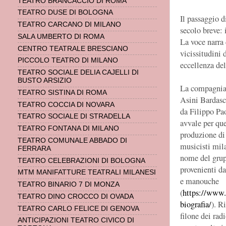
TEATRO BRANCACCIO DI ROMA
TEATRO DUSE DI BOLOGNA
Il passaggio d
TEATRO CARCANO DI MILANO
secolo breve: 
SALA UMBERTO DI ROMA
La voce narra 
CENTRO TEATRALE BRESCIANO
vicissitudini 
PICCOLO TEATRO DI MILANO
eccellenza del
TEATRO SOCIALE DELIA CAJELLI DI
BUSTO ARSIZIO
La compagnia
TEATRO SISTINA DI ROMA
Asini Bardas
TEATRO COCCIA DI NOVARA
da Filippo Pao
TEATRO SOCIALE DI STRADELLA
avvale per qu
TEATRO FONTANA DI MILANO
produzione di
TEATRO COMUNALE ABBADO DI
musicisti mila
FERRARA
nome del grup
TEATRO CELEBRAZIONI DI BOLOGNA
provenienti d
MTM MANIFATTURE TEATRALI MILANESI
e manouche
TEATRO BINARIO 7 DI MONZA
(
https://www.f
TEATRO DINO CROCCO DI OVADA
biografia/
). R
TEATRO CARLO FELICE DI GENOVA
filone dei ra
ANTICIPAZIONI TEATRO CIVICO DI