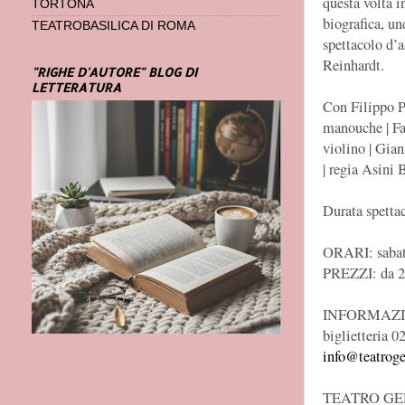
questa volta i
TORTONA
biografica, u
TEATROBASILICA DI ROMA
spettacolo d’
Reinhardt.
"RIGHE D'AUTORE" BLOG DI
LETTERATURA
Con Filippo Pa
manouche | Fa
violino | Gia
| regia Asini 
Durata spetta
ORARI: sabat
PREZZI: da 2
INFORMAZION
biglietteria 
info@teatroge
TEATRO GERO