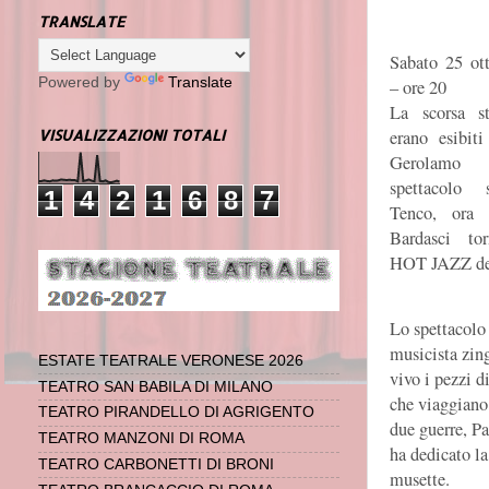
TRANSLATE
Sabato 25 ot
Powered by
Translate
– ore 20
La scorsa st
erano esibiti
VISUALIZZAZIONI TOTALI
Gerolamo
spettacolo
1
4
2
1
6
8
7
Tenco, ora 
Bardasci to
HOT JAZZ dedi
Lo spettacolo 
musicista zin
ESTATE TEATRALE VERONESE 2026
vivo i pezzi d
TEATRO SAN BABILA DI MILANO
che viaggiano 
TEATRO PIRANDELLO DI AGRIGENTO
due guerre, Pa
TEATRO MANZONI DI ROMA
ha dedicato la
TEATRO CARBONETTI DI BRONI
musette.