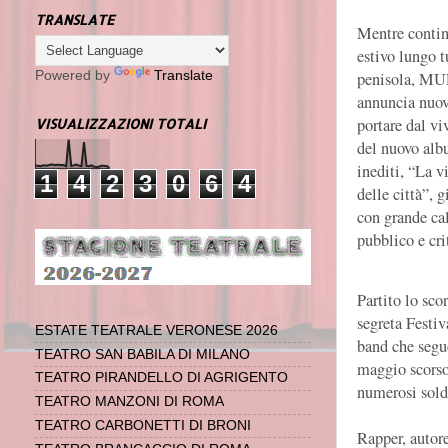
TRANSLATE
Mentre contin
estivo lungo t
penisola, 
Powered by
Translate
annuncia nuov
portare dal vi
VISUALIZZAZIONI TOTALI
del nuovo alb
inediti, “La v
1
4
2
3
0
6
4
delle città”, g
con grande ca
pubblico e cri
Partito lo s
segreta Festiv
ESTATE TEATRALE VERONESE 2026
band che segue
TEATRO SAN BABILA DI MILANO
maggio scorso
TEATRO PIRANDELLO DI AGRIGENTO
numerosi sold
TEATRO MANZONI DI ROMA
TEATRO CARBONETTI DI BRONI
Rapper, autore