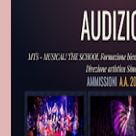
stili paralleli
Con la casa e
- “Antologia d
Murubutu vengo
- “Dante e te
illustrati da 
universitario 
- “Storie d’am
dell’ultimo a
pettirosso.
Il 7 marzo 202
anticipato dal
singolo “La ci