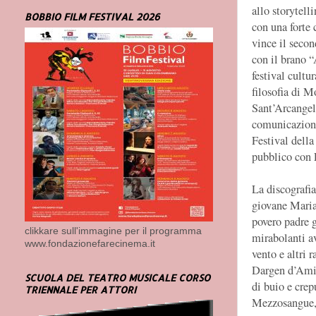
allo storytell
BOBBIO FILM FESTIVAL 2026
con una forte
vince il seco
con il brano 
festival cultu
filosofia di M
Sant’Arcangelo
comunicazione 
Festival della
pubblico con F
La discografia
giovane Marian
povero padre 
clikkare sull'immagine per il programma
mirabolanti a
www.fondazionefarecinema.it
vento e altri 
Dargen d’Amic
SCUOLA DEL TEATRO MUSICALE CORSO
di buio e crep
TRIENNALE PER ATTORI
Mezzosangue, 