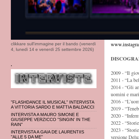
Link al video
https://www
Social ufficial
www.faceboo
www.instagra
clikkare sull'immagine per il bando (venerdì
4, lunedì 14 e venerdì 25 settembre 2026)
DISCOGRA
.
2009 - “Il gio
2011 - “La be
2014 - “Gli a
uomini e mari
2016 - “L’uomo
"FLASHDANCE IL MUSICAL" INTERVISTA
A VITTORIA SARDO E MATTIA BALDACCI
2019 - “Tenebr
INTERVISTA A MAURO SIMONE E
2020 - “Infer
GIUSEPPE VERZICCO "SINGIN' IN THE
2022 - “Storie
RAIN"
2023 - “Storie
INTERVISTA A GAIA DE LAURENTIIS
versione Delu
"ALLE 5 DA ME"