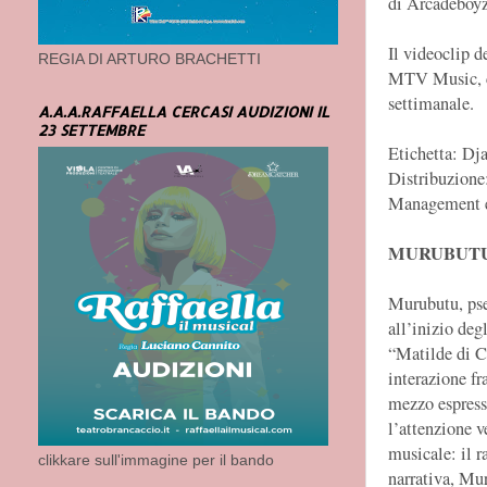
di Arcadeboyz
Il videoclip d
REGIA DI ARTURO BRACHETTI
MTV Music, co
settimanale.
A.A.A.RAFFAELLA CERCASI AUDIZIONI IL
23 SETTEMBRE
Etichetta: Dj
Distribuzione
Management 
MURUBUTU
Murubutu, pse
all’inizio degl
“Matilde di C
interazione fr
mezzo espressi
l’attenzione ve
musicale: il r
clikkare sull'immagine per il bando
narrativa, Mu