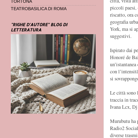
città, vista a
TORTONA
piccoli paesi,
TEATROBASILICA DI ROMA
riscatto, ora 
geografia urb
"RIGHE D'AUTORE" BLOG DI
York, ma si a
LETTERATURA
suggestivi.
Ispirato dai p
Honoré de Balz
un’istantanea 
con l’intensit
si sovrappong
Le città sono 
traccia in tra
Ivana Lcx, Dj
Murubutu ha pr
Radio2 Social 
diverse trasm