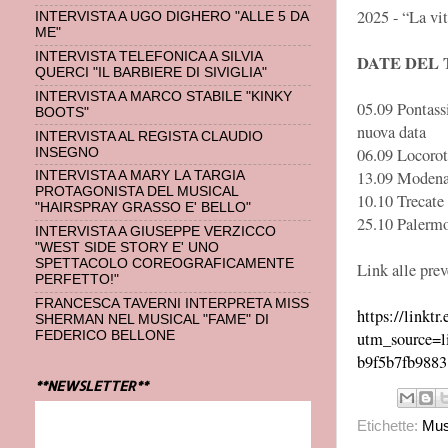
2025 - “La vit
INTERVISTA A UGO DIGHERO "ALLE 5 DA
ME"
INTERVISTA TELEFONICA A SILVIA
DATE DEL
QUERCI "IL BARBIERE DI SIVIGLIA"
INTERVISTA A MARCO STABILE "KINKY
05.09 Pontassi
BOOTS"
nuova data
INTERVISTA AL REGISTA CLAUDIO
06.09 Locorot
INSEGNO
13.09 Modena
INTERVISTA A MARY LA TARGIA
PROTAGONISTA DEL MUSICAL
10.10 Trecate
"HAIRSPRAY GRASSO E' BELLO"
25.10 Palermo
INTERVISTA A GIUSEPPE VERZICCO
"WEST SIDE STORY E' UNO
SPETTACOLO COREOGRAFICAMENTE
Link alle prev
PERFETTO!"
FRANCESCA TAVERNI INTERPRETA MISS
https://linkt
SHERMAN NEL MUSICAL "FAME" DI
FEDERICO BELLONE
utm_source=l
b9f5b7fb9883
**NEWSLETTER**
Etichette:
Mus