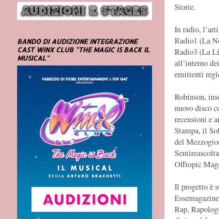
Storie.
In radio, l’ar
Radio1 (La No
BANDO DI AUDIZIONE INTEGRAZIONE
CAST WINX CLUB "THE MAGIC IS BACK IL
Radio3 (La Li
MUSICAL"
all’interno de
emittenti regi
Robinson, inse
nuovo disco c
recensioni e a
Stampa, il Sol
del Mezzogio
Sentireascolt
Offtopic Maga
Il progetto è 
Essemagazine 
Rap, Rapologi