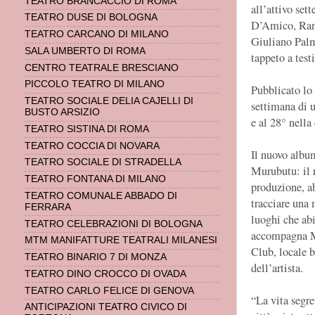
TEATRO BRANCACCIO DI ROMA
all’attivo set
TEATRO DUSE DI BOLOGNA
D’Amico, Ran
TEATRO CARCANO DI MILANO
Giuliano Palma
SALA UMBERTO DI ROMA
tappeto a test
CENTRO TEATRALE BRESCIANO
PICCOLO TEATRO DI MILANO
Pubblicato lo 
TEATRO SOCIALE DELIA CAJELLI DI
settimana di us
BUSTO ARSIZIO
e al 28° nella
TEATRO SISTINA DI ROMA
TEATRO COCCIA DI NOVARA
Il nuovo album
TEATRO SOCIALE DI STRADELLA
Murubutu: il r
TEATRO FONTANA DI MILANO
produzione, ab
TEATRO COMUNALE ABBADO DI
tracciare una
FERRARA
luoghi che abi
TEATRO CELEBRAZIONI DI BOLOGNA
accompagna Mu
MTM MANIFATTURE TEATRALI MILANESI
Club, locale 
TEATRO BINARIO 7 DI MONZA
dell’artista.
TEATRO DINO CROCCO DI OVADA
TEATRO CARLO FELICE DI GENOVA
“La vita segre
ANTICIPAZIONI TEATRO CIVICO DI