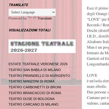
TRANSLATE
Esce il primo
degli Orange
“LOVE” per F
Powered by
Translate
Records / Ro
Dischi (distrib
VISUALIZZAZIONI TOTALI
I.R.D., distrib
Altafonte Ital
Mun è un pro
formato da Ma
Gurrieri ed E
Longombardo
ESTATE TEATRALE VERONESE 2026
TEATRO SAN BABILA DI MILANO
LOVE
TEATRO PIRANDELLO DI AGRIGENTO
è un'isola ele
TEATRO MANZONI DI ROMA
mare ribolle.
TEATRO CARBONETTI DI BRONI
Due persone s
TEATRO BRANCACCIO DI ROMA
Cantano per es
TEATRO DUSE DI BOLOGNA
vedono, cantan
TEATRO CARCANO DI MILANO