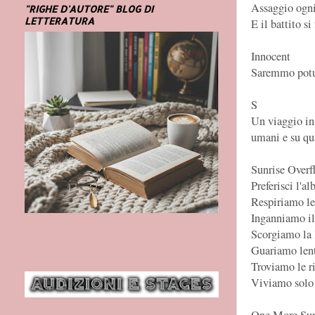
Assaggio ogni 
"RIGHE D'AUTORE" BLOG DI
LETTERATURA
E il battito s
Innocent
Saremmo potut
S
Un viaggio in 
umani e su qu
Sunrise Overf
Preferisci l'a
Respiriamo l
Inganniamo il
Scorgiamo la 
Guariamo len
Troviamo le r
Viviamo solo 
One More Sun