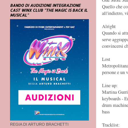
BANDO DI AUDIZIONE INTEGRAZIONE
Quello che co
CAST WINX CLUB "THE MAGIC IS BACK IL
all'indietro, v
MUSICAL"
Alright
Quando si att
serve aggrappa
convincersi ch
Lost
Metropolitana 
persone e un 
Line up:
Martina Gurrie
keyboards - 
drum machine,
bass
Tracklist:
REGIA DI ARTURO BRACHETTI