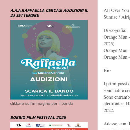
All Over You 
A.A.A.RAFFAELLA CERCASI AUDIZIONI IL
23 SETTEMBRE
Sunrise / Alri
Discografia:
Orange Mun - 
2025)
Orange Mun – 
Orange Mun –
Bio
I primi passi 
sono nati e cr
Sono entrambi 
elettronica. 
clikkare sull'immagine per il bando
2022.
BOBBIO FILM FESTIVAL 2026
Adesso, con i