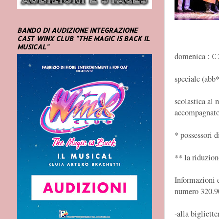
BANDO DI AUDIZIONE INTEGRAZIONE
CAST WINX CLUB "THE MAGIC IS BACK IL
MUSICAL"
domenica : € 
speciale (abb*
scolastica al 
accompagnato
* possessori d
** la riduzion
Informazioni e
numero 320.
-alla bigliett