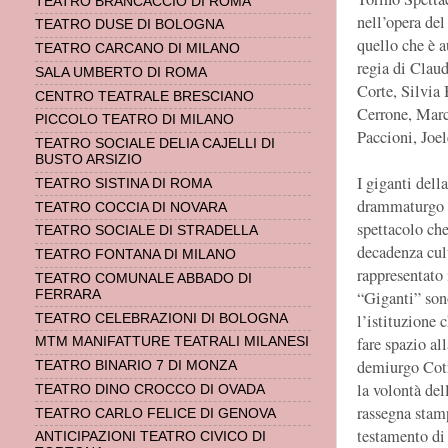
TEATRO BRANCACCIO DI ROMA
nell’opera del
TEATRO DUSE DI BOLOGNA
quello che è a
TEATRO CARCANO DI MILANO
regia di Claud
SALA UMBERTO DI ROMA
Corte, Silvia
CENTRO TEATRALE BRESCIANO
Cerrone, Marc
PICCOLO TEATRO DI MILANO
Paccioni, Joel
TEATRO SOCIALE DELIA CAJELLI DI
BUSTO ARSIZIO
I giganti dell
TEATRO SISTINA DI ROMA
drammaturgo si
TEATRO COCCIA DI NOVARA
spettacolo che
TEATRO SOCIALE DI STRADELLA
decadenza cul
TEATRO FONTANA DI MILANO
rappresentato i
TEATRO COMUNALE ABBADO DI
“Giganti” sono
FERRARA
l’istituzione 
TEATRO CELEBRAZIONI DI BOLOGNA
fare spazio al
MTM MANIFATTURE TEATRALI MILANESI
demiurgo Cotr
TEATRO BINARIO 7 DI MONZA
la volontà del
TEATRO DINO CROCCO DI OVADA
rassegna stam
TEATRO CARLO FELICE DI GENOVA
testamento di 
ANTICIPAZIONI TEATRO CIVICO DI