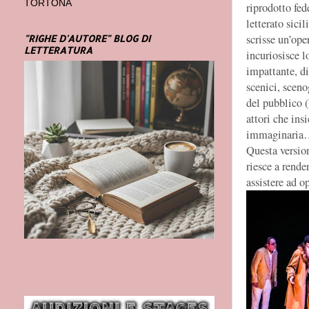
TORTONA
riprodotto fed
letterato sic
scrisse un’ope
"RIGHE D'AUTORE" BLOG DI
LETTERATURA
incuriosisce l
impattante, di
scenici, sceno
del pubblico 
attori che ins
immaginaria… l
Questa versio
riesce a rende
assistere ad o