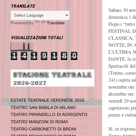
TRANSLATE
Sabato 30 nov
domenica 1 d
Dopo i “tutto 
Powered by
Translate
FESTIVAL 
CLASSICA,
VISUALIZZAZIONI TOTALI
NOTTE, IN 
L’ULTIMA 
1
4
1
9
1
8
0
DANTE, la st
Spettacoli del
(Torino, cors
241)
ospita s
novembre ore 
dicembre ore 
venerdì 29 no
ESTATE TEATRALE VERONESE 2026
capolavoro pir
TEATRO SAN BABILA DI MILANO
potere e cu
TEATRO PIRANDELLO DI AGRIGENTO
TEATRO MANZONI DI ROMA
Sì, in rispost
TEATRO CARBONETTI DI BRONI
Torino Spettac