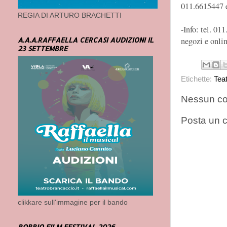
011.6615447 e
REGIA DI ARTURO BRACHETTI
-Info: tel. 0
negozi e onli
A.A.A.RAFFAELLA CERCASI AUDIZIONI IL
23 SETTEMBRE
Etichette:
Tea
Nessun c
Posta un
clikkare sull'immagine per il bando
BOBBIO FILM FESTIVAL 2026