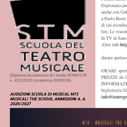
Diplomata pres
anche con Gabr
a Paolo Rossi
di cui ricordi
lire, Le visio
In TV al fianc
Altre info
htt
durata spettac
ORARI: spett
(Diploma Accademico di I livello AFAM D.M.
PREZZI: da 1
n. 421/2020) (scadenza 03/09/26)
INFORMAZION
biglietteria 
AUDIZIONI SCUOLA DI MUSICAL MTS
info@teatroge
MUSICAL! THE SCHOOL AMMISSIONI A. A.
2026/2027
TEATRO G
Piazza Cesare