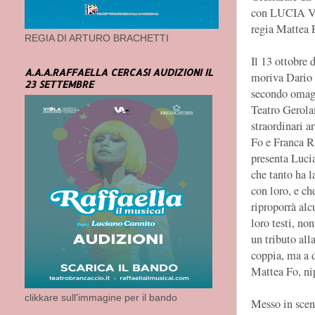
con LUCIA 
regia Mattea 
REGIA DI ARTURO BRACHETTI
Il 13 ottobre 
A.A.A.RAFFAELLA CERCASI AUDIZIONI IL
moriva Dario 
23 SETTEMBRE
secondo omag
Teatro Gerola
straordinari ar
Fo e Franca 
presenta Luci
che tanto ha l
con loro, e ch
riproporrà alc
loro testi, non
un tributo all
coppia, ma a d
Mattea Fo, nip
clikkare sull'immagine per il bando
Messo in scena