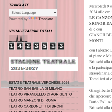
TRANSLATE
Mercoledì 9 o
2024 alle ore 
LE CANZO
Powered by
Translate
SIGNOR DA
di e con
VISUALIZZAZIONI TOTALI
GIANGILBE
MONTI
1
4
2
3
5
1
3
con Fabrizio 
al piano e Ma
Brioschi alla
e la partecipa
straordinaria 
Tomelleri al c
ESTATE TEATRALE VERONESE 2026
TEATRO SAN BABILA DI MILANO
Giangilberto 
TEATRO PIRANDELLO DI AGRIGENTO
che ripercorre 
TEATRO MANZONI DI ROMA
Dario Fo”. Ad
TEATRO CARBONETTI DI BRONI
Brioschi alla 