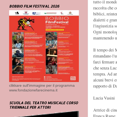
tutto il mondo
BOBBIO FILM FESTIVAL 2026
raccolta che 
biblici, reint
dialetti e gr
l'ingiustizia s
Ogni monologo 
mantenendo un
Il tempo dei M
rimandano l'un
farci fermare 
che senza Luci
tempra. Ad arr
alcuni brevi e
rapporto di D
clikkare sull'immagine per il programma
www.fondazionefarecinema.it
Lucia Vasini
SCUOLA DEL TEATRO MUSICALE CORSO
TRIENNALE PER ATTORI
Attrice di cin
Franca Rame.