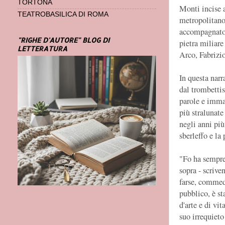
TORTONA
Monti incise a
TEATROBASILICA DI ROMA
metropolitano,
accompagnato d
"RIGHE D'AUTORE" BLOG DI
pietra miliare
LETTERATURA
Arco, Fabrizi
In questa narr
dal trombetti
parole e immag
più stralunate
negli anni più
sberleffo e la
"Fo ha sempre 
sopra - scrive
farse, commed
pubblico, è st
d'arte e di vi
suo irrequiet