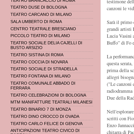
TEATRO BRANCACCIO DI ROMA
testimone dell
canzoni le vid
TEATRO DUSE DI BOLOGNA
TEATRO CARCANO DI MILANO
Sarà il primo
SALA UMBERTO DI ROMA
grandi artisti
CENTRO TEATRALE BRESCIANO
Lucia Vasini a
PICCOLO TEATRO DI MILANO
Buffo” di Fo 
TEATRO SOCIALE DELIA CAJELLI DI
BUSTO ARSIZIO
TEATRO SISTINA DI ROMA
La performanc
TEATRO COCCIA DI NOVARA
questa serata,
TEATRO SOCIALE DI STRADELLA
prima della s
TEATRO FONTANA DI MILANO
allegri bisogn
("Le canzoni 
TEATRO COMUNALE ABBADO DI
FERRARA
radiodramma m
TEATRO CELEBRAZIONI DI BOLOGNA
Due della Rad
MTM MANIFATTURE TEATRALI MILANESI
TEATRO BINARIO 7 DI MONZA
Nell'esplorare
TEATRO DINO CROCCO DI OVADA
scritti con Fi
TEATRO CARLO FELICE DI GENOVA
Enzo Jannacci 
ANTICIPAZIONI TEATRO CIVICO DI
chitarra di Pa