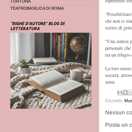
esperienze so
TORTONA
TEATROBASILICA DI ROMA
“Possibilitato
che non ci si
"RIGHE D'AUTORE" BLOG DI
scritto di gett
LETTERATURA
“Una sintesi p
personale che 
tra un rifugio
La loro musica
società, attra
sensi.
Etichette:
Mus
Nessun c
Posta un