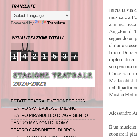
TRANSLATE
Inizia la sua 
musicale all’e
anni nel lice
Powered by
Translate
Angeloni di T
seguendo un p
VISUALIZZAZIONI TOTALI
chitarra class
lirico. Dopo e
1
4
2
1
5
3
7
diplomato con
suo percorso 
Conservatorio
Morlacchi di 
nel dipartime
Musica Elettr
ESTATE TEATRALE VERONESE 2026
TEATRO SAN BABILA DI MILANO
Alessandro An
TEATRO PIRANDELLO DI AGRIGENTO
TEATRO MANZONI DI ROMA
È un musicista
TEATRO CARBONETTI DI BRONI
suonare il pia