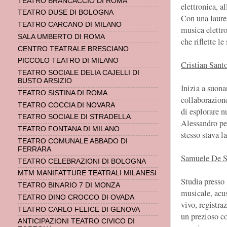
TEATRO BRANCACCIO DI ROMA
elettronica, al
TEATRO DUSE DI BOLOGNA
Con una laurea
TEATRO CARCANO DI MILANO
musica elettr
SALA UMBERTO DI ROMA
che riflette le
CENTRO TEATRALE BRESCIANO
PICCOLO TEATRO DI MILANO
Cristian Santo
TEATRO SOCIALE DELIA CAJELLI DI
BUSTO ARSIZIO
Inizia a suona
TEATRO SISTINA DI ROMA
collaborazion
TEATRO COCCIA DI NOVARA
di esplorare n
TEATRO SOCIALE DI STRADELLA
Alessandro per
TEATRO FONTANA DI MILANO
stesso stava la
TEATRO COMUNALE ABBADO DI
FERRARA
Samuele De Sa
TEATRO CELEBRAZIONI DI BOLOGNA
MTM MANIFATTURE TEATRALI MILANESI
Studia presso
TEATRO BINARIO 7 DI MONZA
musicale, acus
TEATRO DINO CROCCO DI OVADA
vivo, registra
TEATRO CARLO FELICE DI GENOVA
un prezioso co
ANTICIPAZIONI TEATRO CIVICO DI