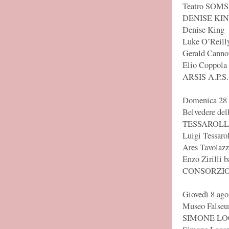
Teatro SOMS 
DENISE KI
Denise King
Luke O’Reilly
Gerald Canno
Elio Coppola 
ARSIS A.P.S.
Domenica 28 l
Belvedere del
TESSAROLLO
Luigi Tessarol
Ares Tavolazz
Enzo Zirilli b
CONSORZIO
Giovedì 8 ago
Museo Falseum
SIMONE LO