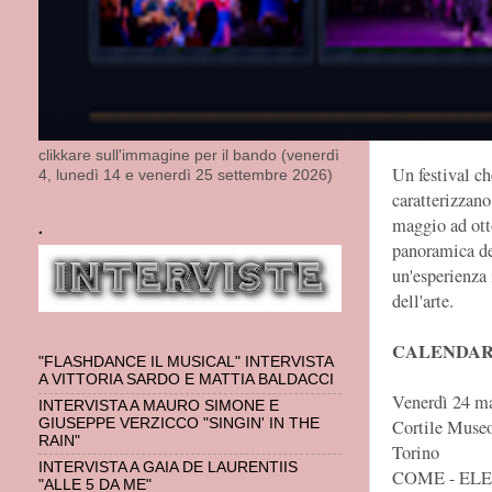
Aurea esplora 
Sabato 28 sett
Spazio Nova c
Il musicista 
su temi che spa
clikkare sull'immagine per il bando (venerdì
Un festival ch
4, lunedì 14 e venerdì 25 settembre 2026)
caratterizzan
maggio ad ott
.
panoramica del
un'esperienza 
dell'arte.
CALENDAR
"FLASHDANCE IL MUSICAL" INTERVISTA
A VITTORIA SARDO E MATTIA BALDACCI
Venerdì 24 ma
INTERVISTA A MAURO SIMONE E
GIUSEPPE VERZICCO "SINGIN' IN THE
Cortile Muse
RAIN"
Torino
INTERVISTA A GAIA DE LAURENTIIS
COME - EL
"ALLE 5 DA ME"