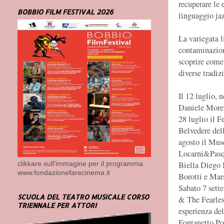
recuperare le 
BOBBIO FILM FESTIVAL 2026
linguaggio ja
La variegata l
contaminazioni
scoprire come i
diverse tradiz
Il 12 luglio, 
Daniele Moret
28 luglio il F
Belvedere dell
agosto il Mus
Locarni&Pasqu
Biella Diego B
clikkare sull'immagine per il programma
www.fondazionefarecinema.it
Borotti e Mars
Sabato 7 sette
SCUOLA DEL TEATRO MUSICALE CORSO
& The Fearles
TRIENNALE PER ATTORI
esperienza del
Fontanetto Po 