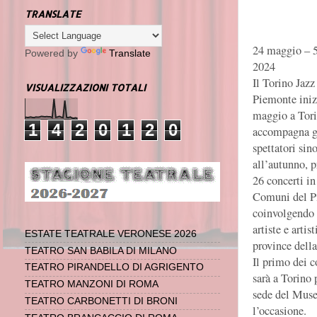
TRANSLATE
24 maggio – 5
Powered by
Translate
2024
Il Torino Jazz
VISUALIZZAZIONI TOTALI
Piemonte iniz
maggio a Tori
1
4
2
0
1
2
0
accompagna g
spettatori sin
all’autunno, 
26 concerti in
Comuni del P
coinvolgendo 
artiste e artist
ESTATE TEATRALE VERONESE 2026
province della
TEATRO SAN BABILA DI MILANO
Il primo dei c
TEATRO PIRANDELLO DI AGRIGENTO
sarà a Torino 
TEATRO MANZONI DI ROMA
sede del Muse
TEATRO CARBONETTI DI BRONI
l’occasione.