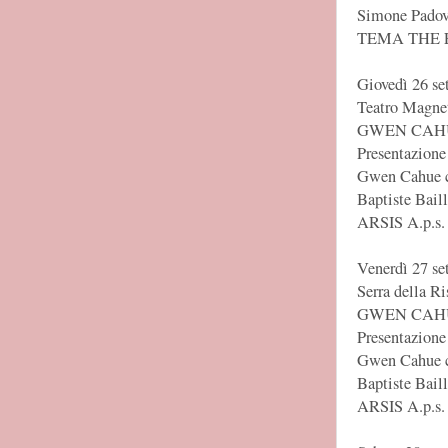
Simone Padov
TEMA THE 
Giovedì 26 se
Teatro Magne
GWEN CAHU
Presentazione
Gwen Cahue c
Baptiste Baill
ARSIS A.p.s.
Venerdì 27 se
Serra della Ri
GWEN CAHU
Presentazione
Gwen Cahue c
Baptiste Baill
ARSIS A.p.s.