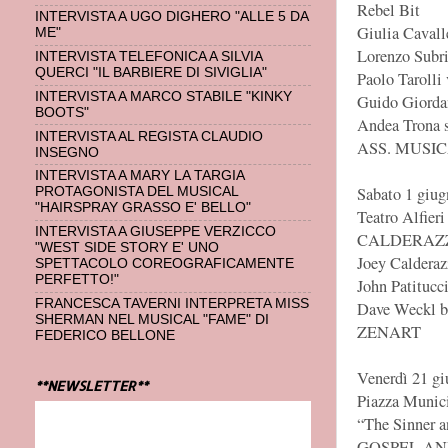
Rebel Bit
INTERVISTA A UGO DIGHERO "ALLE 5 DA
Giulia Cavall
ME"
Lorenzo Subri
INTERVISTA TELEFONICA A SILVIA
QUERCI "IL BARBIERE DI SIVIGLIA"
Paolo Tarolli
INTERVISTA A MARCO STABILE "KINKY
Guido Giorda
BOOTS"
Andea Trona 
INTERVISTA AL REGISTA CLAUDIO
ASS. MUSI
INSEGNO
INTERVISTA A MARY LA TARGIA
Sabato 1 giug
PROTAGONISTA DEL MUSICAL
"HAIRSPRAY GRASSO E' BELLO"
Teatro Alfieri
INTERVISTA A GIUSEPPE VERZICCO
CALDERAZZ
"WEST SIDE STORY E' UNO
Joey Calderaz
SPETTACOLO COREOGRAFICAMENTE
PERFETTO!"
John Patitucc
FRANCESCA TAVERNI INTERPRETA MISS
Dave Weckl ba
SHERMAN NEL MUSICAL "FAME" DI
ZENART
FEDERICO BELLONE
Venerdì 21 gi
**NEWSLETTER**
Piazza Munic
“The Sinner a
GOSPEL AN