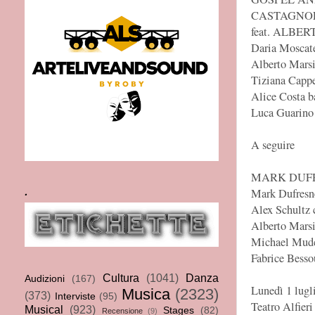
CASTAGNO
feat. ALBE
Daria Moscatel
Alberto Mar
Tiziana Cappe
Alice Costa b
Luca Guarino 
A seguire
MARK DUFRE
.
Mark Dufresn
Alex Schultz 
Alberto Mars
Michael Mudc
Fabrice Bessou
Cultura
(1041)
Danza
Audizioni
(167)
Lunedì 1 lugl
Musica
(2323)
(373)
Interviste
(95)
Teatro Alfieri
Musical
(923)
Stages
(82)
Recensione
(9)