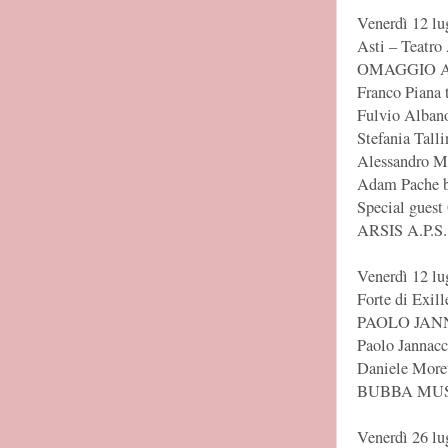
Venerdì 12 lu
Asti – Teatro 
OMAGGIO A
Franco Piana
Fulvio Albano
Stefania Talli
Alessandro M
Adam Pache b
Special guest
ARSIS A.P.S.
Venerdì 12 lu
Forte di Exil
PAOLO JAN
Paolo Jannacc
Daniele More
BUBBA MU
Venerdì 26 lu