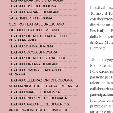
TEATRO BRANCACCIO DI ROMA
TEATRO DUSE DI BOLOGNA
Il festival na
TEATRO CARCANO DI MILANO
Torino e il T
collaborazione
SALA UMBERTO DI ROMA
direzione arti
CENTRO TEATRALE BRESCIANO
Festival), di
PICCOLO TEATRO DI MILANO
della Fondazio
TEATRO SOCIALE DELIA CAJELLI DI
BUSTO ARSIZIO
di Reale Mutu
TEATRO SISTINA DI ROMA
Piemonte.
TEATRO COCCIA DI NOVARA
TEATRO SOCIALE DI STRADELLA
«Siamo orgogli
TEATRO FONTANA DI MILANO
Piemonte, nat
TEATRO COMUNALE ABBADO DI
Fondazione pe
FERRARA
passione per l
TEATRO CELEBRAZIONI DI BOLOGNA
talenti della m
MTM MANIFATTURE TEATRALI MILANESI
collaborazion
TEATRO BINARIO 7 DI MONZA
partecipazione
TEATRO DINO CROCCO DI OVADA
Piemonte coinv
TEATRO CARLO FELICE DI GENOVA
piazze e in al
ANTICIPAZIONI TEATRO CIVICO DI
artistica e pa