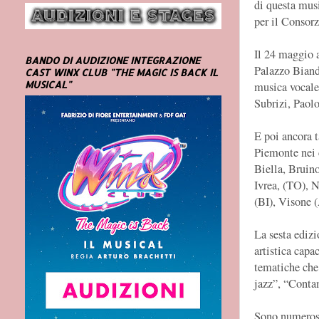
di questa mus
per il Consor
Il 24 maggio a
BANDO DI AUDIZIONE INTEGRAZIONE
Palazzo Biand
CAST WINX CLUB "THE MAGIC IS BACK IL
MUSICAL"
musica vocale
Subrizi, Paol
E poi ancora t
Piemonte nei 
Biella, Bruin
Ivrea, (TO), 
(BI), Visone 
La sesta ediz
artistica capa
tematiche che
jazz”, “Contam
Sono numerosi 