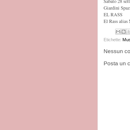
Sabato 28 set
Giardini Spaz
EL RASS
El Rass alias
Etichette:
Mus
Nessun c
Posta un