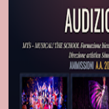
Piana's Quinte
Tenco con rein
pubblico una 
Il festival si 
la frontiera el
esplorando le 
innovative e
avanguardisti
musica jazz q
fonde con le p
tecnologie ele
Il 16 agosto a
porta il suo s
ambientali e 
suggestive. S
Valdese di Pi
Dazzi per un'
l'elettronico.