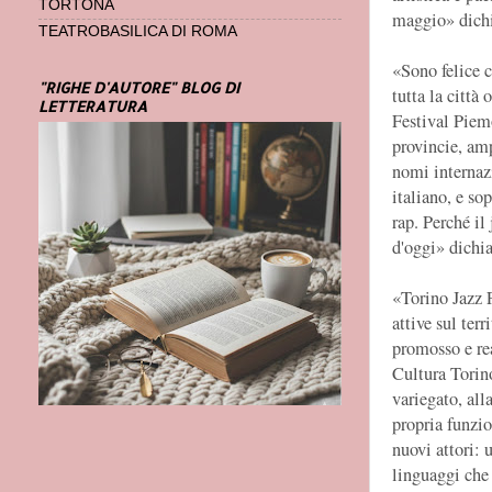
TORTONA
maggio» dichi
TEATROBASILICA DI ROMA
«Sono felice c
"RIGHE D'AUTORE" BLOG DI
tutta la città 
LETTERATURA
Festival Piemo
provincie, amp
nomi internazi
italiano, e sop
rap. Perché il
d'oggi» dichia
«Torino Jazz F
attive sul terr
promosso e re
Cultura Torin
variegato, all
propria funzio
nuovi attori:
linguaggi che