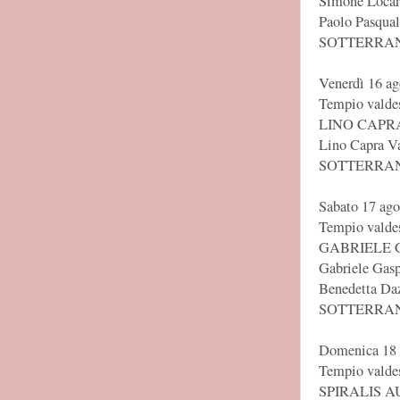
Simone Locarn
Paolo Pasqual
SOTTERRANE
Venerdì 16 ag
Tempio valdes
LINO CAPR
Lino Capra Vac
SOTTERRANE
Sabato 17 ago
Tempio valdes
GABRIELE 
Gabriele Gaspa
Benedetta Dazz
SOTTERRANE
Domenica 18 
Tempio valdes
SPIRALIS A