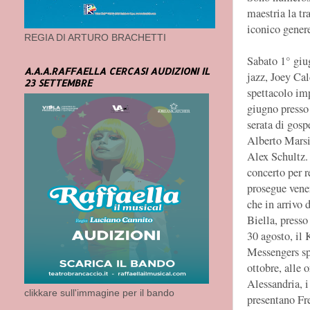
maestria la tr
iconico gener
REGIA DI ARTURO BRACHETTI
Sabato 1° giug
A.A.A.RAFFAELLA CERCASI AUDIZIONI IL
jazz, Joey Cal
23 SETTEMBRE
spettacolo im
giugno presso
serata di gos
Alberto Marsi
Alex Schultz.
concerto per r
prosegue vene
che in arrivo 
Biella, presso
30 agosto, il 
Messengers spa
ottobre, alle 
Alessandria, 
clikkare sull'immagine per il bando
presentano Fr