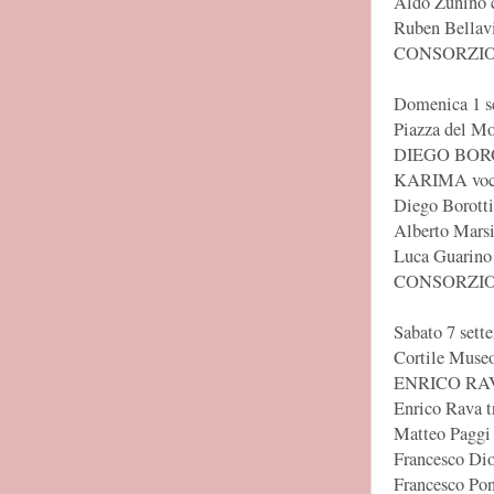
Aldo Zunino 
Ruben Bellavi
CONSORZIO
Domenica 1 s
Piazza del 
DIEGO BORO
KARIMA voc
Diego Borotti
Alberto Mars
Luca Guarino 
CONSORZIO
Sabato 7 sett
Cortile Museo
ENRICO RAV
Enrico Rava t
Matteo Paggi
Francesco Dio
Francesco Pon