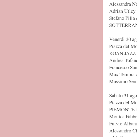
Alessandra Nov
Adrian Utley c
Stefano Pilia 
SOTTERRANE
Venerdì 30 ag
Piazza del 
KOAN JAZZ
Andrea Tofane
Francesco San
Max Tempia 
Massimo Serra
Sabato 31 ago
Piazza del 
PIEMONTE 
Monica Fabbr
Fulvio Albano
Alessandro Ch