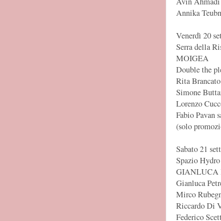
Avin Ahmadi
Annika Teubne
Venerdì 20 se
Serra della Ri
MOIGEA
Double the pl
Rita Brancato 
Simone Buttar
Lorenzo Cucco
Fabio Pavan s
(solo promozi
Sabato 21 set
Spazio Hydro 
GIANLUCA 
Gianluca Petre
Mirco Rubegni
Riccardo Di V
Federico Scett