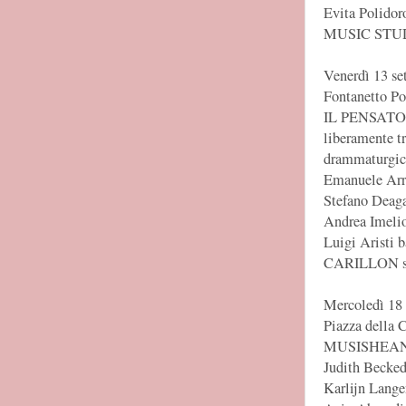
Evita Polidoro
MUSIC STU
Venerdì 13 se
Fontanetto Po
IL PENSAT
liberamente t
drammaturgic
Emanuele Arri
Stefano Deaga
Andrea Imelio
Luigi Aristi b
CARILLON so
Mercoledì 18 
Piazza della 
MUSISHEA
Judith Becked
Karlijn Lange