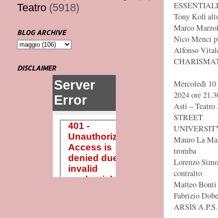
ESSENTIAL
Teatro
(5918)
Tony Kofi alt
Marco Marzol
BLOG ARCHIVE
Nico Menci pi
Alfonso Vitale
CHARISMAT
DISCLAIMER
Mercoledì 10 
2024 ore 21.3
Asti – Teatro 
STREET
UNIVERSIT
Mauro La Ma
tromba
Lorenzo Simo
contralto
Matteo Bonti 
Fabrizio Dober
ARSIS A.P.S.