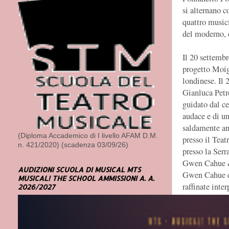
si alternano c
quattro musici
del moderno, d
Il 20 settembr
progetto Moige
londinese. Il 
Gianluca Petr
guidato dal c
audace e di u
saldamente anc
(Diploma Accademico di I livello AFAM D.M.
presso il Teat
n. 421/2020) (scadenza 03/09/26)
presso la Serr
Gwen Cahue & B
AUDIZIONI SCUOLA DI MUSICAL MTS
Gwen Cahue e d
MUSICAL! THE SCHOOL AMMISSIONI A. A.
raffinate inter
2026/2027
virtuosismo te
21, presso il 
cartellone de