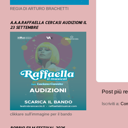
REGIA DI ARTURO BRACHETTI
A.A.A.RAFFAELLA CERCASI AUDIZIONI IL
23 SETTEMBRE
Post più r
Iscriviti a:
Com
clikkare sull'immagine per il bando
BOBBIO FILM FESTIVAL 2026