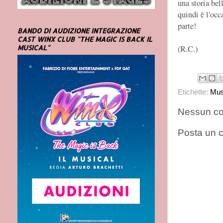
una storia bel
quindi è l'occ
parte!
BANDO DI AUDIZIONE INTEGRAZIONE
CAST WINX CLUB "THE MAGIC IS BACK IL
MUSICAL"
(R.C.)
Etichette:
Mus
Nessun c
Posta un