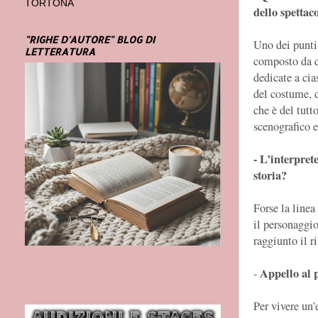
TORTONA
dello spettac
"RIGHE D'AUTORE" BLOG DI
Uno dei punti 
LETTERATURA
composto da q
dedicate a cia
del costume, d
che è del tutt
scenografico e
- L’interprete
storia?
Forse la linea
il personaggi
raggiunto il r
Appello al 
-
Per vivere un'