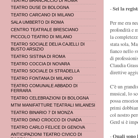
TEATRO BRANCACCIO DI ROMA
Sei la regis
-
TEATRO DUSE DI BOLOGNA
TEATRO CARCANO DI MILANO
Per me era nec
SALA UMBERTO DI ROMA
profondità e m
CENTRO TEATRALE BRESCIANO
la completezza
PICCOLO TEATRO DI MILANO
stata sola, Ma
TEATRO SOCIALE DELIA CAJELLI DI
BUSTO ARSIZIO
fianco nello s
TEATRO SISTINA DI ROMA
di professioni
TEATRO COCCIA DI NOVARA
Claudia Grass
TEATRO SOCIALE DI STRADELLA
direttive aggi
TEATRO FONTANA DI MILANO
C'è un grandi
TEATRO COMUNALE ABBADO DI
FERRARA
musical, lo sc
TEATRO CELEBRAZIONI DI BOLOGNA
possa emozion
MTM MANIFATTURE TEATRALI MILANESI
primi dobbiam
TEATRO BINARIO 7 DI MONZA
col nostro pers
TEATRO DINO CROCCO DI OVADA
Gerd si è imp
TEATRO CARLO FELICE DI GENOVA
ANTICIPAZIONI TEATRO CIVICO DI
Quali sono l
-