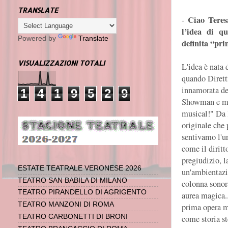
TRANSLATE
Ciao Teres
-
l’idea di qu
Powered by
Translate
definita “pr
VISUALIZZAZIONI TOTALI
L'idea è nata
quando Direttr
innamorata de
1
4
1
9
5
2
9
Showman e mi
musical!" Da l
originale che 
sentivamo l'ur
come il diritto
pregiudizio, l
ESTATE TEATRALE VERONESE 2026
un'ambientazi
TEATRO SAN BABILA DI MILANO
colonna sonor
TEATRO PIRANDELLO DI AGRIGENTO
aurea magica..
TEATRO MANZONI DI ROMA
prima opera m
TEATRO CARBONETTI DI BRONI
come storia s