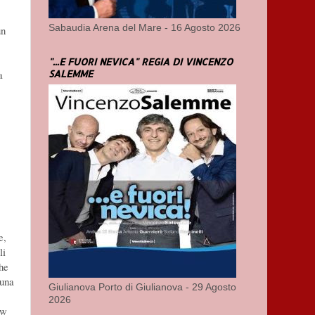
Sabaudia Arena del Mare - 16 Agosto 2026
un
"...E FUORI NEVICA" REGIA DI VINCENZO
SALEMME
a
e,
li
che
 una
Giulianova Porto di Giulianova - 29 Agosto
2026
ow