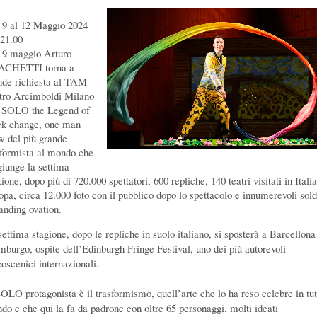
 9 al 12 Maggio 2024
 21.00
 9 maggio Arturo
CHETTI torna a
nde richiesta al TAM
tro Arcimboldi Milano
 SOLO the Legend of
ck change, one man
w del più grande
sformista al mondo che
giunge la settima
zione,
dopo più di 720.000 spettatori, 600 repliche, 140 teatri visitati in Itali
opa, circa 12.000 foto con il pubblico dopo lo spettacolo e innumerevoli sold
tanding ovation.
settima stagione, dopo le repliche in suolo italiano, si sposterà a Barcellona
mburgo, ospite dell’Edinburgh Fringe Festival, uno dei più autorevoli
coscenici internazionali.
SOLO protagonista è il trasformismo, quell’arte che lo ha reso celebre in tutt
do e che qui la fa da padrone con oltre 65 personaggi, molti ideati