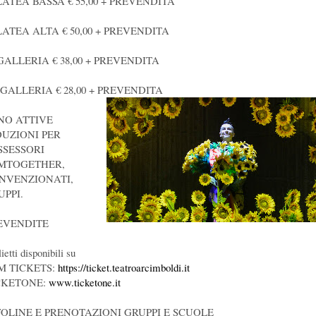
PLATEA BASSA € 55,00 + PREVENDITA
PLATEA ALTA € 50,00 + PREVENDITA
 GALLERIA € 38,00 + PREVENDITA
I GALLERIA € 28,00 + PREVENDITA
NO ATTIVE
DUZIONI PER
SSESSORI
MTOGETHER,
NVENZIONATI,
UPPI.
EVENDITE
ietti disponibili su
M TICKETS:
https://ticket.teatroarcimboldi.it
CKETONE:
www.ticketone.it
FOLINE E PRENOTAZIONI GRUPPI E SCUOLE