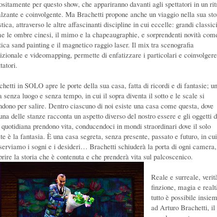
ositamente per questo show, che appariranno davanti agli spettatori in un ri
alzante e coinvolgente. Ma Brachetti propone anche un viaggio nella sua sto
stica, attraverso le altre affascinanti discipline in cui eccelle: grandi classic
e le ombre cinesi, il mimo e la chapeaugraphie, e sorprendenti novità com
tica sand painting e il magnetico raggio laser. Il mix tra scenografia
dizionale e videomapping, permette di enfatizzare i particolari e coinvolgere
tatori.
chetti in SOLO apre le porte della sua casa, fatta di ricordi e di fantasie; u
 senza luogo e senza tempo, in cui il sopra diventa il sotto e le scale si
ndono per salire. Dentro ciascuno di noi esiste una casa come questa, dove
una delle stanze racconta un aspetto diverso del nostro essere e gli oggetti d
a quotidiana prendono vita, conducendoci in mondi straordinari dove il solo
te è la fantasia. È una casa segreta, senza presente, passato e futuro, in cui
serviamo i sogni e i desideri… Brachetti schiuderà la porta di ogni camera,
prire la storia che è contenuta e che prenderà vita sul palcoscenico.
Reale e surreale, verit
finzione, magia e realt
tutto è possibile insie
ad Arturo Brachetti, il