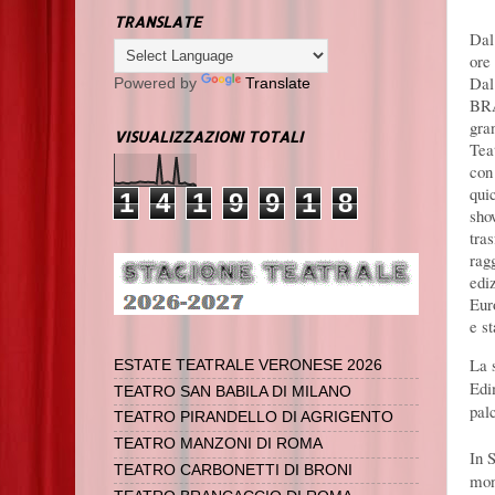
TRANSLATE
Dal
ore
Dal
Powered by
Translate
BRA
gra
VISUALIZZAZIONI TOTALI
Tea
con
qui
1
4
1
9
9
1
8
sho
tra
rag
edi
Eur
e s
La 
ESTATE TEATRALE VERONESE 2026
Edi
TEATRO SAN BABILA DI MILANO
pal
TEATRO PIRANDELLO DI AGRIGENTO
TEATRO MANZONI DI ROMA
In 
TEATRO CARBONETTI DI BRONI
mon