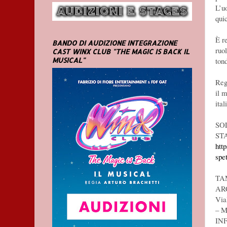
L’uo
qui
È r
BANDO DI AUDIZIONE INTEGRAZIONE
ruo
CAST WINX CLUB "THE MAGIC IS BACK IL
ton
MUSICAL"
Regi
il 
ital
SOL
ST
http
spet
TA
AR
Via
– M
IN