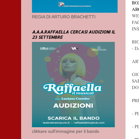
BO
AR
WE
REGIA DI ARTURO BRACHETTI
FA
IN
A.A.A.RAFFAELLA CERCASI AUDIZIONI IL
23 SETTEMBRE
BI
- 
AR
GI
SA
DO
PR
- P
- 
clikkare sull'immagine per il bando