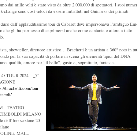
mo dai mille volti è stato visto da oltre 2.000.000 di spettatori. I suoi numer
ck-change sono così veloci da essere imbattuti nel Guinness dei primati.
educe dall’applauditissimo tour di Cabaret dove impersonava l’ambiguo Em
lo che gli ha permesso di esprimersi anche come cantante e attore a tutto
do.
sta, showteller, direttore artistico… Brachetti è un artista a 360° noto in tu
mondo per la sua capacità di portare in scena gli elementi tipici del DNA
iano: qualità, amore per “il bello”, gusto e, soprattutto, fantasia.
O TOUR 2024 – _7°
AGIONE
s://brachetti.com/tour-
tacoli/
M - TEATRO
CIMBOLDI MILANO
le dell’Innovazione 20
ilano
FOLINE: MAIL: