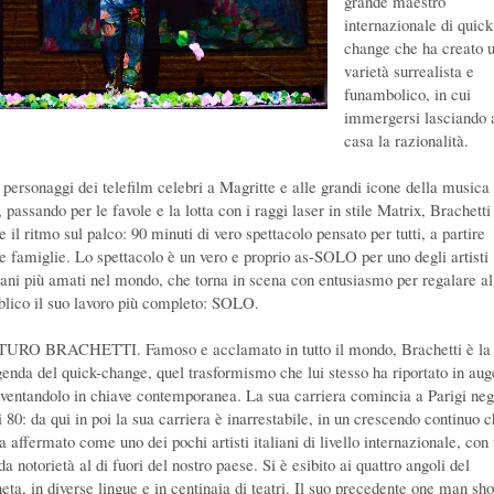
grande maestro
internazionale di quick
change che ha creato 
varietà surrealista e
funambolico, in cui
immergersi lasciando 
casa la razionalità.
 personaggi dei telefilm celebri a Magritte e alle grandi icone della musica
 passando per le favole e la lotta con i raggi laser in stile Matrix, Brachetti
e il ritmo sul palco: 90 minuti di vero spettacolo pensato per tutti, a partire
le famiglie. Lo spettacolo è un vero e proprio as-SOLO per uno degli artisti
liani più amati nel mondo, che torna in scena con entusiasmo per regalare al
blico il suo lavoro più completo: SOLO.
URO BRACHETTI. Famoso e acclamato in tutto il mondo, Brachetti è la
genda del quick-change, quel trasformismo che lui stesso ha riportato in aug
nventandolo in chiave contemporanea. La sua carriera comincia a Parigi neg
 80: da qui in poi la sua carriera è inarrestabile, in un crescendo continuo 
a affermato come uno dei pochi artisti italiani di livello internazionale, con
da notorietà al di fuori del nostro paese. Si è esibito ai quattro angoli del
neta, in diverse lingue e in centinaia di teatri. Il suo precedente one man sh