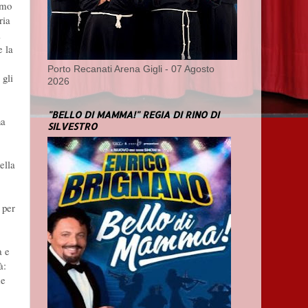
tmo
ria
i
e la
Porto Recanati Arena Gigli - 07 Agosto
 gli
2026
"BELLO DI MAMMA!" REGIA DI RINO DI
na
SILVESTRO
ella
 per
à e
à:
me