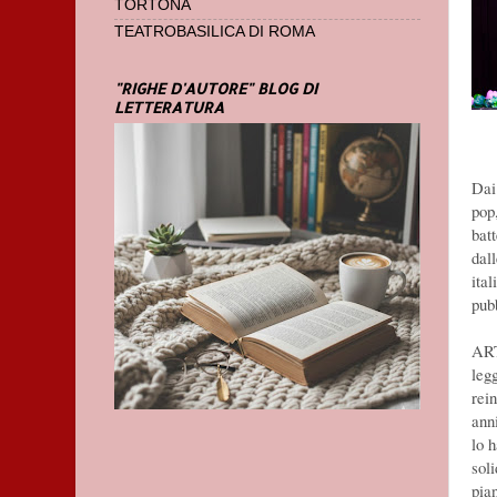
TORTONA
TEATROBASILICA DI ROMA
"RIGHE D'AUTORE" BLOG DI
LETTERATURA
Dai
pop,
batt
dal
ita
pub
ART
leg
rei
anni
lo h
soli
pia