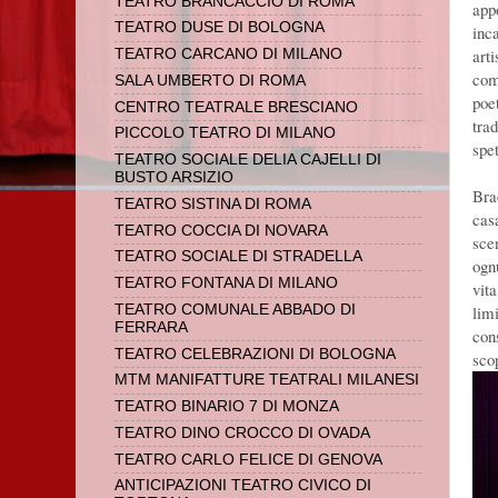
TEATRO BRANCACCIO DI ROMA
app
TEATRO DUSE DI BOLOGNA
inc
arti
TEATRO CARCANO DI MILANO
com
SALA UMBERTO DI ROMA
poe
CENTRO TEATRALE BRESCIANO
tra
PICCOLO TEATRO DI MILANO
spet
TEATRO SOCIALE DELIA CAJELLI DI
BUSTO ARSIZIO
Bra
TEATRO SISTINA DI ROMA
casa
TEATRO COCCIA DI NOVARA
sce
TEATRO SOCIALE DI STRADELLA
ogn
TEATRO FONTANA DI MILANO
vit
TEATRO COMUNALE ABBADO DI
limi
FERRARA
con
TEATRO CELEBRAZIONI DI BOLOGNA
sco
MTM MANIFATTURE TEATRALI MILANESI
TEATRO BINARIO 7 DI MONZA
TEATRO DINO CROCCO DI OVADA
TEATRO CARLO FELICE DI GENOVA
ANTICIPAZIONI TEATRO CIVICO DI