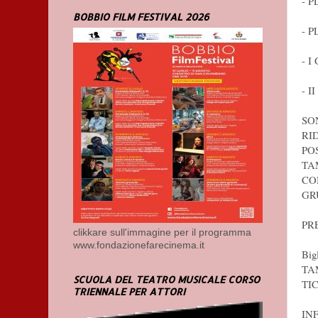
- 
BOBBIO FILM FESTIVAL 2026
- 
- I
- I
SO
RI
PO
TA
CO
GR
PR
clikkare sull'immagine per il programma
www.fondazionefarecinema.it
Bigl
TA
SCUOLA DEL TEATRO MUSICALE CORSO
TI
TRIENNALE PER ATTORI
IN