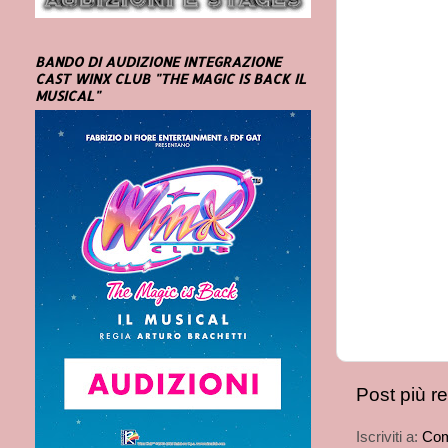
BANDO DI AUDIZIONE INTEGRAZIONE
CAST WINX CLUB "THE MAGIC IS BACK IL
MUSICAL"
Post più r
Iscriviti a:
Com