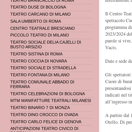
TEATRO BRANCACCIO DI ROMA
TEATRO DUSE DI BOLOGNA
Il Centro Teat
TEATRO CARCANO DI MILANO
spettacolo Cuo
SALA UMBERTO DI ROMA
programma dal
CENTRO TEATRALE BRESCIANO
2023/2024 del 
PICCOLO TEATRO DI MILANO
parole si vive
TEATRO SOCIALE DELIA CAJELLI DI
Vacis.
BUSTO ARSIZIO
TEATRO SISTINA DI ROMA
Date e sede de
TEATRO COCCIA DI NOVARA
TEATRO SOCIALE DI STRADELLA
Gli spettatori
TEATRO FONTANA DI MILANO
Cuore di burat
TEATRO COMUNALE ABBADO DI
FERRARA
presentandosi 
indicati nel t
TEATRO CELEBRAZIONI DI BOLOGNA
all’ingresso in
MTM MANIFATTURE TEATRALI MILANESI
TEATRO BINARIO 7 DI MONZA
A partire dal 
TEATRO DINO CROCCO DI OVADA
Otello. Di pre
TEATRO CARLO FELICE DI GENOVA
ANTICIPAZIONI TEATRO CIVICO DI