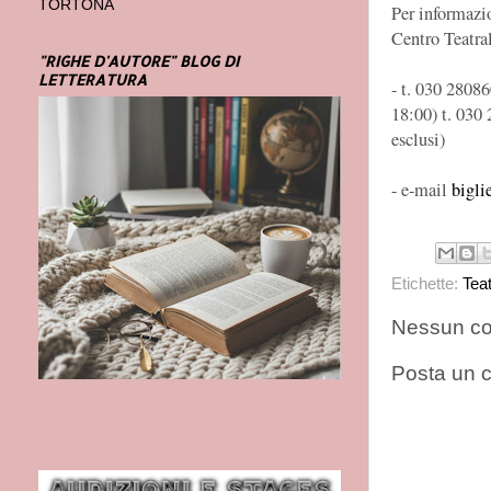
TORTONA
Per informazio
Centro Teatral
"RIGHE D'AUTORE" BLOG DI
LETTERATURA
- t. 030 2808
18:00) t. 030 
esclusi)
- e-mail
bigli
Etichette:
Tea
Nessun c
Posta un