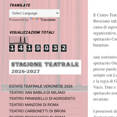
TRANSLATE
Il Centro Teat
Powered by
Translate
Bresciano inf
causa di ragio
organizzative,
VISUALIZZAZIONI TOTALI
spettacolo Cu
burattino
1
4
1
9
0
3
2
sarà sostituito
spettacolo Ot
precise parole 
sempre con Le
e la regia di 
Vacis. Date e 
ESTATE TEATRALE VERONESE 2026
spettacolo res
TEATRO SAN BABILA DI MILANO
invariate.
TEATRO PIRANDELLO DI AGRIGENTO
TEATRO MANZONI DI ROMA
I possessori d
TEATRO CARBONETTI DI BRONI
direttamente 