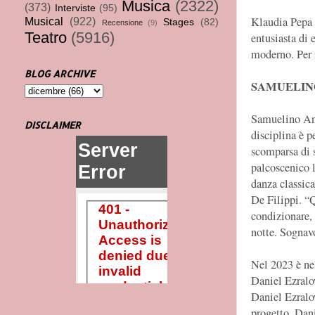
Musica
(2322)
(373)
Interviste
(95)
Klaudia Pepa 
Musical
(922)
Stages
(82)
Recensione
(9)
Teatro
(5916)
entusiasta di 
moderno. Per 
BLOG ARCHIVE
SAMUELIN
Samuelino Ant
DISCLAIMER
disciplina è p
scomparsa di s
palcoscenico l
danza classic
De Filippi. “Q
condizionare,
notte. Sognav
Nel 2023 è ne
Daniel Ezralo
Daniel Ezralo
progetto. Dani