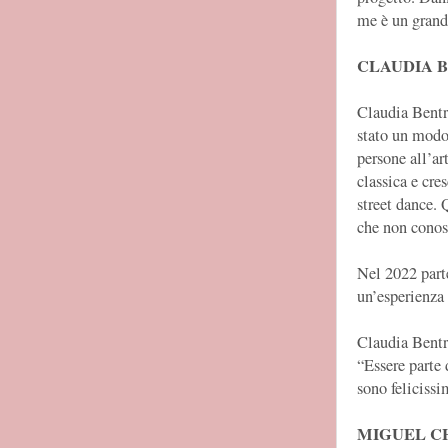
me è un grande
CLAUDIA 
Claudia Bentr
stato un modo 
persone all’ar
classica e cre
street dance. 
che non conos
Nel 2022 part
un’esperienza 
Claudia Bentr
“Essere parte 
sono felicissi
MIGUEL C