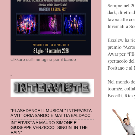
Sempre nel 20
dark, diretto
lavora alle co
Invernali a So
Ezralow ha ri
premio “Aero
Awar per “PBS
clikkare sull'immagine per il bando
spettacolo de
Positano e al
.
Nel mondo del
tournée, coll
Bocelli, Rick
"FLASHDANCE IL MUSICAL" INTERVISTA
A VITTORIA SARDO E MATTIA BALDACCI
INTERVISTA A MAURO SIMONE E
GIUSEPPE VERZICCO "SINGIN' IN THE
RAIN"