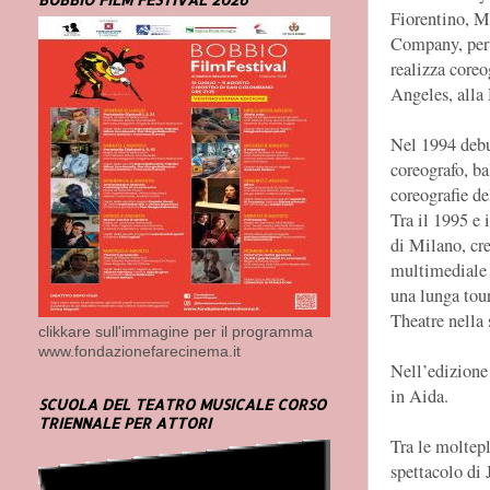
Fiorentino, M
Company, per l
realizza core
Angeles, alla
Nel 1994 debu
coreografo, ba
coreografie d
Tra il 1995 e 
di Milano, cr
multimediale 
una lunga tour
Theatre nella
clikkare sull'immagine per il programma
www.fondazionefarecinema.it
Nell’edizione
in Aida.
SCUOLA DEL TEATRO MUSICALE CORSO
TRIENNALE PER ATTORI
Tra le moltepl
spettacolo di 