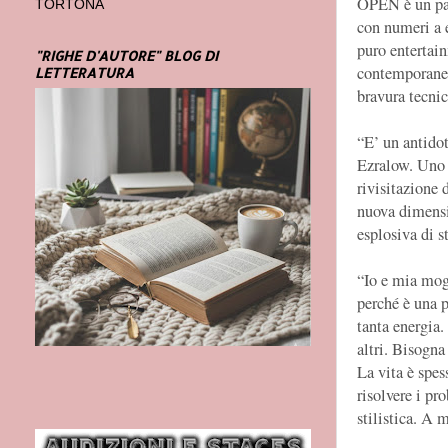
OPEN è un pat
TORTONA
con numeri a e
puro entertai
"RIGHE D'AUTORE" BLOG DI
contemporanea
LETTERATURA
bravura tecnic
“E’ un antidot
Ezralow. Uno sp
rivisitazione d
nuova dimensi
esplosiva di s
“Io e mia mog
perché è una p
tanta energia.
altri. Bisogn
La vita è spe
risolvere i pr
stilistica. A 