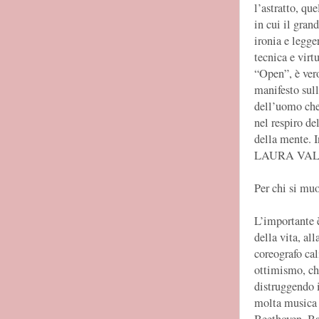
l’astratto, que
in cui il gran
ironia e legg
tecnica e virt
“Open”, è ver
manifesto sull
dell’uomo che
nel respiro de
della mente. I
LAURA VAL
Per chi si muo
L’importante e
della vita, all
coreografo cal
ottimismo, ch
distruggendo i
molta musica c