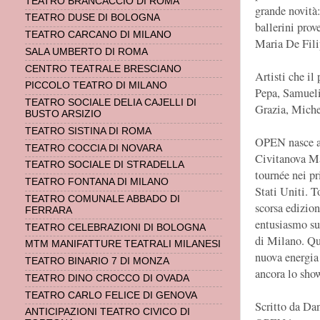
TEATRO BRANCACCIO DI ROMA
grande novità:
TEATRO DUSE DI BOLOGNA
ballerini prov
TEATRO CARCANO DI MILANO
Maria De Fili
SALA UMBERTO DI ROMA
CENTRO TEATRALE BRESCIANO
Artisti che i
PICCOLO TEATRO DI MILANO
Pepa, Samueli
TEATRO SOCIALE DELIA CAJELLI DI
Grazia, Michel
BUSTO ARSIZIO
TEATRO SISTINA DI ROMA
OPEN nasce a 
TEATRO COCCIA DI NOVARA
Civitanova Ma
TEATRO SOCIALE DI STRADELLA
tournée nei pr
TEATRO FONTANA DI MILANO
Stati Uniti. T
TEATRO COMUNALE ABBADO DI
scorsa edizio
FERRARA
entusiasmo sui
TEATRO CELEBRAZIONI DI BOLOGNA
di Milano. Qu
MTM MANIFATTURE TEATRALI MILANESI
nuova energia 
TEATRO BINARIO 7 DI MONZA
ancora lo show
TEATRO DINO CROCCO DI OVADA
TEATRO CARLO FELICE DI GENOVA
Scritto da Da
ANTICIPAZIONI TEATRO CIVICO DI