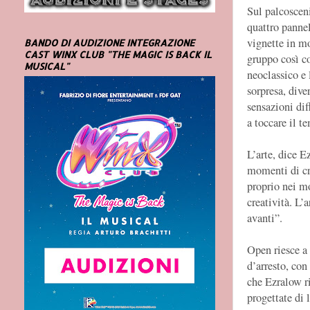
Sul palcoscen
quattro pannel
vignette in m
BANDO DI AUDIZIONE INTEGRAZIONE
CAST WINX CLUB "THE MAGIC IS BACK IL
gruppo così c
MUSICAL"
neoclassico e
sorpresa, dive
sensazioni diff
a toccare il t
L’arte, dice E
momenti di cris
proprio nei mo
creatività. L’
avanti”.
Open riesce a 
d’arresto, con
che Ezralow ri
progettate di 