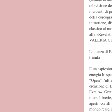
televisione de
incidenti di p
della coreogra
intrattiene, d
classico al mo
alla «Revela
VALERIA C
La danza di E
trionfa
È un’esplosio
energia lo spe
“Open” l’ult
creazione di 
Ezralow. Gratt
mare, librerie
aperti, cortili
mondo reale. 