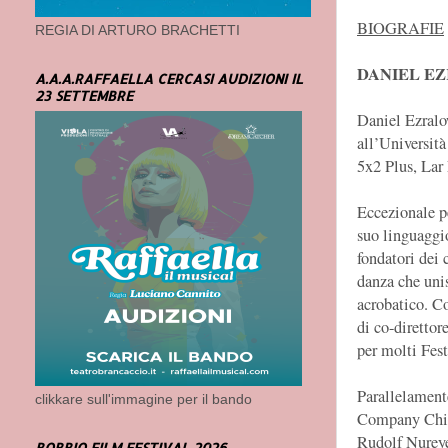
BIOGRAFIE
REGIA DI ARTURO BRACHETTI
DANIEL EZR
A.A.A.RAFFAELLA CERCASI AUDIZIONI IL
23 SETTEMBRE
Daniel Ezralow
all’Universita
5x2 Plus, Lar 
Eccezionale pe
suo linguaggio
fondatori dei
danza che unis
acrobatico. C
di co-direttor
per molti Fest
Parallelament
clikkare sull'immagine per il bando
Company Chica
Rudolf Nurey
BOBBIO FILM FESTIVAL 2026