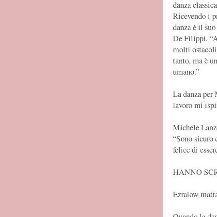
danza classica
Ricevendo i pr
danza è il su
De Filippi. “A
molti ostacoli
tanto, ma è u
umano.”
La danza per 
lavoro mi ispi
Michele Lanze
“Sono sicuro c
felice di esse
HANNO SCR
Ezralow mattat
Quando la danz