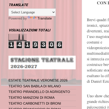
CON 
TRANSLATE
Powered by
Translate
Brevi quadri 
ironici, spiazz
VISUALIZZAZIONI TOTALI
divertenti, rea
l’uso magistra
costumi e
1
4
1
9
3
0
6
videoproiezio
multimedialit
si intreccia co
costruisce bre
sofisticate sto
esaltano la cif
di Daniel Ezr
ESTATE TEATRALE VERONESE 2026
TEATRO SAN BABILA DI MILANO
TEATRO PIRANDELLO DI AGRIGENTO
Uno show che 
TEATRO MANZONI DI ROMA
grande richies
TEATRO CARBONETTI DI BRONI
palcoscenici i