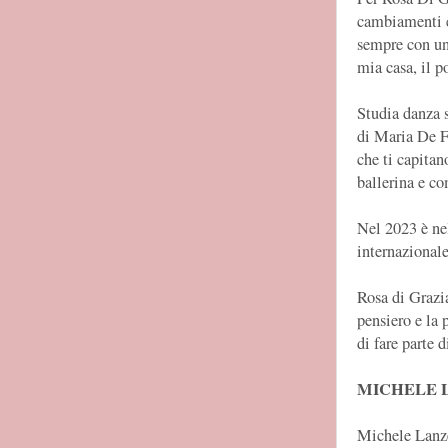
cambiamenti e 
sempre con una
mia casa, il p
Studia danza 
di Maria De Fi
che ti capita
ballerina e c
Nel 2023 è n
internazionale
Rosa di Grazi
pensiero e la 
di fare parte 
MICHELE 
Michele Lanze