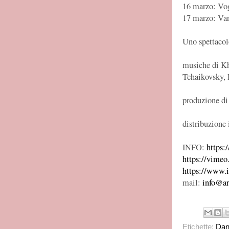
16 marzo: Vog
17 marzo: Var
Uno spettacol
musiche di Kh
Tchaikovsky, 
produzione di
distribuzione 
INFO:
https:
https://vime
https://www.
mail:
info@ar
Etichette:
Dan