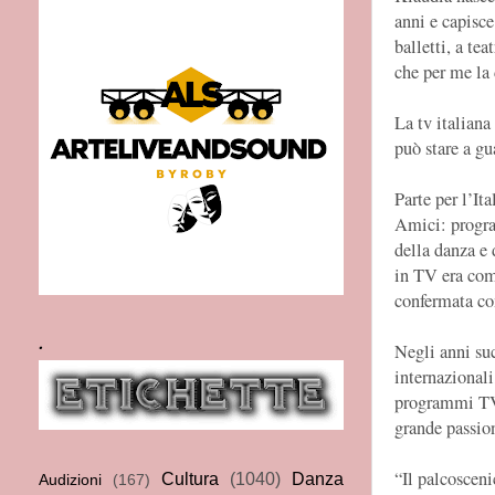
anni e capisce
balletti, a te
che per me la 
La tv italiana
può stare a gu
Parte per l’It
Amici: progra
della danza e
in TV era com
confermata com
.
Negli anni suc
internazionali
programmi TV s
grande passio
“Il palcosceni
Cultura
(1040)
Danza
Audizioni
(167)