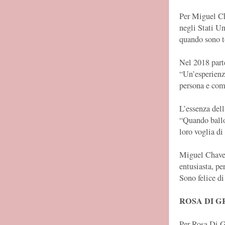
Per Miguel Cha
negli Stati Un
quando sono to
Nel 2018 part
“Un’esperienza
persona e com
L’essenza dell
“Quando ballo 
loro voglia di
Miguel Chavez
entusiasta, pe
Sono felice di
ROSA DI G
Per Rosa Di Gr