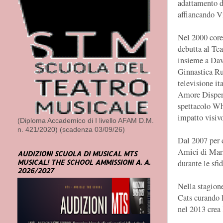
adattamento d
affiancando V
Nel 2000 core
debutta al Te
insieme a Dav
Ginnastica Ru
televisione it
Amore Dispera
spettacolo Wh
impatto visiv
(Diploma Accademico di I livello AFAM D.M.
n. 421/2020) (scadenza 03/09/26)
Dal 2007 per d
Amici di Maria
AUDIZIONI SCUOLA DI MUSICAL MTS
MUSICAL! THE SCHOOL AMMISSIONI A. A.
durante le sfi
2026/2027
Nella stagione
Cats curando 
nel 2013 crea 