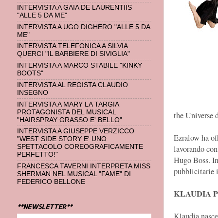
INTERVISTA A GAIA DE LAURENTIIS
"ALLE 5 DA ME"
INTERVISTA A UGO DIGHERO "ALLE 5 DA
ME"
INTERVISTA TELEFONICA A SILVIA
QUERCI "IL BARBIERE DI SIVIGLIA"
INTERVISTA A MARCO STABILE "KINKY
BOOTS"
INTERVISTA AL REGISTA CLAUDIO
INSEGNO
INTERVISTA A MARY LA TARGIA
PROTAGONISTA DEL MUSICAL
the Universe 
"HAIRSPRAY GRASSO E' BELLO"
INTERVISTA A GIUSEPPE VERZICCO
Ezralow ha of
"WEST SIDE STORY E' UNO
SPETTACOLO COREOGRAFICAMENTE
lavorando con 
PERFETTO!"
Hugo Boss. In
FRANCESCA TAVERNI INTERPRETA MISS
pubblicitarie 
SHERMAN NEL MUSICAL "FAME" DI
FEDERICO BELLONE
KLAUDIA 
**NEWSLETTER**
Klaudia nasce 