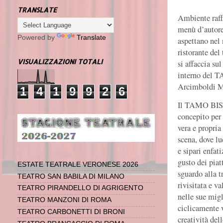
TRANSLATE
Ambiente raff
menù d’autore
Powered by
Translate
aspettano nel
ristorante del
VISUALIZZAZIONI TOTALI
si affaccia su
interno del 
Arcimboldi M
1
4
1
9
9
2
6
Il TAMO BIS
concepito per 
vera e propria
scena, dove lu
e sipari enfati
gusto dei piat
ESTATE TEATRALE VERONESE 2026
sguardo alla t
TEATRO SAN BABILA DI MILANO
rivisitata e va
TEATRO PIRANDELLO DI AGRIGENTO
nelle sue migl
TEATRO MANZONI DI ROMA
ciclicamente v
TEATRO CARBONETTI DI BRONI
creatività del