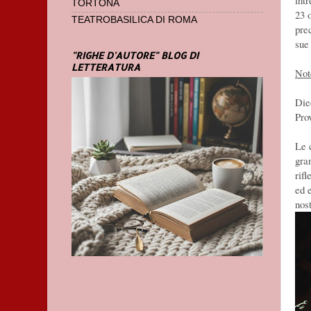
int
TORTONA
23 
TEATROBASILICA DI ROMA
prec
sue 
"RIGHE D'AUTORE" BLOG DI
LETTERATURA
Not
Diec
Pro
Le 
gra
rif
ed e
nos