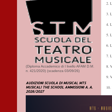
2. 
3. 
4. 
5. 
6. 
7. 
8. 
(Diploma Accademico di I livello AFAM D.M.
n. 421/2020) (scadenza 03/09/26)
9. 
AUDIZIONI SCUOLA DI MUSICAL MTS
10.
MUSICAL! THE SCHOOL AMMISSIONI A. A.
2026/2027
UN
1)