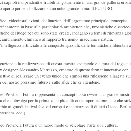
ci capitoli indipendenti e fruibili singolarmente in una grande galleria urban
lo aperto per sensibilizzare su un unico grande tema: il FUTURO.
dieci videoinstallazioni, declinazioni dell’argomento principale, concepite
ificamente in base alle particolarità architettoniche, urbanistiche e storico-
istiche del luogo per cui sono state create, indagano su temi di rilevanza glo
 cambiamento climatico al rapporto tra uomo, macchina e natura,
’intelligenza artificiale alle conquiste spaziali, dalle tematiche ambientali a
.
deazione e la realizzazione di questa mostra spettacolo è a cura del regista 
w designer Alessandro Marrazzo, creatore di questo format innovativo con
iettivo di realizzare un evento unico che stimoli una riflessione allargata sui
i del nostro prossimo futuro e sulle sfide che ci attendono.
eo Provincia Futura rappresenta un concept nuovo ovvero una grande mostr
a che coinvolge per la prima volta più città contemporaneamente e che stri
chio ai grandi festival festival europei e internazionali di luci (Lione, Berlin
terdam, ecc.).
eo Provincia Futura è un nuovo modo di veicolare l’arte e la cultura,