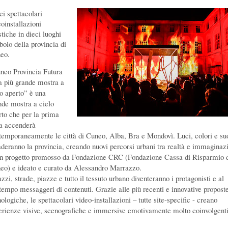
ci spettacolari
eoinstallazioni
stiche in dieci luoghi
bolo della provincia di
eo.
neo Provincia Futura
a più grande mostra a
lo aperto” è una
nde mostra a cielo
rto che per la prima
ta accenderà
temporaneamente le città di Cuneo, Alba, Bra e Mondovì. Luci, colori e su
aderanno la provincia, creando nuovi percorsi urbani tra realtà e immaginaz
un progetto promosso da Fondazione CRC (Fondazione Cassa di Risparmio 
eo) e ideato e curato da Alessandro Marrazzo.
zzi, strade, piazze e tutto il tessuto urbano diventeranno i protagonisti e al
tempo messaggeri di contenuti. Grazie alle più recenti e innovative propost
ologiche, le spettacolari video-installazioni – tutte site-specific - creano
erienze visive, scenografiche e immersive emotivamente molto coinvolgenti