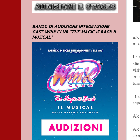
BANDO DI AUDIZIONE INTEGRAZIONE
CAST WINX CLUB "THE MAGIC IS BACK IL
int
MUSICAL"
mos
Le 
site
vis
emo
tess
10 
sep
Ale
Ale
sce