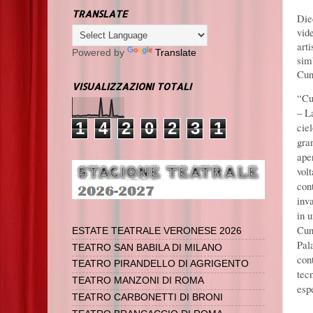
TRANSLATE
Die
vid
arti
Powered by
Translate
sim
Cun
VISUALIZZAZIONI TOTALI
“Cu
– L
1
4
2
0
2
3
1
cie
gra
ape
vol
con
inv
in 
Cun
ESTATE TEATRALE VERONESE 2026
Pala
TEATRO SAN BABILA DI MILANO
con
TEATRO PIRANDELLO DI AGRIGENTO
tecn
TEATRO MANZONI DI ROMA
esp
TEATRO CARBONETTI DI BRONI