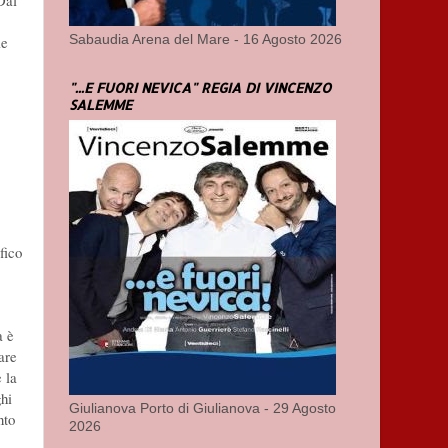
Dal
Sabaudia Arena del Mare - 16 Agosto 2026
le
"...E FUORI NEVICA" REGIA DI VINCENZO
SALEMME
fico
a è
are
 la
ghi
Giulianova Porto di Giulianova - 29 Agosto
nto
2026