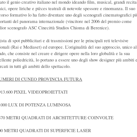
tato il genio creativo italiano nel mondo ideando film, musical, grandi recita
ici, opere liriche e pièces teatrali di notevole spessore e rinomanza. Il suo
corso formativo lo ha fatto diventare uno degli scenografi cinematografici pi
ortanti del panorama internazionale (vincitore nel 2006 del premio come
lior scenografo ASC Cinecittà Studios Chioma di Berenice).
sta di spot pubblicitari e di trasmissioni per le principali reti televisive
ionali (Rai e Mediaset) ed europee. L’originalità del suo approccio, unico al
do, che consiste nel creare e dirigere opere nella loro globalità e la sua
ellente poliedricità, lo portano a essere uno degli show designer più ambiti 
rcati in tutti gli ambiti dello spettacolo.
NUMERI DI CUNEO PROVINCIA FUTURA
913.600 PIXEL VIDEOPROIETTATI
7.000 LUX DI POTENZA LUMINOSA
.470 METRI QUADRATI DI ARCHITETTURE COINVOLTE
000 METRI QUADRATI DI SUPERFICIE LASER