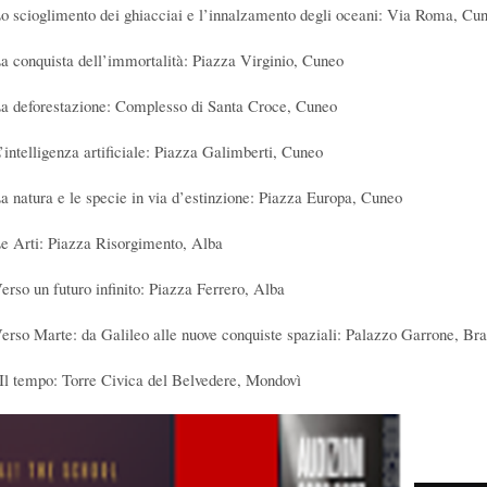
Lo scioglimento dei ghiacciai e l’innalzamento degli oceani: Via Roma, Cu
La conquista dell’immortalità: Piazza Virginio, Cuneo
La deforestazione: Complesso di Santa Croce, Cuneo
L’intelligenza artificiale: Piazza Galimberti, Cuneo
La natura e le specie in via d’estinzione: Piazza Europa, Cuneo
Le Arti: Piazza Risorgimento, Alba
Verso un futuro infinito: Piazza Ferrero, Alba
Verso Marte: da Galileo alle nuove conquiste spaziali: Palazzo Garrone, Bra
 Il tempo: Torre Civica del Belvedere, Mondovì
 PERCORSO IN 10 TAPPE
 GENERAZIONE ROBOTICA