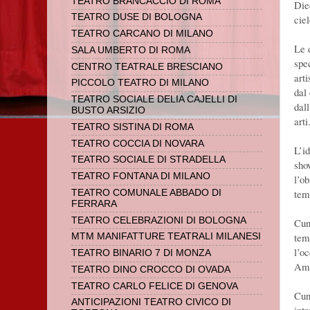
TEATRO BRANCACCIO DI ROMA
Die
TEATRO DUSE DI BOLOGNA
cie
TEATRO CARCANO DI MILANO
Le 
SALA UMBERTO DI ROMA
spec
CENTRO TEATRALE BRESCIANO
art
PICCOLO TEATRO DI MILANO
dal
TEATRO SOCIALE DELIA CAJELLI DI
dall
BUSTO ARSIZIO
arti
TEATRO SISTINA DI ROMA
TEATRO COCCIA DI NOVARA
L’i
TEATRO SOCIALE DI STRADELLA
sho
TEATRO FONTANA DI MILANO
l’ob
tem
TEATRO COMUNALE ABBADO DI
FERRARA
TEATRO CELEBRAZIONI DI BOLOGNA
Cun
tem
MTM MANIFATTURE TEATRALI MILANESI
l’oc
TEATRO BINARIO 7 DI MONZA
Ams
TEATRO DINO CROCCO DI OVADA
TEATRO CARLO FELICE DI GENOVA
Cun
ANTICIPAZIONI TEATRO CIVICO DI