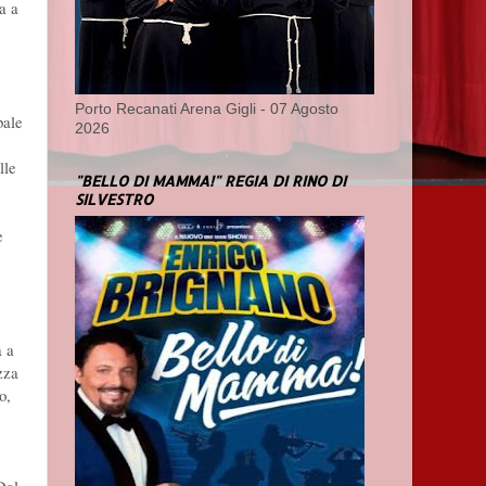
a a
Porto Recanati Arena Gigli - 07 Agosto
bale
2026
lle
"BELLO DI MAMMA!" REGIA DI RINO DI
SILVESTRO
e
a a
zza
o,