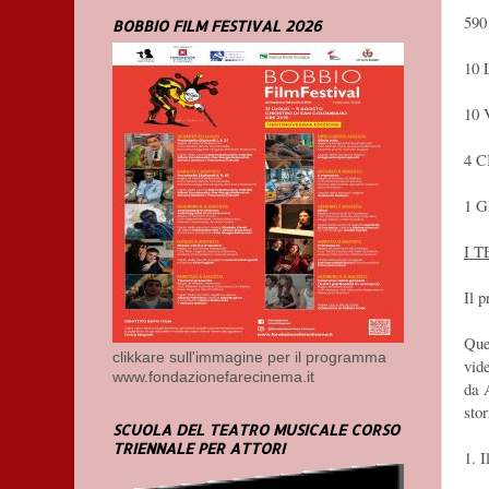
59
BOBBIO FILM FESTIVAL 2026
10
10
4 
1 
I T
Il 
Que
clikkare sull'immagine per il programma
vid
www.fondazionefarecinema.it
da 
stor
SCUOLA DEL TEATRO MUSICALE CORSO
TRIENNALE PER ATTORI
1. 