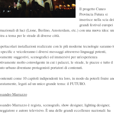
Il progetto Cuneo
Provincia Futura si
inserisce nella scia dei
grandi festival europei
ernazionali di luci (Lione, Berlino, Amsterdam, etc.) con una nuova idea: u
tra a tema per le strade di diverse città.
spettacolari installazioni realizzate con le più̀ moderne tecnologie saranno t
-specific e veicoleranno i diversi messaggi attraverso linguaggi potenti,
ivamente suggestivi, scenografici ed immersivi per un'esperienza
tivamente molto coinvolgente in cui i palazzi, le strade, le piazze e tutto il
uto urbano diventano protagonisti portatori di contenuti.
contenuti come 10 capitoli indipendenti tra loro, in modo da poterli fruire a
aratamente, legati ad un unico grande tema: il FUTURO.
ssandro Marrazzo
ssandro Marrazzo è regista, scenografo, show designer, lighting designer,
neggiatore e autore televisivo. È una delle grandi eccellenze nazionali: ha