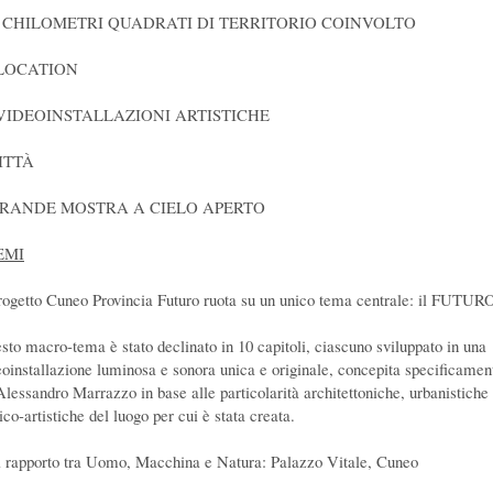
0 CHILOMETRI QUADRATI DI TERRITORIO COINVOLTO
 LOCATION
 VIDEOINSTALLAZIONI ARTISTICHE
CITTÀ
GRANDE MOSTRA A CIELO APERTO
EMI
progetto Cuneo Provincia Futuro ruota su un unico tema centrale: il FUTUR
sto macro-tema è stato declinato in 10 capitoli, ciascuno sviluppato in una
eoinstallazione luminosa e sonora unica e originale, concepita specificamen
Alessandro Marrazzo in base alle particolarità architettoniche, urbanistiche
ico-artistiche del luogo per cui è stata creata.
Il rapporto tra Uomo, Macchina e Natura: Palazzo Vitale, Cuneo