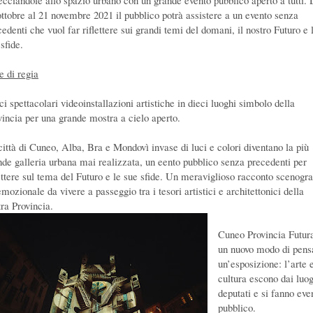
recciandole allo spazio urbano con un grande evento pubblico aperto a tutti. 
ottobre al 21 novembre 2021 il pubblico potrà assistere a un evento senza
edenti che vuol far riflettere sui grandi temi del domani, il nostro Futuro e 
sfide.
e di regia
i spettacolari videoinstallazioni artistiche in dieci luoghi simbolo della
vincia per una grande mostra a cielo aperto.
città di Cuneo, Alba, Bra e Mondovì invase di luci e colori diventano la più
nde galleria urbana mai realizzata, un eento pubblico senza precedenti per
lettere sul tema del Futuro e le sue sfide. Un meraviglioso racconto scenogra
mozionale da vivere a passeggio tra i tesori artistici e architettonici della
tra Provincia.
Cuneo Provincia Futur
un nuovo modo di pens
un’esposizione: l’arte e
cultura escono dai luo
deputati e si fanno eve
pubblico.