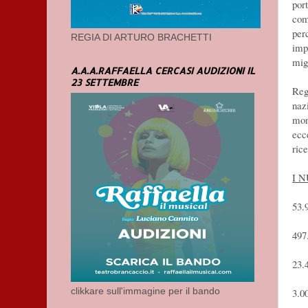
por
com
per
REGIA DI ARTURO BRACHETTI
imp
mig
A.A.A.RAFFAELLA CERCASI AUDIZIONI IL
23 SETTEMBRE
Regi
naz
mon
ecc
rice
I 
53.
49
23
clikkare sull'immagine per il bando
3.