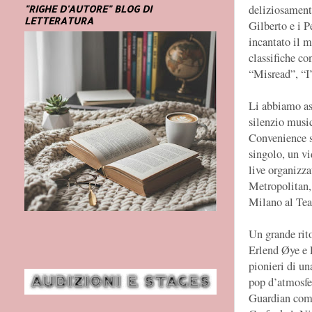
deliziosament
"RIGHE D'AUTORE" BLOG DI
LETTERATURA
Gilberto e i 
incantato il m
classifiche co
“Misread”, “I
Li abbiamo as
silenzio music
Convenience s
singolo, un vi
live organizza
Metropolitan,
Milano al Tea
Un grande rit
Erlend Øye e 
pionieri di un
pop d’atmosfer
Guardian come