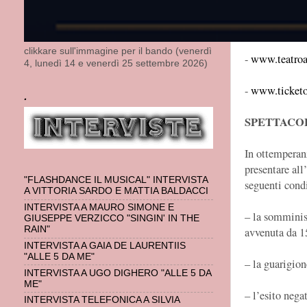
Biglietti disp
clikkare sull'immagine per il bando (venerdì
-
www.teatroa
4, lunedì 14 e venerdì 25 settembre 2026)
-
www.ticketo
.
SPETTACO
In ottemperanz
presentare al
"FLASHDANCE IL MUSICAL" INTERVISTA
seguenti cond
A VITTORIA SARDO E MATTIA BALDACCI
INTERVISTA A MAURO SIMONE E
– la somminis
GIUSEPPE VERZICCO "SINGIN' IN THE
RAIN"
avvenuta da 1
INTERVISTA A GAIA DE LAURENTIIS
"ALLE 5 DA ME"
– la guarigio
INTERVISTA A UGO DIGHERO "ALLE 5 DA
ME"
– l’esito nega
INTERVISTA TELEFONICA A SILVIA