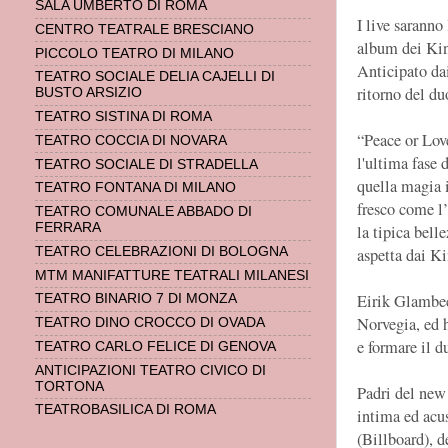
SALA UMBERTO DI ROMA
I live saranno
CENTRO TEATRALE BRESCIANO
album dei Kin
PICCOLO TEATRO DI MILANO
Anticipato dai
TEATRO SOCIALE DELIA CAJELLI DI
ritorno del du
BUSTO ARSIZIO
TEATRO SISTINA DI ROMA
“Peace or Lov
TEATRO COCCIA DI NOVARA
l'ultima fase 
TEATRO SOCIALE DI STRADELLA
quella magia i
TEATRO FONTANA DI MILANO
fresco come l’
TEATRO COMUNALE ABBADO DI
FERRARA
la tipica bell
aspetta dai K
TEATRO CELEBRAZIONI DI BOLOGNA
MTM MANIFATTURE TEATRALI MILANESI
Eirik Glambec
TEATRO BINARIO 7 DI MONZA
Norvegia, ed h
TEATRO DINO CROCCO DI OVADA
e formare il d
TEATRO CARLO FELICE DI GENOVA
ANTICIPAZIONI TEATRO CIVICO DI
TORTONA
Padri del new
TEATROBASILICA DI ROMA
intima ed acus
(Billboard), d