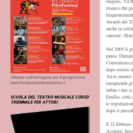
singolo, ”I’d
ironico che gi
frequentement
Awards del 20
anche la colla
canzoni: (Kno
Nel 2005 il gr
pausa. Durant
Convenience en
dopo essersi t
Alive, mentre
clikkare sull'immagine per il programma
intraprende gl
www.fondazionefarecinema.it
infine i due s
Emilia, città 
SCUOLA DEL TEATRO MUSICALE CORSO
TRIENNALE PER ATTORI
le registrazio
dopo il prece
Il 22 febbraio
Acoustic Sess