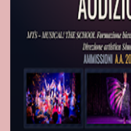
- WEBSITE:
- FACEBOO
- INSTAGR
KINGS OF 
- LUNEDI’ 
PREZZI DEI
- PLATEA B
- PLATEA B
- PLATEA A
- PRIMA GA
- SECONDA 
PREVENDIT