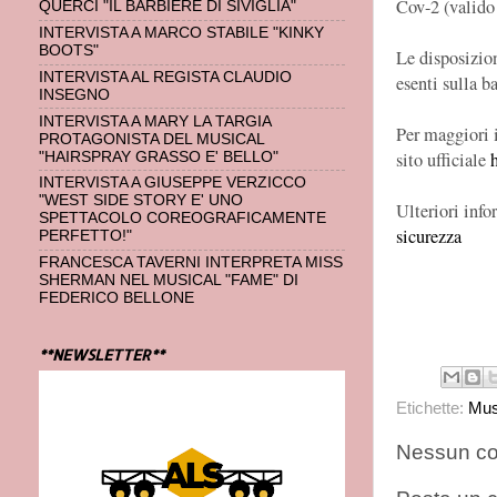
Cov-2 (valido 
QUERCI "IL BARBIERE DI SIVIGLIA"
INTERVISTA A MARCO STABILE "KINKY
BOOTS"
Le disposizion
INTERVISTA AL REGISTA CLAUDIO
esenti sulla b
INSEGNO
INTERVISTA A MARY LA TARGIA
Per maggiori 
PROTAGONISTA DEL MUSICAL
sito ufficiale
"HAIRSPRAY GRASSO E' BELLO"
INTERVISTA A GIUSEPPE VERZICCO
"WEST SIDE STORY E' UNO
Ulteriori inf
SPETTACOLO COREOGRAFICAMENTE
sicurezza
PERFETTO!"
FRANCESCA TAVERNI INTERPRETA MISS
SHERMAN NEL MUSICAL "FAME" DI
FEDERICO BELLONE
**NEWSLETTER**
Etichette:
Mus
Nessun c