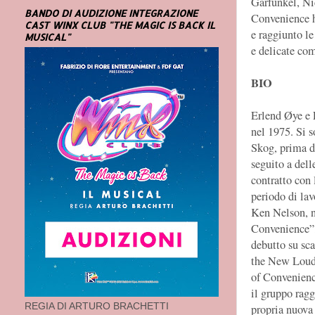
Garfunkel, Ni
BANDO DI AUDIZIONE INTEGRAZIONE
Convenience h
CAST WINX CLUB "THE MAGIC IS BACK IL
e raggiunto le
MUSICAL"
e delicate co
BIO
Erlend Øye e 
nel 1975. Si s
Skog, prima di
seguito a dell
contratto con
periodo di lav
Ken Nelson, n
Convenience”, 
debutto su sc
the New Loud”
of Convenienc
il gruppo ragg
REGIA DI ARTURO BRACHETTI
propria nuova