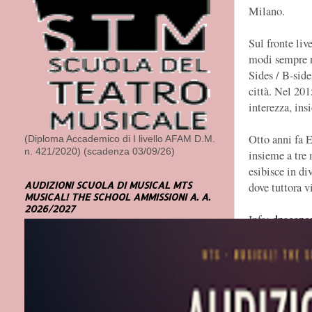
Milano.
Sul fronte liv
modi sempre n
Sides / B-side
città. Nel 20
interezza, ins
Otto anni fa E
(Diploma Accademico di I livello AFAM D.M.
n. 421/2020) (scadenza 03/09/26)
insieme a tre 
esibisce in di
AUDIZIONI SCUOLA DI MUSICAL MTS
dove tuttora v
MUSICAL! THE SCHOOL AMMISSIONI A. A.
2026/2027
Info:
dnaconc
TAM - TEA
Viale dell’In
Infoline:
info