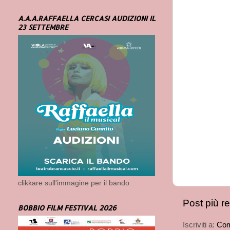
A.A.A.RAFFAELLA CERCASI AUDIZIONI IL
23 SETTEMBRE
clikkare sull'immagine per il bando
Post più r
BOBBIO FILM FESTIVAL 2026
Iscriviti a:
Com