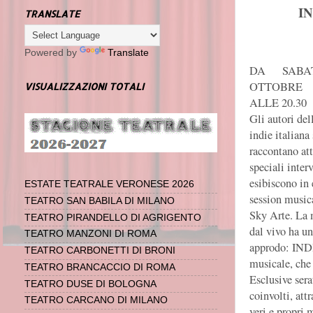
I
TRANSLATE
Powered by
Translate
DA SABA
OTTOBRE
VISUALIZZAZIONI TOTALI
ALLE 20.30
Gli autori de
indie italiana 
raccontano att
speciali interv
esibiscono in 
ESTATE TEATRALE VERONESE 2026
session musica
TEATRO SAN BABILA DI MILANO
Sky Arte. La 
TEATRO PIRANDELLO DI AGRIGENTO
dal vivo ha u
TEATRO MANZONI DI ROMA
approdo: IND
TEATRO CARBONETTI DI BRONI
musicale, che 
TEATRO BRANCACCIO DI ROMA
Esclusive serat
TEATRO DUSE DI BOLOGNA
coinvolti, att
TEATRO CARCANO DI MILANO
veri e propri