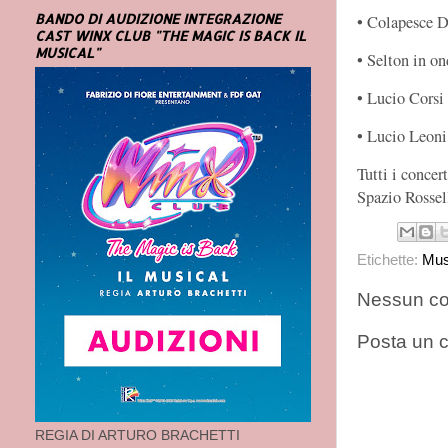
BANDO DI AUDIZIONE INTEGRAZIONE
• Colapesce D
CAST WINX CLUB "THE MAGIC IS BACK IL
MUSICAL"
• Selton in o
• Lucio Corsi 
• Lucio Leoni
Tutti i concer
Spazio Rossel
Etichette:
Mus
Nessun c
Posta un
REGIA DI ARTURO BRACHETTI