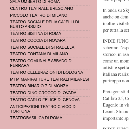
SALA UMBERTO DI ROMA
CENTRO TEATRALE BRESCIANO
In onda su Sky
PICCOLO TEATRO DI MILANO
anche on dema
TEATRO SOCIALE DELIA CAJELLI DI
inoltre visibi
BUSTO ARSIZIO
per tutta la s
TEATRO SISTINA DI ROMA
INDIE JUNGLE 
TEATRO COCCIA DI NOVARA
schermo l’esp
TEATRO SOCIALE DI STRADELLA
storico, in as
TEATRO FONTANA DI MILANO
come un momen
TEATRO COMUNALE ABBADO DI
FERRARA
artisti e spet
TEATRO CELEBRAZIONI DI BOLOGNA
italiana reali
MTM MANIFATTURE TEATRALI MILANESI
purtroppo non 
TEATRO BINARIO 7 DI MONZA
Protagonisti 
TEATRO DINO CROCCO DI OVADA
Calibro 35, C
TEATRO CARLO FELICE DI GENOVA
Eugenio in vi
ANTICIPAZIONI TEATRO CIVICO DI
Leoni. Straord
TORTONA
importante sp
TEATROBASILICA DI ROMA
INDIE JUNGLE