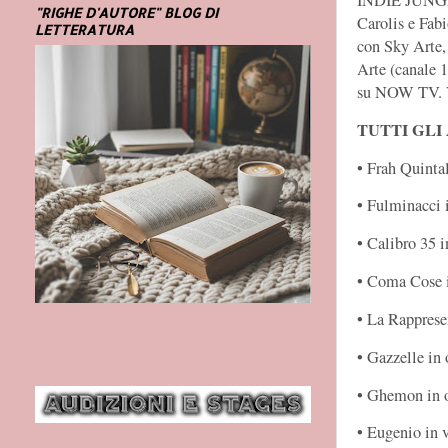
"RIGHE D'AUTORE" BLOG DI
Carolis e Fa
LETTERATURA
con Sky Arte,
Arte (canale 
su NOW TV. Vi
TUTTI GLI
• Frah Quintal
• Fulminacci i
• Calibro 35 i
• Coma Cose i
• La Rapprese
• Gazzelle in
• Ghemon in 
• Eugenio in v