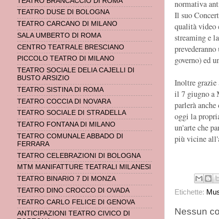
TEATRO BRANCACCIO DI ROMA
normativa ant
TEATRO DUSE DI BOLOGNA
Il suo Concert
TEATRO CARCANO DI MILANO
qualità video 
SALA UMBERTO DI ROMA
streaming e la
prevederanno 
CENTRO TEATRALE BRESCIANO
governo) ed un
PICCOLO TEATRO DI MILANO
TEATRO SOCIALE DELIA CAJELLI DI
BUSTO ARSIZIO
Inoltre grazie 
TEATRO SISTINA DI ROMA
il 7 giugno a
TEATRO COCCIA DI NOVARA
parlerà anche
TEATRO SOCIALE DI STRADELLA
oggi la propri
TEATRO FONTANA DI MILANO
un'arte che pa
TEATRO COMUNALE ABBADO DI
più vicine all'
FERRARA
TEATRO CELEBRAZIONI DI BOLOGNA
MTM MANIFATTURE TEATRALI MILANESI
TEATRO BINARIO 7 DI MONZA
TEATRO DINO CROCCO DI OVADA
Etichette:
Mus
TEATRO CARLO FELICE DI GENOVA
Nessun c
ANTICIPAZIONI TEATRO CIVICO DI