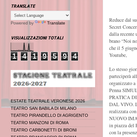
TRANSLATE
Reduce dal su
Powered by
Translate
Secret Concer
dalla recente 
VISUALIZZAZIONI TOTALI
brano “Noi n
che il 5 giugn
Youtube,
1
4
1
9
5
9
4
Lo stesso gior
parteciperà al
organizzato 
Penna SIM
PRATICA D
ESTATE TEATRALE VERONESE 2026
DAL VIVO. L’
TEATRO SAN BABILA DI MILANO
realizzata con
TEATRO PIRANDELLO DI AGRIGENTO
NUOVO IMAIE
TEATRO MANZONI DI ROMA
in piazza del 
TEATRO CARBONETTI DI BRONI
con la presenz