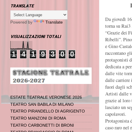
TRANSLATE
Da giovedì 16 
Powered by
Translate
torna su Rai3 
“Grazie dei Fi
VISUALIZZAZIONI TOTALI
Ribelli”. Pino
e Gino Castal
raccontano gli
1
4
1
9
3
0
0
protagonisti d
dedicata a pe
dalle vite tor
dalle carriere 
fuori dagli sc
Artisti dalle 
ESTATE TEATRALE VERONESE 2026
grazie al loro
TEATRO SAN BABILA DI MILANO
lasciato un se
TEATRO PIRANDELLO DI AGRIGENTO
capolavori.
TEATRO MANZONI DI ROMA
Protagonista d
TEATRO CARBONETTI DI BRONI
caso raro nel