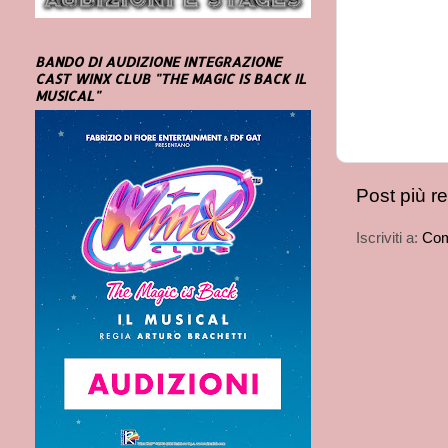
BANDO DI AUDIZIONE INTEGRAZIONE
CAST WINX CLUB "THE MAGIC IS BACK IL
MUSICAL"
Post più r
Iscriviti a:
Com