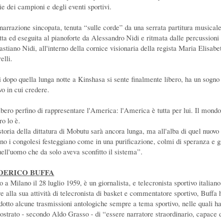
ie dei campioni e degli eventi sportivi.
narrazione sincopata, tenuta “sulle corde” da una serrata partitura musical
itta ed eseguita al pianoforte da Alessandro Nidi e ritmata dalle percussioni 
astiano Nidi, all'interno della cornice visionaria della regista Maria Elisabe
elli.
i dopo quella lunga notte a Kinshasa si sente finalmente libero, ha un sogno
vo in cui credere.
libero perfino di rappresentare l'America: l'America è tutta per lui. Il mondo
ro lo è.
storia della dittatura di Mobutu sarà ancora lunga, ma all'alba di quel nuovo
rno i congolesi festeggiano come in una purificazione, colmi di speranza e g
uell'uomo che da solo aveva sconfitto il sistema”.
DERICO BUFFA
 a Milano il 28 luglio 1959, è un giornalista, e telecronista sportivo italiano
re alla sua attività di telecronista di basket e commentatore sportivo, Buffa 
dotto alcune trasmissioni antologiche sempre a tema sportivo, nelle quali h
ostrato - secondo Aldo Grasso - di “essere narratore straordinario, capace 