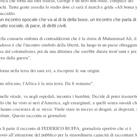
frica che torna dai suoi fratelli, George è un nero non ostile, complice dei
nchi. Tanta gente assedia lo stadio dove ci sarà il match e grida «Alì boma 
uccidilo.
un incontro epocale che va al di là della boxe, un incontro che parla di
atto sociale, di pace, di diritti civili.
ella consueta sinfonia di contraddizioni che è la storia di Muhammad Ali, il
adosso è che l'incontro simbolo della libertà, ha luogo in un paese oltraggiat
ma dal colonialismo, poi da una dittatura che sarebbe durata trent’anni e poi
ora dalla guerra”.
torna nella terra dei suoi avi, a riscoprire le sue origini.
no africano, l'Africa è la mia terra. Da lì veniamo”.
 nelle strade, va negli ospedali, incontra i bambini. Decide di poter trasmett
llo che ha visto ai neri d'America, agli emarginati, a quelli senza sussidi c
 hanno coscienza di se stessi. Vuole stare in mezzo ai drogati, ai disperati, 
titute. Questo racconta ai giornalisti.
a lì parte il racconto di FEDERICO BUFFA, giornalista sportivo che si è
osto all’attenzione del pubblico per la straordinaria capacità di raccontare l