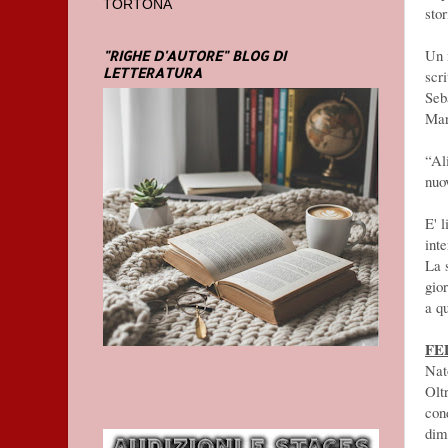
TORTONA
stor
Un 
"RIGHE D'AUTORE" BLOG DI
LETTERATURA
scr
Seb
Mar
“Al
nuo
E' 
inte
La 
gio
a q
FE
Nato
Olt
con
dim