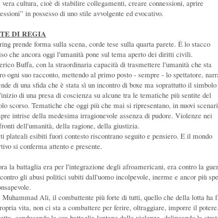
 vera cultura, cioè di stabilire collegamenti, creare connessioni, aprire
ressioni” in possesso di uno stile avvolgente ed evocativo.
TE DI REGIA
ring prende forma sulla scena, corde tese sulla quarta parete. Ė lo stacco
so che ancora oggi l'umanità pone sul tema aperto dei diritti civili.
erico Buffa, con la straordinaria capacità di trasmettere l'umanità che sta
tro ogni suo racconto, mettendo al primo posto - sempre - lo spettatore, narr
ende di una sfida che è stata sì un incontro di boxe ma soprattutto il simbolo
'inizio di una presa di coscienza su alcune tra le tematiche più sentite del
olo scorso. Tematiche che oggi più che mai si ripresentano, in nuovi scenari
pre intrise della medesima irragionevole assenza di pudore. Violenze nei
ronti dell'umanità, della ragione, della giustizia.
i plateali esibiti fuori contesto riscontrano seguito e pensiero. E il mondo
rtivo si conferma attento e presente.
ra la battaglia era per l'integrazione degli afroamericani, era contro la guer
 contro gli abusi politici subiti dall'uomo incolpevole, inerme e ancor più sp
onsapevole.
, Muhammad Ali, il combattente più forte di tutti, quello che della lotta ha f
ropria vita, non ci sta a combattere per ferire, oltraggiare, imporre il potere
etta, conducendo la sua battaglia lontano dalla violenza, delineando la strat