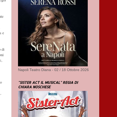
nte
a
a e
 di
oni
e,
Napoli Teatro Diana - 02 / 18 Ottobre 2026
no
"SISTER ACT IL MUSICAL" REGIA DI
CHIARA NOSCHESE
,