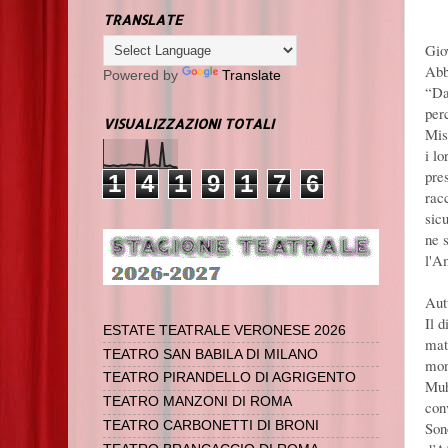
TRANSLATE
Gio
Abb
Powered by
Translate
“Da
perc
VISUALIZZAZIONI TOTALI
Mis
i l
pre
1
4
1
9
1
7
6
rac
sic
ne s
l'A
Aut
Il d
ESTATE TEATRALE VERONESE 2026
matc
TEATRO SAN BABILA DI MILANO
mon
TEATRO PIRANDELLO DI AGRIGENTO
Muh
TEATRO MANZONI DI ROMA
con
Son
TEATRO CARBONETTI DI BRONI