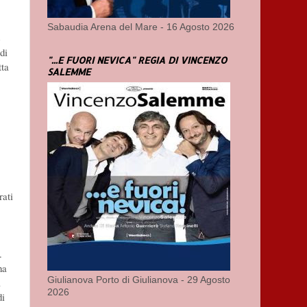
Sabaudia Arena del Mare - 16 Agosto 2026
e
di
"...E FUORI NEVICA" REGIA DI VINCENZO
tta
SALEMME
rati
.
ha
Giulianova Porto di Giulianova - 29 Agosto
a
2026
di