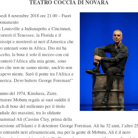
TEATRO COCCIA DI NOVARA
vedì 8 novembre 2018 ore 21.00 – Fuori
onamento
 Louisville a Indianapolis a Cincinnati,
orrerò il Tenessee, la Florida e il
sissipi e mostrerò ai neri d'America che
oro antenati sono in Africa. Dio mi ha
scelto, la boxe è solo il mezzo con cui
conterò l'Africa alla mia gente, sono
uro che non ne sanno niente, anch'io non
apevo niente. Sarò il ponte tra l'Africa e
merica. Devo battere George Foreman!”
unno del 1974, Kinshasa, Zaire.
ittatore Mobutu regala ai suoi sudditi il
h di boxe del millennio per il titolo
diale dei massimi, tra lo sfidante
ammad Ali (Cassius Clay, prima della
versione all'Islam) e il detentore George Foreman. Ali ha 32 anni, l’altro 25
o entrambi neri afroamericani, ma per la gente di Mobutu, Ali è il nero