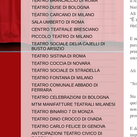
d’A
TEATRO BRANCACCIO DI ROMA
bia
TEATRO DUSE DI BOLOGNA
Alì 
TEATRO CARCANO DI MILANO
“È 
SALA UMBERTO DI ROMA
risc
CENTRO TEATRALE BRESCIANO
PICCOLO TEATRO DI MILANO
E n
par
TEATRO SOCIALE DELIA CAJELLI DI
BUSTO ARSIZIO
pri
TEATRO SISTINA DI ROMA
anc
TEATRO COCCIA DI NOVARA
Ali 
TEATRO SOCIALE DI STRADELLA
TEATRO FONTANA DI MILANO
“So
TEATRO COMUNALE ABBADO DI
FERRARA
Sta
TEATRO CELEBRAZIONI DI BOLOGNA
que
MTM MANIFATTURE TEATRALI MILANESI
non
TEATRO BINARIO 7 DI MONZA
pros
TEATRO DINO CROCCO DI OVADA
TEATRO CARLO FELICE DI GENOVA
E d
ANTICIPAZIONI TEATRO CIVICO DI
imp