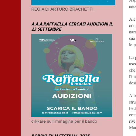
nec
REGIA DI ARTURO BRACHETTI
Ale
A.A.A.RAFFAELLA CERCASI AUDIZIONI IL
con
23 SETTEMBRE
nar
sua
le 
La p
asc
che
l'i
des
Att
str
Fed
cre
riv
clikkare sull'immagine per il bando
Mar
BOBBIO FILM FESTIVAL 2026