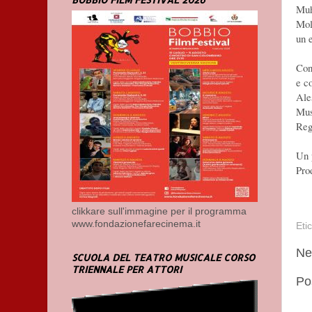
Muh
Mol
un 
Con
e c
Ale
Mus
Reg
Un 
Pro
clikkare sull'immagine per il programma
www.fondazionefarecinema.it
Eti
Ne
SCUOLA DEL TEATRO MUSICALE CORSO
TRIENNALE PER ATTORI
Po