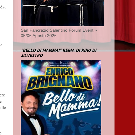
yé»,
San Pancrazio Salentino Forum Eventi -
05/06 Agosto 2026
o
"BELLO DI MAMMA!" REGIA DI RINO DI
SILVESTRO
ere
he
alle
e