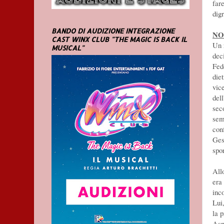
fare
dig
BANDO DI AUDIZIONE INTEGRAZIONE
NO
CAST WINX CLUB "THE MAGIC IS BACK IL
Un 
MUSICAL"
deci
Fed
die
vic
dell
sec
sem
conf
Gest
spo
Allo
era
inc
Lui
la p
Asp