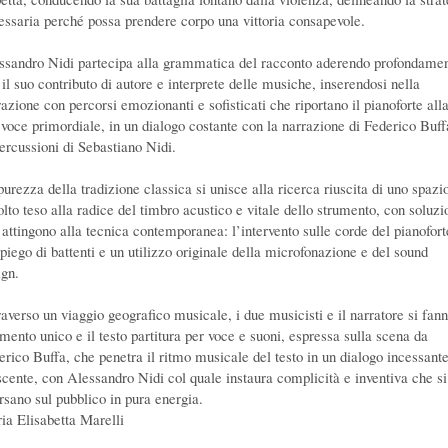
essaria perché possa prendere corpo una vittoria consapevole.
ssandro Nidi partecipa alla grammatica del racconto aderendo profondame
 il suo contributo di autore e interprete delle musiche, inserendosi nella
razione con percorsi emozionanti e sofisticati che riportano il pianoforte all
 voce primordiale, in un dialogo costante con la narrazione di Federico Buff
percussioni di Sebastiano Nidi.
urezza della tradizione classica si unisce alla ricerca riuscita di uno spazio
olto teso alla radice del timbro acustico e vitale dello strumento, con soluzi
 attingono alla tecnica contemporanea: l’intervento sulle corde del pianofort
mpiego di battenti e un utilizzo originale della microfonazione e del sound
ign.
raverso un viaggio geografico musicale, i due musicisti e il narratore si fan
umento unico e il testo partitura per voce e suoni, espressa sulla scena da
erico Buffa, che penetra il ritmo musicale del testo in un dialogo incessante
scente, con Alessandro Nidi col quale instaura complicità e inventiva che si
ersano sul pubblico in pura energia.
ia Elisabetta Marelli