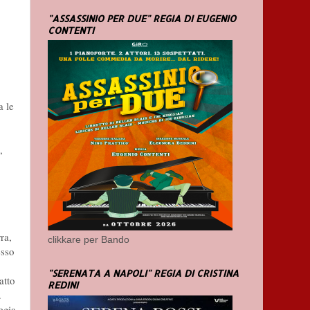
"ASSASSINIO PER DUE" REGIA DI EUGENIO
CONTENTI
a le
,
ra,
clikkare per Bando
esso
"SERENATA A NAPOLI" REGIA DI CRISTINA
atto
REDINI
.
egia