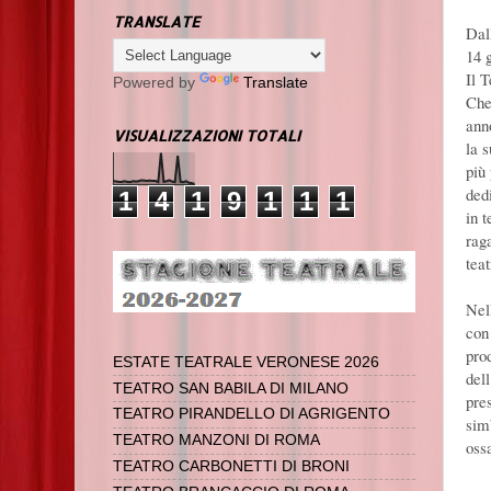
TRANSLATE
Dal
14 
Il 
Powered by
Translate
Che
ann
VISUALIZZAZIONI TOTALI
la 
più 
ded
1
4
1
9
1
1
1
in 
rag
teat
Nel
con
pro
ESTATE TEATRALE VERONESE 2026
del
TEATRO SAN BABILA DI MILANO
pres
TEATRO PIRANDELLO DI AGRIGENTO
sim
TEATRO MANZONI DI ROMA
oss
TEATRO CARBONETTI DI BRONI