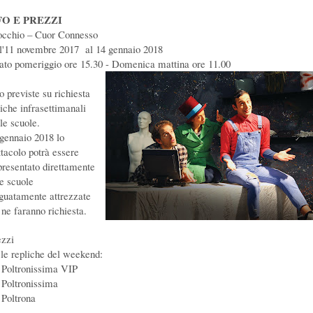
FO E PREZZI
occhio – Cuor Connesso
l'11 novembre 2017 al 14 gennaio 2018
ato pomeriggio ore 15.30 - Domenica mattina ore 11.00
o previste su richiesta
liche infrasettimanali
le scuole.
gennaio 2018 lo
ttacolo potrà essere
presentato direttamente
le scuole
guatamente attrezzate
 ne faranno richiesta.
zzi
 le repliche del weekend:
 Poltronissima VIP
 Poltronissima
 Poltrona