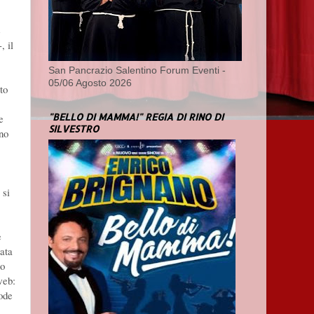
e
, il
San Pancrazio Salentino Forum Eventi -
05/06 Agosto 2026
to
"BELLO DI MAMMA!" REGIA DI RINO DI
e
SILVESTRO
no
 si
e
ata
no
web:
tode