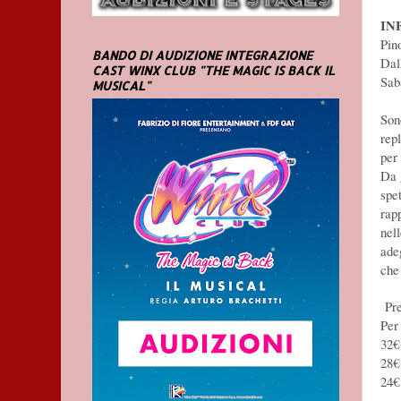
IN
Pin
BANDO DI AUDIZIONE INTEGRAZIONE
Dal
CAST WINX CLUB "THE MAGIC IS BACK IL
Sab
MUSICAL"
Son
rep
per 
Da 
spe
rap
nel
ade
che
Pre
Per
32€
28€
24€