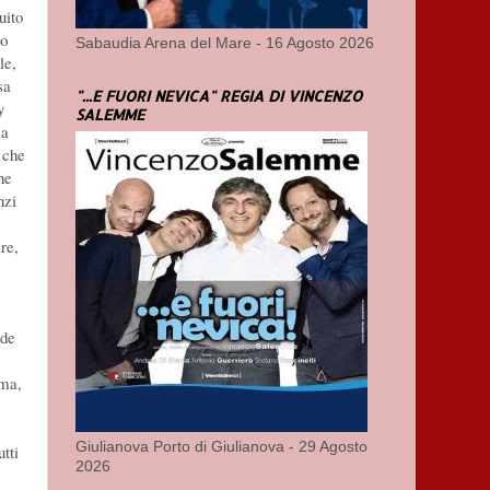
uito
no
Sabaudia Arena del Mare - 16 Agosto 2026
le,
sa
"...E FUORI NEVICA" REGIA DI VINCENZO
y
SALEMME
la
 che
he
nzi
re,
nde
 ma,
Giulianova Porto di Giulianova - 29 Agosto
tti
2026