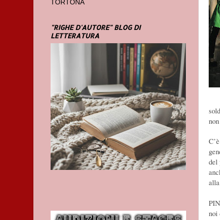
TORTONA
"RIGHE D'AUTORE" BLOG DI
LETTERATURA
sol
non
C’è
gen
del
anc
alla
PIN
noi 