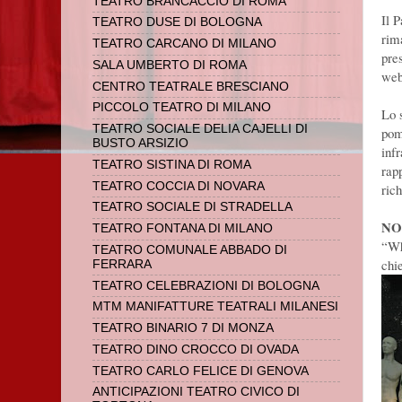
TEATRO BRANCACCIO DI ROMA
Il 
TEATRO DUSE DI BOLOGNA
rim
TEATRO CARCANO DI MILANO
pre
SALA UMBERTO DI ROMA
web
CENTRO TEATRALE BRESCIANO
PICCOLO TEATRO DI MILANO
Lo 
TEATRO SOCIALE DELIA CAJELLI DI
pom
BUSTO ARSIZIO
inf
TEATRO SISTINA DI ROMA
rap
TEATRO COCCIA DI NOVARA
rich
TEATRO SOCIALE DI STRADELLA
NO
TEATRO FONTANA DI MILANO
“Wh
TEATRO COMUNALE ABBADO DI
chi
FERRARA
TEATRO CELEBRAZIONI DI BOLOGNA
MTM MANIFATTURE TEATRALI MILANESI
TEATRO BINARIO 7 DI MONZA
TEATRO DINO CROCCO DI OVADA
TEATRO CARLO FELICE DI GENOVA
ANTICIPAZIONI TEATRO CIVICO DI