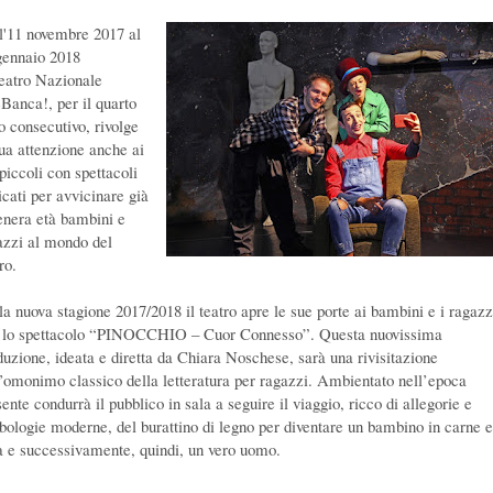
l'11 novembre 2017 al
gennaio 2018
Teatro Nazionale
Banca!, per il quarto
o consecutivo, rivolge
sua attenzione anche ai
piccoli con spettacoli
icati per avvicinare già
tenera età bambini e
azzi al mondo del
ro.
la nuova stagione 2017/2018 il teatro apre le sue porte ai bambini e i ragazz
 lo spettacolo “PINOCCHIO – Cuor Connesso”. Questa nuovissima
duzione, ideata e diretta da Chiara Noschese, sarà una rivisitazione
l’omonimo classico della letteratura per ragazzi. Ambientato nell’epoca
ente condurrà il pubblico in sala a seguire il viaggio, ricco di allegorie e
bologie moderne, del burattino di legno per diventare un bambino in carne 
a e successivamente, quindi, un vero uomo.