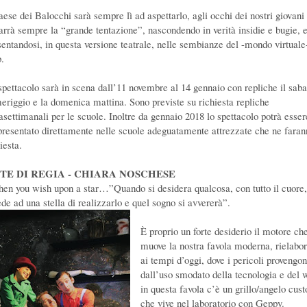
Paese dei Balocchi sarà sempre lì ad aspettarlo, agli occhi dei nostri giovani
arrà sempre la “grande tentazione”, nascondendo in verità insidie e bugie, 
sentandosi, in questa versione teatrale, nelle sembianze del -mondo virtuale-
.
spettacolo sarà in scena dall’11 novembre al 14 gennaio con repliche il saba
eriggio e la domenica mattina. Sono previste su richiesta repliche
rasettimanali per le scuole. Inoltre da gennaio 2018 lo spettacolo potrà esser
presentato direttamente nelle scuole adeguatamente attrezzate che ne faran
iesta.
TE DI REGIA - CHIARA NOSCHESE
en you wish upon a star…”Quando si desidera qualcosa, con tutto il cuore,
ede ad una stella di realizzarlo e quel sogno si avvererà”.
È proprio un forte desiderio il motore ch
muove la nostra favola moderna, rielabor
ai tempi d’oggi, dove i pericoli provengo
dall’uso smodato della tecnologia e del 
in questa favola c’è un grillo/angelo cus
che vive nel laboratorio con Geppy.