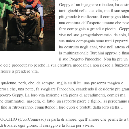
Geppy e’ un ingegnere robotico, ha costr
tanti giochi nella sua vita, ma il suo sog
più grande è realizzare il compagno idea
una creatura dall’aspetto umano che pos
fare compagnia a grandi e piccini. Gepp
vive nel suo garage/laboratorio, da solo, 
sua unica compagnia sono tutti i pupazzi
ha costruito negli anni, vive nell’attesa c
la multinazionale Turchini approvi e fina
il suo Progetto Pinocchio. Non ha più un
do ed è preoccupato perché la sua creatura meccanica non riesce a funziona
 riesce a prendere vita.
 qualcuno, però, che, da sempre, veglia su di lui, una presenza magica e
erosa che, una notte, fa svegliare Pinocchio, esaudendo il desiderio più gra
 povero Geppy. La loro vita insieme sarà piena di accadimenti, comici ma
he drammatici, nascerà, di fatto, un rapporto padre e figlio…si perderanno
 fine si ritroveranno, connettendo i loro cuori e protetti dalla loro stella…
OCCHIO (CuorConnesso) ci parla di amore, quell’amore che permette a tu
di trovare, ogni giorno, il coraggio e la forza per vivere.