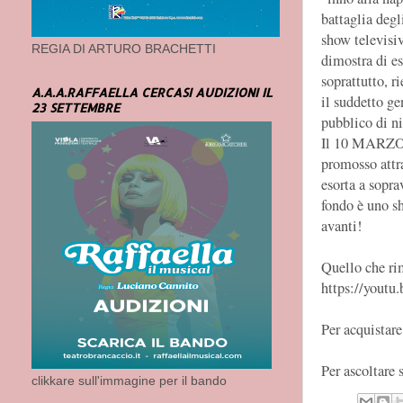
battaglia degl
show televisi
REGIA DI ARTURO BRACHETTI
dimostra di es
soprattutto, r
A.A.A.RAFFAELLA CERCASI AUDIZIONI IL
il suddetto ge
23 SETTEMBRE
pubblico di ni
Il 10 MARZO
promosso attr
esorta a sopra
fondo è uno s
avanti!
Quello che rim
https://yout
Per acquistare
Per ascoltare 
clikkare sull'immagine per il bando