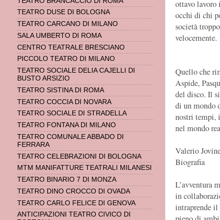
TEATRO BRANCACCIO DI ROMA
ottavo lavoro 
TEATRO DUSE DI BOLOGNA
occhi di chi po
TEATRO CARCANO DI MILANO
società tropp
SALA UMBERTO DI ROMA
velocemente.
CENTRO TEATRALE BRESCIANO
PICCOLO TEATRO DI MILANO
Quello che ri
TEATRO SOCIALE DELIA CAJELLI DI
BUSTO ARSIZIO
Aspide, Pasqu
TEATRO SISTINA DI ROMA
del disco. Il 
TEATRO COCCIA DI NOVARA
di un mondo di
TEATRO SOCIALE DI STRADELLA
nostri tempi, 
TEATRO FONTANA DI MILANO
nel mondo rea
TEATRO COMUNALE ABBADO DI
FERRARA
Valerio Jovin
TEATRO CELEBRAZIONI DI BOLOGNA
Biografia
MTM MANIFATTURE TEATRALI MILANESI
TEATRO BINARIO 7 DI MONZA
L’avventura mu
TEATRO DINO CROCCO DI OVADA
in collaboraz
TEATRO CARLO FELICE DI GENOVA
intraprende i
ANTICIPAZIONI TEATRO CIVICO DI
pieno di ambiz