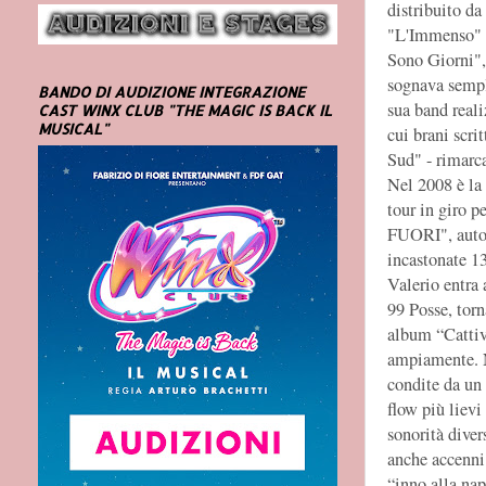
distribuito d
"L'Immenso" e
Sono Giorni", 
sognava sempl
BANDO DI AUDIZIONE INTEGRAZIONE
sua band real
CAST WINX CLUB "THE MAGIC IS BACK IL
MUSICAL"
cui brani scri
Sud" - rimarc
Nel 2008 è la
tour in giro 
FUORI", autop
incastonate 1
Valerio entra 
99 Posse, torn
album “Cattiv
ampiamente. N
condite da un 
flow più lievi
sonorità divers
anche accenni
“inno alla nap