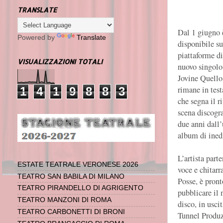
TRANSLATE
Dal 1 giugno 
Powered by
Translate
disponibile su
piattaforme dig
VISUALIZZAZIONI TOTALI
nuovo singolo
Jovine Quello
rimane in test
1
4
1
9
8
8
3
che segna il r
scena discogr
due anni dall
album di inedi
L’artista part
ESTATE TEATRALE VERONESE 2026
voce e chitarr
TEATRO SAN BABILA DI MILANO
Posse, è pront
TEATRO PIRANDELLO DI AGRIGENTO
pubblicare il
TEATRO MANZONI DI ROMA
disco, in usci
TEATRO CARBONETTI DI BRONI
Tunnel Produzi