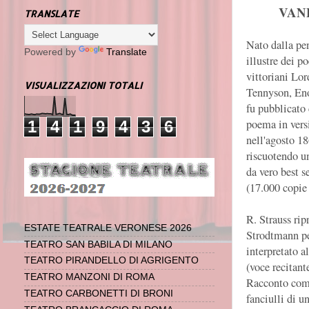
VAN
TRANSLATE
Nato dalla pe
Powered by
Translate
illustre dei po
vittoriani Lor
VISUALIZZAZIONI TOTALI
Tennyson, En
fu pubblicato
poema in vers
1
4
1
9
4
3
6
nell'agosto 1
riscuotendo u
da vero best se
(17.000 copie 
R. Strauss rip
ESTATE TEATRALE VERONESE 2026
Strodtmann pe
TEATRO SAN BABILA DI MILANO
interpretato a
TEATRO PIRANDELLO DI AGRIGENTO
(voce recitant
TEATRO MANZONI DI ROMA
Racconto comm
TEATRO CARBONETTI DI BRONI
fanciulli di u