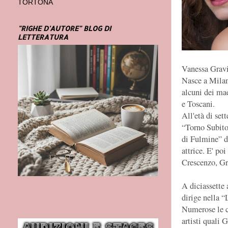
TORTONA
"RIGHE D'AUTORE" BLOG DI
LETTERATURA
Vanessa Grav
Nasce a Milan
alcuni dei mae
e Toscani.
All'età di set
“Torno Subito
di Fulmine” d
attrice. E' poi
Crescenzo, Gre
A diciassette 
dirige nella 
Numerose le co
artisti quali