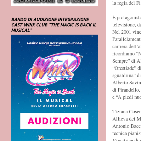
la regia del F
È protagonista
BANDO DI AUDIZIONE INTEGRAZIONE
televisione, d
CAST WINX CLUB "THE MAGIC IS BACK IL
MUSICAL"
Nel 2001 vinc
Parallelamente
carriera dell’a
ricordiamo “N
Sempre” di Alb
“Orestiade” d
sgualdrina” d
Alberto Savini
di Pirandello
e “A piedi nu
Tiziana Cosen
Allieva dei M
Antonio Bacche
tecnica piani
Vincitrice di 