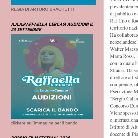
prevalentemen
REGIA DI ARTURO BRACHETTI
di pubblico e 
Rai Uno e Rad
A.A.A.RAFFAELLA CERCASI AUDIZIONI IL
territorio naz
23 SETTEMBRE
Ha collaborato
neozelandese 
Walter Maesto
Marta Rossi, i
con la quale 
Strauss. Da se
direttore arti
comprende, olt
Esecuzione Mu
“Sergio Cafaro
Concorso Euro
Viene spesso i
e internaziona
clikkare sull'immagine per il bando
Istituto di A
docente di Pi
BOBBIO FILM FESTIVAL 2026