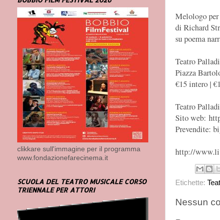
Melologo per 
di Richard St
su poema narr
Teatro Pallad
Piazza Barto
€15 intero | €
Teatro Pallad
Sito web: htt
Prevendite: b
clikkare sull'immagine per il programma
http://www.li
www.fondazionefarecinema.it
SCUOLA DEL TEATRO MUSICALE CORSO
Etichette:
Tea
TRIENNALE PER ATTORI
Nessun c