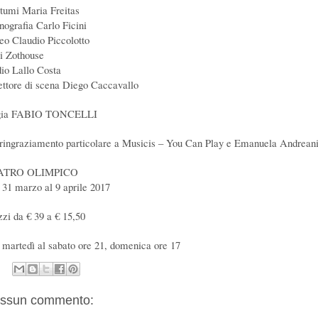
tumi Maria Freitas
nografia Carlo Ficini
eo Claudio Piccolotto
i Zothouse
io Lallo Costa
ettore di scena Diego Caccavallo
gia FABIO TONCELLI
ringraziamento particolare a Musicis – You Can Play e Emanuela Andrean
ATRO OLIMPICO
 31 marzo al 9 aprile 2017
zzi da €
39 a
€ 15,50
 martedì al sabato ore 21, domenica ore 17
ssun commento: