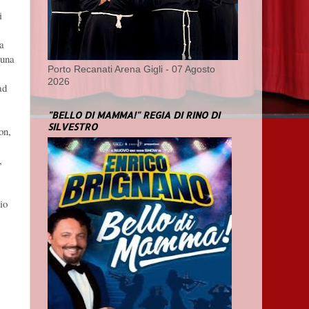
i
na
 una
Porto Recanati Arena Gigli - 07 Agosto
2026
ad
"BELLO DI MAMMA!" REGIA DI RINO DI
SILVESTRO
on,
,
io