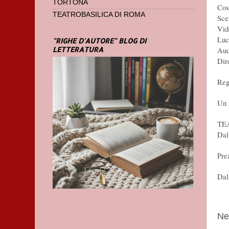
TORTONA
Cos
TEATROBASILICA DI ROMA
Sce
Vid
Luc
"RIGHE D'AUTORE" BLOG DI
LETTERATURA
Aud
Dir
Re
Un 
TE
Dal
Pre
Dal
Ne