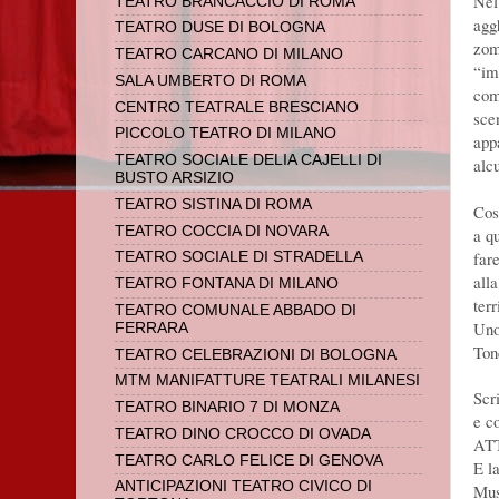
Nel
TEATRO BRANCACCIO DI ROMA
agg
TEATRO DUSE DI BOLOGNA
zom
TEATRO CARCANO DI MILANO
“im
SALA UMBERTO DI ROMA
com
CENTRO TEATRALE BRESCIANO
scen
PICCOLO TEATRO DI MILANO
app
TEATRO SOCIALE DELIA CAJELLI DI
alc
BUSTO ARSIZIO
TEATRO SISTINA DI ROMA
Cos
TEATRO COCCIA DI NOVARA
a qu
far
TEATRO SOCIALE DI STRADELLA
all
TEATRO FONTANA DI MILANO
ter
TEATRO COMUNALE ABBADO DI
Uno
FERRARA
Ton
TEATRO CELEBRAZIONI DI BOLOGNA
MTM MANIFATTURE TEATRALI MILANESI
Scr
TEATRO BINARIO 7 DI MONZA
e c
TEATRO DINO CROCCO DI OVADA
ATT
TEATRO CARLO FELICE DI GENOVA
E l
ANTICIPAZIONI TEATRO CIVICO DI
Mus