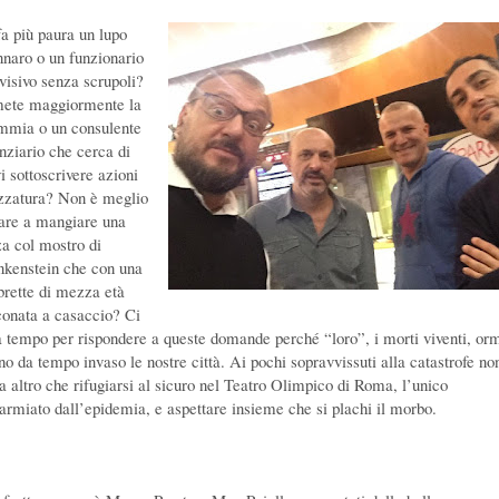
fa più paura un lupo
naro o un funzionario
evisivo senza scrupoli?
ete maggiormente la
mia o un consulente
anziario che cerca di
i sottoscrivere azioni
zzatura? Non è meglio
are a mangiare una
za col mostro di
nkenstein che con una
brette di mezza età
iconata a casaccio? Ci
à tempo per rispondere a queste domande perché “loro”, i morti viventi, or
no da tempo invaso le nostre città. Ai pochi sopravvissuti alla catastrofe no
ta altro che rifugiarsi al sicuro nel Teatro Olimpico di Roma, l’unico
parmiato dall’epidemia, e aspettare insieme che si plachi il morbo.