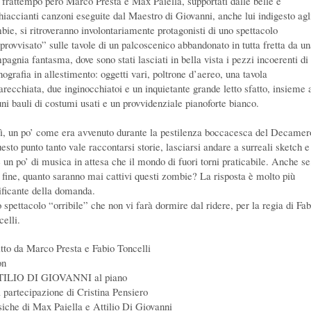
 frattempo però Marco Presta e Max Paiella, supportati dalle belle e
hiaccianti canzoni eseguite dal Maestro di Giovanni, anche lui indigesto agl
bie, si ritroveranno involontariamente protagonisti di uno spettacolo
provvisato” sulle tavole di un palcoscenico abbandonato in tutta fretta da u
pagnia fantasma, dove sono stati lasciati in bella vista i pezzi incoerenti di
ografia in allestimento: oggetti vari, poltrone d’aereo, una tavola
arecchiata, due inginocchiatoi e un inquietante grande letto sfatto, insieme 
uni bauli di costumi usati e un provvidenziale pianoforte bianco.
ì, un po’ come era avvenuto durante la pestilenza boccacesca del Decamer
esto punto tanto vale raccontarsi storie, lasciarsi andare a surreali sketch e
e un po’ di musica in attesa che il mondo di fuori torni praticabile. Anche se
a fine, quanto saranno mai cattivi questi zombie? La risposta è molto più
rificante della domanda.
 spettacolo “orribile” che non vi farà dormire dal ridere, per la regia di Fab
celli.
itto da Marco Presta e Fabio Toncelli
on
ILIO DI GIOVANNI al piano
a partecipazione di Cristina Pensiero
iche di Max Paiella e Attilio Di Giovanni