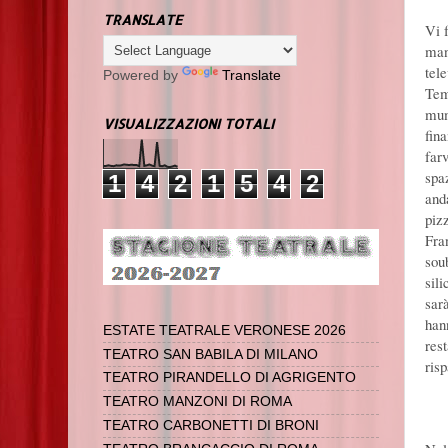
TRANSLATE
Vi 
man
tel
Powered by
Translate
Tem
mum
VISUALIZZAZIONI TOTALI
fin
farv
spa
1
4
2
1
5
4
2
and
piz
Fra
sou
sil
sar
han
ESTATE TEATRALE VERONESE 2026
res
TEATRO SAN BABILA DI MILANO
ris
TEATRO PIRANDELLO DI AGRIGENTO
TEATRO MANZONI DI ROMA
TEATRO CARBONETTI DI BRONI