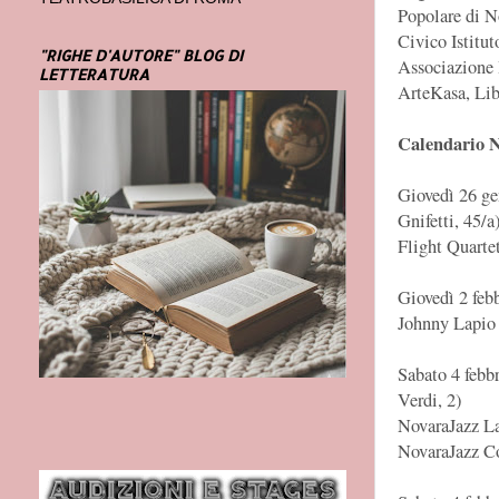
Popolare di N
Civico Istitut
"RIGHE D'AUTORE" BLOG DI
Associazione 
LETTERATURA
ArteKasa, Lib
Calendario N
Giovedì 26 ge
Gnifetti, 45/a
Flight Quarte
Giovedì 2 feb
Johnny Lapio 
Sabato 4 febbr
Verdi, 2)
NovaraJazz L
NovaraJazz Co