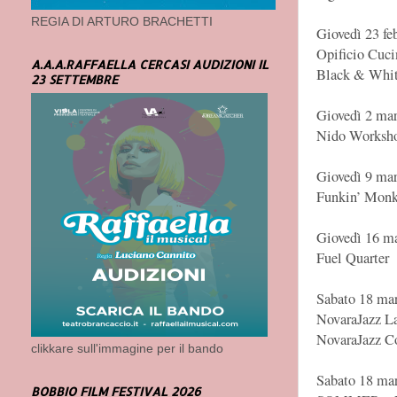
REGIA DI ARTURO BRACHETTI
Giovedì 23 fe
Opificio Cuci
A.A.A.RAFFAELLA CERCASI AUDIZIONI IL
Black & Whit
23 SETTEMBRE
Giovedì 2 mar
Nido Worksh
Giovedì 9 mar
Funkin’ Mon
Giovedì 16 ma
Fuel Quarter
Sabato 18 mar
NovaraJazz L
NovaraJazz Co
clikkare sull'immagine per il bando
Sabato 18 mar
BOBBIO FILM FESTIVAL 2026