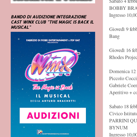
Sabato 4 febbr
BOBBY BRA
Ingresso 10,0
BANDO DI AUDIZIONE INTEGRAZIONE
CAST WINX CLUB "THE MAGIC IS BACK IL
MUSICAL"
Giovedì 9 feb
Bang
Giovedì 16 fe
Rhodes Projec
Domenica 12 f
Piccolo Coccia
Gabriele Coen
Aperitivo + c
Sabato 18 feb
Civico Istitu
PARRINI Q
BYNUM
Ingresso 10,0