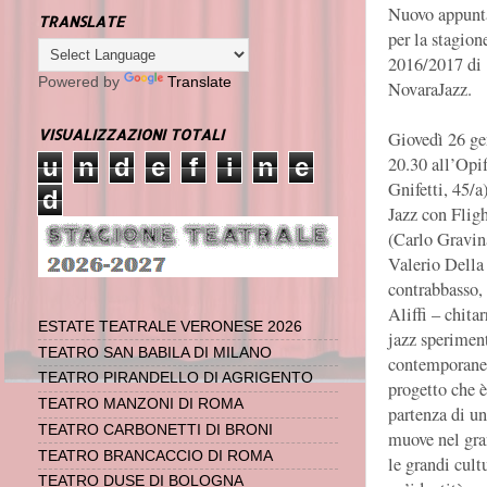
Nuovo appun
TRANSLATE
per la stagion
2016/2017 di
Powered by
Translate
NovaraJazz.
VISUALIZZAZIONI TOTALI
Giovedì 26 ge
u
n
d
e
f
i
n
e
20.30 all’Opif
Gnifetti, 45/a
d
Jazz con Flig
(Carlo Gravin
Valerio Della
contrabbasso,
Aliffi – chita
ESTATE TEATRALE VERONESE 2026
jazz speriment
TEATRO SAN BABILA DI MILANO
contemporanea
TEATRO PIRANDELLO DI AGRIGENTO
progetto che è
TEATRO MANZONI DI ROMA
partenza di un
TEATRO CARBONETTI DI BRONI
muove nel gran
TEATRO BRANCACCIO DI ROMA
le grandi cult
TEATRO DUSE DI BOLOGNA