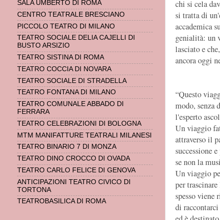
chi si cela da
SALA UMBERTO DI ROMA
si tratta di un
CENTRO TEATRALE BRESCIANO
accademica su
PICCOLO TEATRO DI MILANO
genialità: un 
TEATRO SOCIALE DELIA CAJELLI DI
BUSTO ARSIZIO
lasciato e che
TEATRO SISTINA DI ROMA
ancora oggi n
TEATRO COCCIA DI NOVARA
TEATRO SOCIALE DI STRADELLA
TEATRO FONTANA DI MILANO
“Questo viaggi
modo, senza di
TEATRO COMUNALE ABBADO DI
FERRARA
l'esperto ascol
TEATRO CELEBRAZIONI DI BOLOGNA
Un viaggio fat
MTM MANIFATTURE TEATRALI MILANESI
attraverso il 
TEATRO BINARIO 7 DI MONZA
successione e 
TEATRO DINO CROCCO DI OVADA
se non la musi
TEATRO CARLO FELICE DI GENOVA
Un viaggio per
ANTICIPAZIONI TEATRO CIVICO DI
per trascinare
TORTONA
spesso viene r
TEATROBASILICA DI ROMA
di raccontarc
ed è destinato