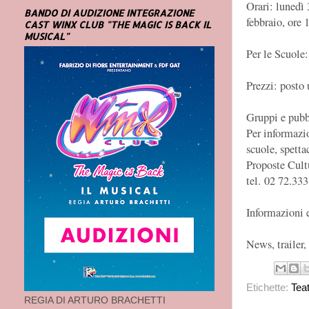
Orari: lunedì 
BANDO DI AUDIZIONE INTEGRAZIONE
febbraio, ore 
CAST WINX CLUB "THE MAGIC IS BACK IL
MUSICAL"
Per le Scuole:
Prezzi: posto 
Gruppi e pubb
Per informazio
scuole, spetta
Proposte Cultu
tel. 02 72.33
Informazioni 
News, trailer,
Etichette:
Tea
REGIA DI ARTURO BRACHETTI