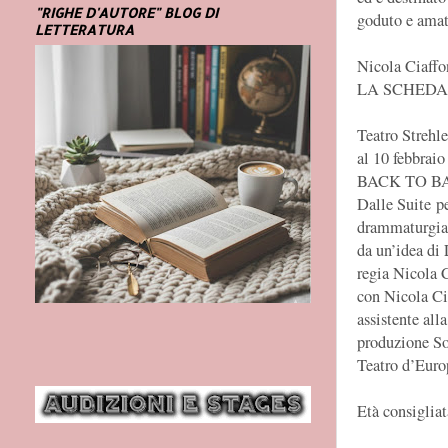
"RIGHE D'AUTORE" BLOG DI
goduto e amato
LETTERATURA
Nicola Ciaffo
LA SCHEDA
Teatro Strehl
al 10 febbrai
BACK TO B
Dalle Suite pe
drammaturgia
da un’idea di 
regia Nicola 
con Nicola Ci
assistente al
produzione So
Teatro d’Euro
Età consigliat