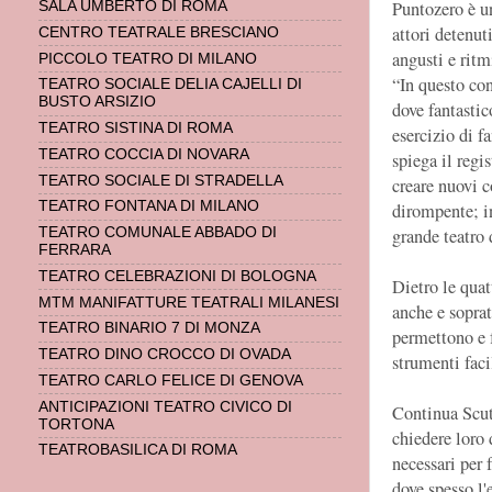
Puntozero è u
SALA UMBERTO DI ROMA
attori detenut
CENTRO TEATRALE BRESCIANO
angusti e ritmi
PICCOLO TEATRO DI MILANO
“In questo con
TEATRO SOCIALE DELIA CAJELLI DI
BUSTO ARSIZIO
dove fantastic
TEATRO SISTINA DI ROMA
esercizio di f
TEATRO COCCIA DI NOVARA
spiega il regi
TEATRO SOCIALE DI STRADELLA
creare nuovi c
TEATRO FONTANA DI MILANO
dirompente; in
grande teatro 
TEATRO COMUNALE ABBADO DI
FERRARA
TEATRO CELEBRAZIONI DI BOLOGNA
Dietro le qua
MTM MANIFATTURE TEATRALI MILANESI
anche e soprat
TEATRO BINARIO 7 DI MONZA
permettono e f
TEATRO DINO CROCCO DI OVADA
strumenti facil
TEATRO CARLO FELICE DI GENOVA
ANTICIPAZIONI TEATRO CIVICO DI
Continua Scut
TORTONA
chiedere loro d
TEATROBASILICA DI ROMA
necessari per 
dove spesso l'