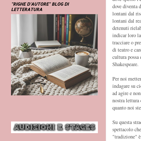
"RIGHE D'AUTORE" BLOG DI
dove diventa di
LETTERATURA
lontani dal ri
lontani dal re
detenuti riela
indicar loro l
tracciare o pr
di teatro e c
cultura possa
Shakespeare.
Per noi mette
indagare su c
ad agire e non
nostra lettur
quanto noi ste
Su questa str
spettacolo che
"tradizione" è