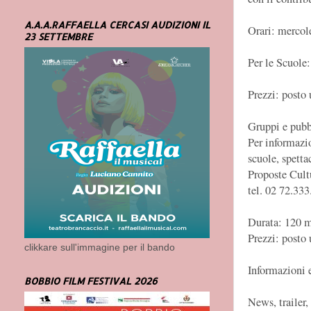
A.A.A.RAFFAELLA CERCASI AUDIZIONI IL
Orari: mercol
23 SETTEMBRE
Per le Scuole:
Prezzi: posto 
Gruppi e pubb
Per informazio
scuole, spetta
Proposte Cultu
tel. 02 72.33
Durata: 120 m
Prezzi: posto
clikkare sull'immagine per il bando
Informazioni 
BOBBIO FILM FESTIVAL 2026
News, trailer,