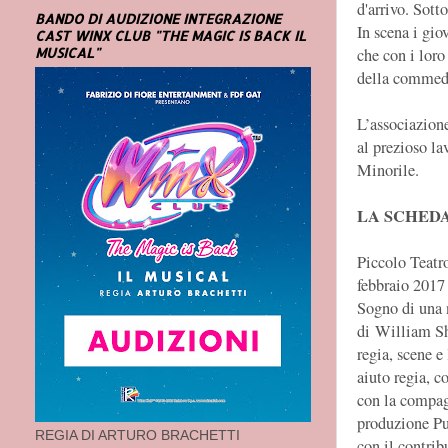
d'arrivo. Sott
BANDO DI AUDIZIONE INTEGRAZIONE
In scena i gio
CAST WINX CLUB "THE MAGIC IS BACK IL
MUSICAL"
che con i loro
della commed
L’associazion
al prezioso l
Minorile.
LA SCHED
Piccolo Teatr
febbraio 2017
Sogno di una 
di William S
regia, scene e
aiuto regia, 
con la compag
produzione Pu
REGIA DI ARTURO BRACHETTI
con il contri