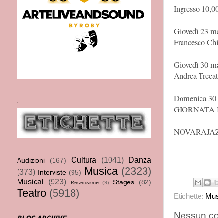
Ingresso 10,0
Giovedì 23 ma
Francesco Chi
Giovedì 30 ma
Andrea Trecat
Domenica 30 a
.
GIORNATA 
NOVARAJAZ
Cultura
(1041)
Danza
Audizioni
(167)
Musica
(2323)
(373)
Interviste
(95)
Musical
(923)
Stages
(82)
Recensione
(9)
Teatro
(5918)
Etichette:
Mus
Nessun c
BLOG ARCHIVE