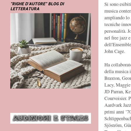
Si sono esibit
"RIGHE D'AUTORE" BLOG DI
LETTERATURA
musica contem
ampliando lo s
tecniche inno
personalità. J
nel free jazz 
dell'Ensemble
John Cage.
Ha collaborato
della musica 
Braxton, Geor
Lacy, Maggie 
JD Parran, Ke
Courvoisier. P
Aardvark Jazz
primi anni ’70
Schlippenbach
Sjöström, Gü