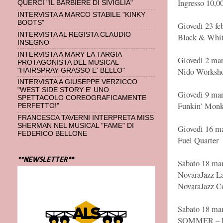
Ingresso 10,0
QUERCI "IL BARBIERE DI SIVIGLIA"
INTERVISTA A MARCO STABILE "KINKY
BOOTS"
Giovedì 23 fe
INTERVISTA AL REGISTA CLAUDIO
Black & Whit
INSEGNO
INTERVISTA A MARY LA TARGIA
Giovedì 2 mar
PROTAGONISTA DEL MUSICAL
Nido Worksh
"HAIRSPRAY GRASSO E' BELLO"
INTERVISTA A GIUSEPPE VERZICCO
"WEST SIDE STORY E' UNO
Giovedì 9 mar
SPETTACOLO COREOGRAFICAMENTE
Funkin’ Mon
PERFETTO!"
FRANCESCA TAVERNI INTERPRETA MISS
SHERMAN NEL MUSICAL "FAME" DI
Giovedì 16 ma
FEDERICO BELLONE
Fuel Quarter
**NEWSLETTER**
Sabato 18 mar
NovaraJazz L
NovaraJazz Co
Sabato 18 mar
SOMMER – 