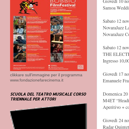
Giovedì 10 no
Samoa Weddi
Sabato 12 nov
NovaraJazz L
NovaraJazz C
Sabato 12 nov
THE ELECT
Ingresso 10,00
Giovedì 17 no
clikkare sull'immagine per il programma
Emanuele Fra
www.fondazionefarecinema.it
Domenica 20 n
SCUOLA DEL TEATRO MUSICALE CORSO
TRIENNALE PER ATTORI
M4ET “Headi
Aperitivo + c
Giovedì 24 no
Radar Quinte