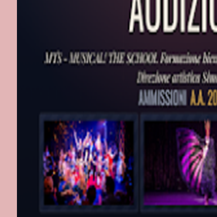
Trio Quarter
Sabato 14 gen
Two of mind 
Ingresso liber
Domenica 15 g
Looking Up Pr
Aperitivo + c
Giovedì 19 ge
Abc Trio
Giovedì 26 ge
Flight Quarte
Giovedì 2 feb
Johnny Lapio 
Sabato 4 febb