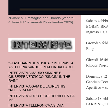
NovaraJazz L
NovaraJazz Co
clikkare sull'immagine per il bando (venerdì
Sabato 4 febbr
4, lunedì 14 e venerdì 25 settembre 2026)
BOBBY BRA
Ingresso 10,0
.
Giovedì 9 feb
Bang
Giovedì 16 fe
"FLASHDANCE IL MUSICAL" INTERVISTA
Rhodes Projec
A VITTORIA SARDO E MATTIA BALDACCI
INTERVISTA A MAURO SIMONE E
Domenica 12 f
GIUSEPPE VERZICCO "SINGIN' IN THE
RAIN"
Gabriele Coen
Aperitivo + c
INTERVISTA A GAIA DE LAURENTIIS
"ALLE 5 DA ME"
INTERVISTA A UGO DIGHERO "ALLE 5 DA
Sabato 18 feb
ME"
PARRINI Q
INTERVISTA TELEFONICA A SILVIA