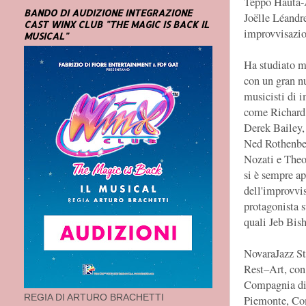
Teppo Hauta-
BANDO DI AUDIZIONE INTEGRAZIONE
Joëlle Léandre
CAST WINX CLUB "THE MAGIC IS BACK IL
improvvisazi
MUSICAL"
Ha studiato mu
con un gran n
musicisti di 
come Richard 
Derek Bailey
Ned Rothenber
Nozati e Theo
si è sempre ap
dell'improvvis
protagonista s
quali Jeb Bis
NovaraJazz St
Rest–Art, con 
Compagnia di
REGIA DI ARTURO BRACHETTI
Piemonte, Com