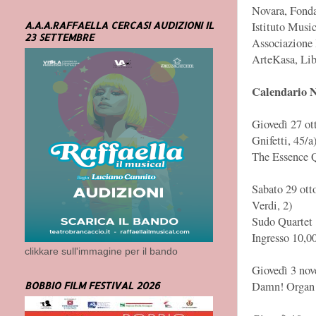
Novara, Fonda
Istituto Music
A.A.A.RAFFAELLA CERCASI AUDIZIONI IL
23 SETTEMBRE
Associazione 
ArteKasa, Lib
Calendario N
Giovedì 27 ot
Gnifetti, 45/a
The Essence Q
Sabato 29 ott
Verdi, 2)
Sudo Quartet
Ingresso 10,0
clikkare sull'immagine per il bando
Giovedì 3 nov
Damn! Organ 
BOBBIO FILM FESTIVAL 2026