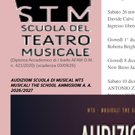
Sabato 26 nov
Davide Calvi 
Ingresso liber
Giovedì 1° di
Roberta Brigh
Giovedì 8 dic
(Diploma Accademico di I livello AFAM D.M.
n. 421/2020) (scadenza 03/09/26)
New Bross Ja
AUDIZIONI SCUOLA DI MUSICAL MTS
Sabato 10 dic
MUSICAL! THE SCHOOL AMMISSIONI A. A.
ANTONIO Z
2026/2027
Ingresso 10,0
Giovedì 15 di
Satoyama Qua
Giovedì 12 ge