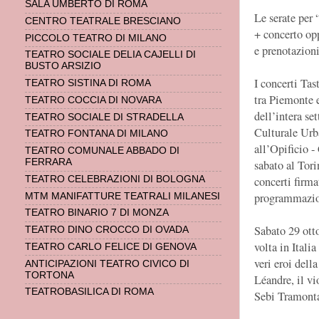
SALA UMBERTO DI ROMA
Le serate per 
CENTRO TEATRALE BRESCIANO
+ concerto opp
PICCOLO TEATRO DI MILANO
e prenotazion
TEATRO SOCIALE DELIA CAJELLI DI
BUSTO ARSIZIO
I concerti Tast
TEATRO SISTINA DI ROMA
tra Piemonte 
TEATRO COCCIA DI NOVARA
dell’intera se
TEATRO SOCIALE DI STRADELLA
Culturale Urb
TEATRO FONTANA DI MILANO
all’Opificio -
TEATRO COMUNALE ABBADO DI
FERRARA
sabato al Tor
concerti firma
TEATRO CELEBRAZIONI DI BOLOGNA
programmazion
MTM MANIFATTURE TEATRALI MILANESI
TEATRO BINARIO 7 DI MONZA
Sabato 29 otto
TEATRO DINO CROCCO DI OVADA
volta in Ital
TEATRO CARLO FELICE DI GENOVA
veri eroi dell
ANTICIPAZIONI TEATRO CIVICO DI
TORTONA
Léandre, il vi
TEATROBASILICA DI ROMA
Sebi Tramonta