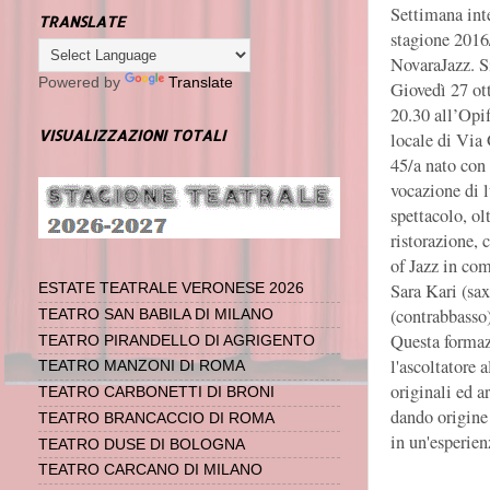
Settimana inte
TRANSLATE
stagione 2016
NovaraJazz. S
Powered by
Translate
Giovedì 27 ott
20.30 all’Opif
VISUALIZZAZIONI TOTALI
locale di Via 
45/a nato con 
vocazione di 
spettacolo, ol
ristorazione, 
of Jazz in co
Sara Kari (sax
ESTATE TEATRALE VERONESE 2026
(contrabbasso)
TEATRO SAN BABILA DI MILANO
Questa formazi
TEATRO PIRANDELLO DI AGRIGENTO
l'ascoltatore 
TEATRO MANZONI DI ROMA
originali ed a
TEATRO CARBONETTI DI BRONI
dando origine
TEATRO BRANCACCIO DI ROMA
in un'esperien
TEATRO DUSE DI BOLOGNA
TEATRO CARCANO DI MILANO