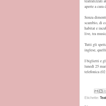
teatralizzati 
aperte a cura 
Senza dimenti
scambio, di con
habitat e incu
live, tra music
Tutti gli spett
inglese, quelli
I biglietti e 
lunedì 25 marz
telefonica (0
Etichette:
Tea