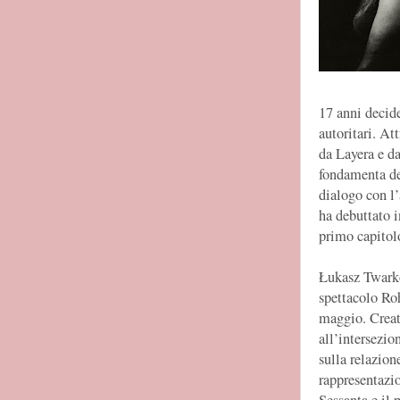
17 anni decide
autoritari. At
da Layera e d
fondamenta del
dialogo con l’
ha debuttato i
primo capitolo
Łukasz Twarkow
spettacolo Roh
maggio. Creat
all’intersezio
sulla relazione
rappresentazio