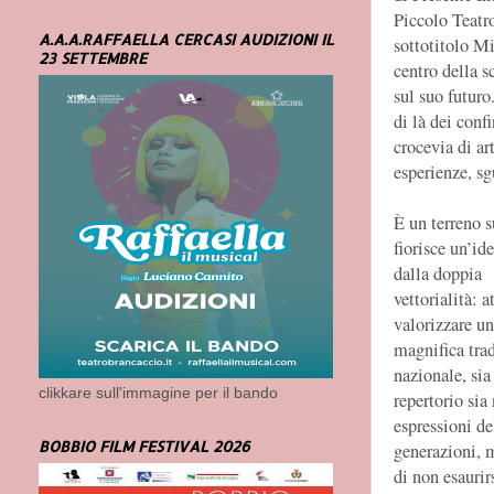
Piccolo Teatr
A.A.A.RAFFAELLA CERCASI AUDIZIONI IL
sottotitolo M
23 SETTEMBRE
centro della s
sul suo futuro
di là dei conf
crocevia di ar
esperienze, sg
È un terreno s
fiorisce un’ide
dalla doppia
vettorialità: a
valorizzare u
magnifica tra
nazionale, sia
clikkare sull'immagine per il bando
repertorio sia 
espressioni de
BOBBIO FILM FESTIVAL 2026
generazioni, 
di non esaurir