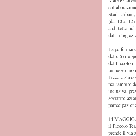
Mare e Corvett
collaborazion
Studi Urbani,
(dal 10 al 12 
architettonich
dall’integrazi
La performance
dello Svilupp
del Piccolo in
un nuovo momen
Piccolo sta co
nell’ambito de
inclusiva, pre
sovratitolazion
partecipazione
14 MAGGIO. 
il Piccolo Te
prende il via 