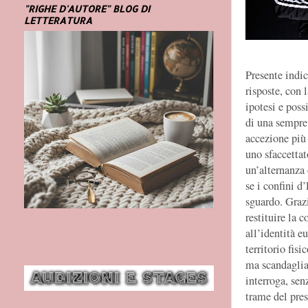
"RIGHE D'AUTORE" BLOG DI
LETTERATURA
Presente indic
risposte, con 
ipotesi e poss
di una sempre 
accezione più 
uno sfaccettat
un’alternanza 
se i confini d
sguardo. Grazie
restituire la 
all’identità e
territorio fis
ma scandaglia
interroga, sen
trame del pres