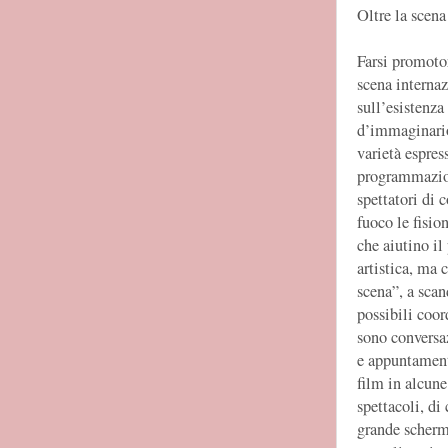
Oltre la scena
Farsi promotor
scena internaz
sull’esistenza
d’immaginario
varietà espres
programmazion
spettatori di 
fuoco le fisio
che aiutino il
artistica, ma 
scena”, a scan
possibili coord
sono conversaz
e appuntamenti
film in alcune
spettacoli, di
grande schermo