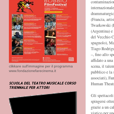
contaminazion
internazionale
drammaturgico
(Francia, arti
Twarkowski (P
(Argentina) e 
del Vecchio C
spagnolo), Ma
Tiago Rodrigue
–, fino allo s
affidato a una
scena, il tale
clikkare sull'immagine per il programma
www.fondazionefarecinema.it
pubblico e la
associati), Fa
SCUOLA DEL TEATRO MUSICALE CORSO
Human Theatr
TRIENNALE PER ATTORI
Gli spettacoli
spingersi oltr
grazie a un ca
viatico per un