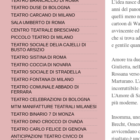
TEATRO BRANCACCIO DI ROMA
L’idea nasce d
TEATRO DUSE DI BOLOGNA
anni del panor
TEATRO CARCANO DI MILANO
quelli meno no
cartoon di Wal
SALA UMBERTO DI ROMA
avvincente ed 
CENTRO TEATRALE BRESCIANO
che si trova a
PICCOLO TEATRO DI MILANO
e gentile quan
TEATRO SOCIALE DELIA CAJELLI DI
BUSTO ARSIZIO
TEATRO SISTINA DI ROMA
Amore tra due
TEATRO COCCIA DI NOVARA
Giulietta, nel
TEATRO SOCIALE DI STRADELLA
Rossana verso
TEATRO FONTANA DI MILANO
Marturano. L’
TEATRO COMUNALE ABBADO DI
incorruttibil
FERRARA
L’Amore di Sal
TEATRO CELEBRAZIONI DI BOLOGNA
più moderne.
MTM MANIFATTURE TEATRALI MILANESI
TEATRO BINARIO 7 DI MONZA
Insomma, uno 
TEATRO DINO CROCCO DI OVADA
Brecht, Omero
TEATRO CARLO FELICE DI GENOVA
avvicendano co
ANTICIPAZIONI TEATRO CIVICO DI
risultato è un