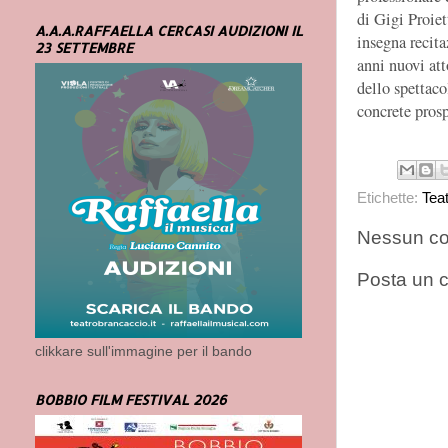
di Gigi Proie
A.A.A.RAFFAELLA CERCASI AUDIZIONI IL
insegna recita
23 SETTEMBRE
anni nuovi att
dello spettaco
concrete prosp
Etichette:
Tea
Nessun c
Posta un
clikkare sull'immagine per il bando
BOBBIO FILM FESTIVAL 2026