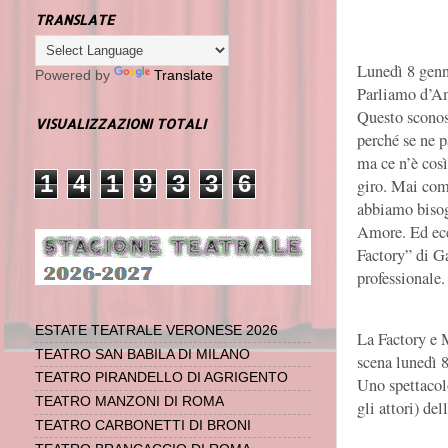
TRANSLATE
Lunedì 8 gen
Powered by
Translate
Parliamo d’A
Questo sconos
VISUALIZZAZIONI TOTALI
perché se ne p
ma ce n’è così
1
4
1
9
3
3
6
giro. Mai com
abbiamo biso
Amore. Ed ecc
Factory” di Ga
professionale.
ESTATE TEATRALE VERONESE 2026
La Factory e 
TEATRO SAN BABILA DI MILANO
scena lunedì 
TEATRO PIRANDELLO DI AGRIGENTO
Uno spettacolo
TEATRO MANZONI DI ROMA
gli attori) de
TEATRO CARBONETTI DI BRONI