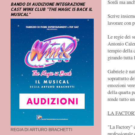
Sordi ma anch
BANDO DI AUDIZIONE INTEGRAZIONE
CAST WINX CLUB "THE MAGIC IS BACK IL
MUSICAL"
Scrive insiem
lavorare con 
Le regie dei 
Antonio Calend
tempio della 
girando tutta l
Gabriele è nat
soprattutto de
emozioni vere 
della quarta p
rende tutto un
LA FACTORY
"La Factory" d
REGIA DI ARTURO BRACHETTI
professionale 