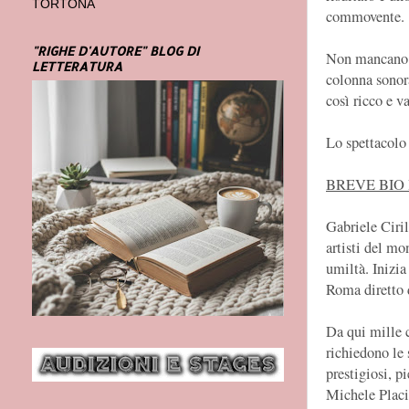
TORTONA
commovente.
"RIGHE D'AUTORE" BLOG DI
Non mancano c
LETTERATURA
colonna sonor
così ricco e v
Lo spettacolo 
BREVE BIO 
Gabriele Ciril
artisti del mo
umiltà. Inizia
Roma diretto d
Da qui mille c
richiedono le 
prestigiosi, p
Michele Placi