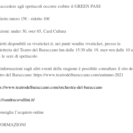
 accedere agli spettacoli occorre esibire il GREEN PASS
ietto intero 15€ - ridotto 10€
uzioni: under 30, over 65, Card Cultura
ietti disponibili su vivaticket.it, nei punti vendita vivaticket, presso la
lietteria del Teatro del Baraccano lun dalle 15:30 alle 19, mer-ven dalle 10 a
 le sere di spettacolo
informazioni sugli altri eventi della stagione è possibile consultare il sito de
tro del Baraccano: https://www.teatrodelbaraccano.com/autunno-2021
ps://www.teatrodelbaraccano.com/orchestra-del-baraccano
://sandracavallini.it/
onsiglia l’acquisto online
FORMAZIONI