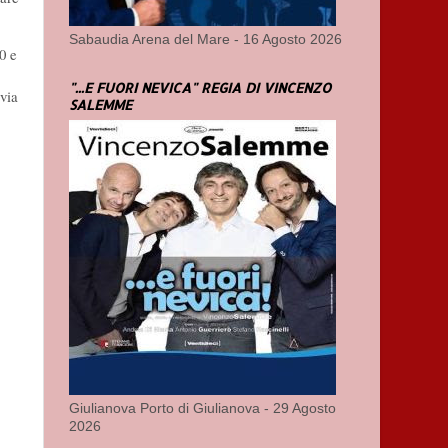
Sabaudia Arena del Mare - 16 Agosto 2026
0 e
"...E FUORI NEVICA" REGIA DI VINCENZO
via
SALEMME
Giulianova Porto di Giulianova - 29 Agosto
2026