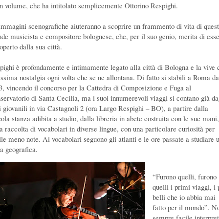
un volume, che ha intitolato semplicemente Ottorino Respighi.
immagini scenografiche aiuteranno a scoprire un frammento di vita di ques
nde musicista e compositore bolognese, che, per il suo genio, merita di ess
operto dalla sua città.
pighi è profondamente e intimamente legato alla città di Bologna e la vive 
issima nostalgia ogni volta che se ne allontana. Di fatto si stabilì a Roma da
3, vincendo il concorso per la Cattedra di Composizione e Fuga al
servatorio di Santa Cecilia, ma i suoi innumerevoli viaggi si contano già da
i giovanili in via Castagnoli 2 (ora Largo Respighi – BO), a partire dalla
ola stanza adibita a studio, dalla libreria in abete costruita con le sue mani,
a raccolta di vocabolari in diverse lingue, con una particolare curiosità per
lle meno note. Ai vocabolari seguono gli atlanti e le ore passate a studiare 
ta geografica.
“Furono quelli, furono
quelli i primi viaggi, i 
belli che io abbia mai
fatto per il mondo”. N
sempre facile interpre