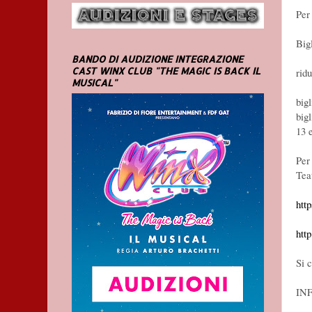
Per
Bigl
BANDO DI AUDIZIONE INTEGRAZIONE
CAST WINX CLUB "THE MAGIC IS BACK IL
rid
MUSICAL"
bigl
big
13 e
Per 
Tea
htt
http
Si c
IN