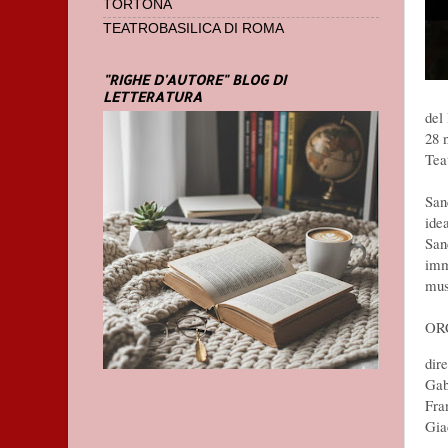
TORTONA
TEATROBASILICA DI ROMA
"RIGHE D'AUTORE" BLOG DI
LETTERATURA
del
28 
Tea
San
ide
San
imm
mus
OR
dir
Gab
Fra
Gia