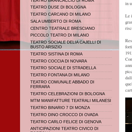
TEATRO BRANCACCIO DI ROMA
in 
TEATRO DUSE DI BOLOGNA
TEATRO CARCANO DI MILANO
Le 
gra
SALA UMBERTO DI ROMA
risc
CENTRO TEATRALE BRESCIANO
PICCOLO TEATRO DI MILANO
Res
TEATRO SOCIALE DELIA CAJELLI DI
fort
BUSTO ARSIZIO
191
TEATRO SISTINA DI ROMA
Con
TEATRO COCCIA DI NOVARA
ann
TEATRO SOCIALE DI STRADELLA
picc
TEATRO FONTANA DI MILANO
dall
TEATRO COMUNALE ABBADO DI
que
FERRARA
car
TEATRO CELEBRAZIONI DI BOLOGNA
MTM MANIFATTURE TEATRALI MILANESI
TEATRO BINARIO 7 DI MONZA
TEATRO DINO CROCCO DI OVADA
TEATRO CARLO FELICE DI GENOVA
ANTICIPAZIONI TEATRO CIVICO DI