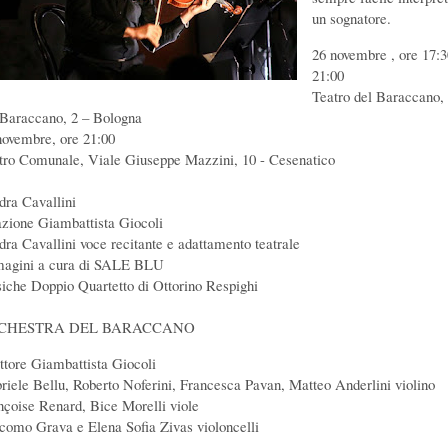
un sognatore.
26 novembre , ore 17:3
21:00
Teatro del Baraccano, 
 Baraccano, 2 – Bologna
novembre, ore 21:00
tro Comunale, Viale Giuseppe Mazzini, 10 - Cesenatico
dra Cavallini
azione Giambattista Giocoli
dra Cavallini voce recitante e adattamento teatrale
agini a cura di SALE BLU
iche Doppio Quartetto di Ottorino Respighi
CHESTRA DEL BARACCANO
ettore Giambattista Giocoli
riele Bellu, Roberto Noferini, Francesca Pavan, Matteo Anderlini violino
nçoise Renard, Bice Morelli viole
como Grava e Elena Sofia Zivas violoncelli