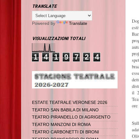
TRANSLATE
Dop
Powered by
Translate
est
Bar
VISUALIZZAZIONI TOTALI
pro
aut
pr
1
4
1
9
7
2
4
spe
br
ess
det
dist
il 
Tea
ESTATE TEATRALE VERONESE 2026
ore
TEATRO SAN BABILA DI MILANO
TEATRO PIRANDELLO DI AGRIGENTO
Sul
TEATRO MANZONI DI ROMA
ada
TEATRO CARBONETTI DI BRONI
Oli