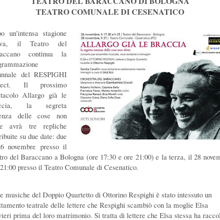
TEATRO DEL BARACCANO DI BOLOGNA
TEATRO COMUNALE DI CESENATICO
o un'intensa stagione
iva, il Teatro del
accano continua la
grammazione
unnale del RESPIGHI
oject. Il prossimo
ttacolo Allargo già le
accia, la segreta
enza delle cose non
te avrà tre repliche
ribuite su due date: due
26 novembre presso il
tro del Baraccano a Bologna (ore 17:30 e ore 21:00) e la terza, il 28 nove
 21:00 presso il Teatro Comunale di Cesenatico.
le musiche del Doppio Quartetto di Ottorino Respighi è stato intessuto un
ttamento teatrale delle lettere che Respighi scambiò con la moglie Elsa
vieri prima del loro matrimonio. Si tratta di lettere che Elsa stessa ha racco