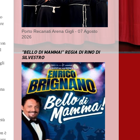
to
ere
Porto Recanati Arena Gigli - 07 Agosto
2026
con
l
"BELLO DI MAMMA!" REGIA DI RINO DI
SILVESTRO
gli
una
più
on è
tare