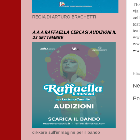
TE
via
cel
REGIA DI ARTURO BRACHETTI
tea
tea
A.A.A.RAFFAELLA CERCASI AUDIZIONI IL
www
23 SETTEMBRE
www
www
Eti
Ne
Po
clikkare sull'immagine per il bando