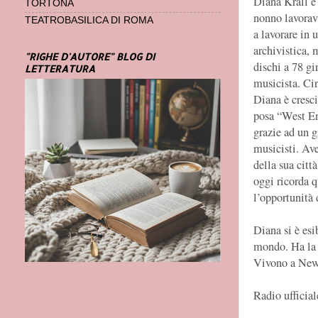
Diana Krall è
TORTONA
nonno lavorava
TEATROBASILICA DI ROMA
a lavorare in 
archivistica, 
"RIGHE D'AUTORE" BLOG DI
dischi a 78 gi
LETTERATURA
musicista. Cir
Diana è cresci
posa “West En
grazie ad un 
musicisti. Av
della sua citt
oggi ricorda q
l’opportunità 
Diana si è esi
mondo. Ha la f
Vivono a New 
Radio ufficia