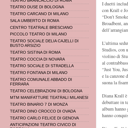
TEATRO BRANCACCIO DI ROMA
I duetti incl
TEATRO DUSE DI BOLOGNA
con Krall e J
TEATRO CARCANO DI MILANO
“Don’t Smoke 
SALA UMBERTO DI ROMA
Broadbent, an
CENTRO TEATRALE BRESCIANO
dell’arrangia
PICCOLO TEATRO DI MILANO
TEATRO SOCIALE DELIA CAJELLI DI
L’ultima sedu
BUSTO ARSIZIO
Studios, con u
TEATRO SISTINA DI ROMA
violino di St
TEATRO COCCIA DI NOVARA
al contrabbass
TEATRO SOCIALE DI STRADELLA
“Just You, Ju
TEATRO FONTANA DI MILANO
e la canzone 
TEATRO COMUNALE ABBADO DI
suona la fisar
FERRARA
TEATRO CELEBRAZIONI DI BOLOGNA
Diana Krall è 
MTM MANIFATTURE TEATRALI MILANESI
debuttare in t
TEATRO BINARIO 7 DI MONZA
album hanno 
TEATRO DINO CROCCO DI OVADA
hanno conquist
TEATRO CARLO FELICE DI GENOVA
ANTICIPAZIONI TEATRO CIVICO DI