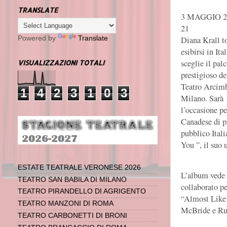
TRANSLATE
3 MAGGIO 2
21
Diana Krall t
Powered by
Translate
esibirsi in Ital
sceglie il pal
VISUALIZZAZIONI TOTALI
prestigioso 
Teatro Arcim
1
4
2
3
1
0
3
Milano. Sarà
l’occasione pe
Canadese di p
pubblico Itali
You ”, il suo
ESTATE TEATRALE VERONESE 2026
L’album vede 
TEATRO SAN BABILA DI MILANO
collaborato p
TEATRO PIRANDELLO DI AGRIGENTO
“Almost Like 
TEATRO MANZONI DI ROMA
McBride e Ru
TEATRO CARBONETTI DI BRONI