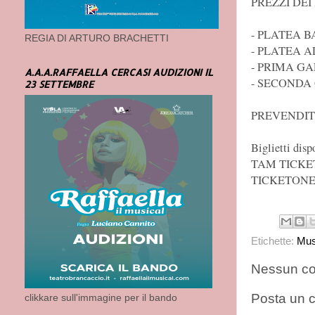
PREZZI DEI
- PLATEA B
REGIA DI ARTURO BRACHETTI
- PLATEA A
- PRIMA GA
A.A.A.RAFFAELLA CERCASI AUDIZIONI IL
- SECONDA 
23 SETTEMBRE
PREVENDIT
Biglietti disp
TAM TICKE
TICKETONE
Etichette:
Mus
Nessun c
Posta un
clikkare sull'immagine per il bando