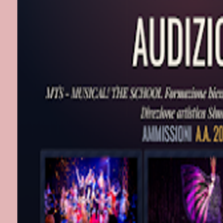
11 novembre 2
21 marzo 2024
BIOGRAFIE
Sergio Maifred
artistico di T
festival. Idea
Curatore, tra 
visioni” (2012
cui i recenti 
conoscitore de
in Italia. È s
2005 al 2014, 
manifesto d’a
Ducale di Gen
Szymborska. L
Croce di Geno
il tuo cuore. 