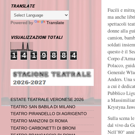
TRANSLATE
Fucili e mitrag
ma anche libri
spettacoli teat
Powered by
Translate
donne alla gu
camion, bamb
VISUALIZZAZIONI TOTALI
soldati insiem
questo è il S
1
4
1
9
8
8
4
Corpo d’Arma
Polacco, guid
Generale Wła
Anders.
Una s
a cui è dedica
Pubblico Ligur
a Massimiliano
ESTATE TEATRALE VERONESE 2026
Krystyna Jawo
TEATRO SAN BABILA DI MILANO
TEATRO PIRANDELLO DI AGRIGENTO
Sulla scena le
TEATRO MANZONI DI ROMA
dal vivo da Ge
TEATRO CARBONETTI DI BRONI
Nell’80° anni