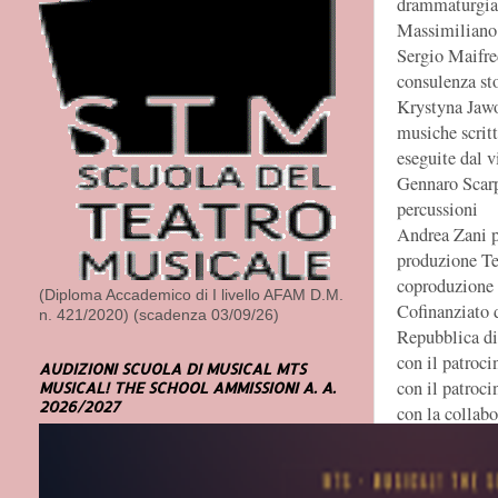
drammaturgia
Massimiliano 
Sergio Maifre
consulenza st
Krystyna Jaw
musiche scritt
eseguite dal v
Gennaro Scar
percussioni
Andrea Zani p
produzione Te
coproduzione 
(Diploma Accademico di I livello AFAM D.M.
Cofinanziato 
n. 421/2020) (scadenza 03/09/26)
Repubblica di
con il patroc
AUDIZIONI SCUOLA DI MUSICAL MTS
con il patroc
MUSICAL! THE SCHOOL AMMISSIONI A. A.
2026/2027
con la collab
27 marzo 2024
nazionale