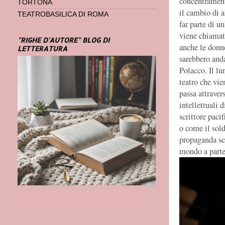
concentrament
TORTONA
il cambio di a
TEATROBASILICA DI ROMA
far parte di u
viene chiamato
"RIGHE D'AUTORE" BLOG DI
anche le donne
LETTERATURA
sarebbero and
Polacco. Il l
teatro che vie
passa attravers
intellettuali 
scrittore paci
o come il sol
propaganda sc
mondo a parte”