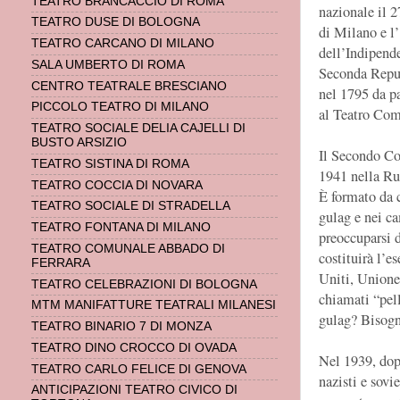
TEATRO BRANCACCIO DI ROMA
nazionale il 
TEATRO DUSE DI BOLOGNA
di Milano e l
TEATRO CARCANO DI MILANO
dell’Indipend
SALA UMBERTO DI ROMA
Seconda Repub
CENTRO TEATRALE BRESCIANO
nel 1795 da pa
PICCOLO TEATRO DI MILANO
al Teatro Comu
TEATRO SOCIALE DELIA CAJELLI DI
BUSTO ARSIZIO
Il Secondo Co
TEATRO SISTINA DI ROMA
1941 nella Rus
TEATRO COCCIA DI NOVARA
È formato da 
TEATRO SOCIALE DI STRADELLA
gulag e nei ca
TEATRO FONTANA DI MILANO
preoccuparsi d
TEATRO COMUNALE ABBADO DI
costituirà l’e
FERRARA
Uniti, Unione
TEATRO CELEBRAZIONI DI BOLOGNA
chiamati “pell
MTM MANIFATTURE TEATRALI MILANESI
gulag? Bisogna
TEATRO BINARIO 7 DI MONZA
TEATRO DINO CROCCO DI OVADA
Nel 1939, dop
TEATRO CARLO FELICE DI GENOVA
nazisti e sovi
ANTICIPAZIONI TEATRO CIVICO DI