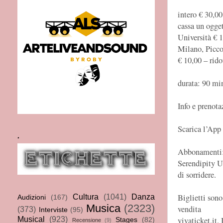
intero € 30,00
cassa un ogge
Università € 
Milano, Picco
€ 10,00 – rid
durata: 90 mi
Info e prenot
Scarica l’App
.
Abbonamenti
Serendipity 
di sorridere.
Cultura
(1041)
Danza
Biglietti sono
Audizioni
(167)
Musica
(2323)
vendita
(373)
Interviste
(95)
Musical
(923)
vivaticket.it. 
Stages
(82)
Recensione
(9)