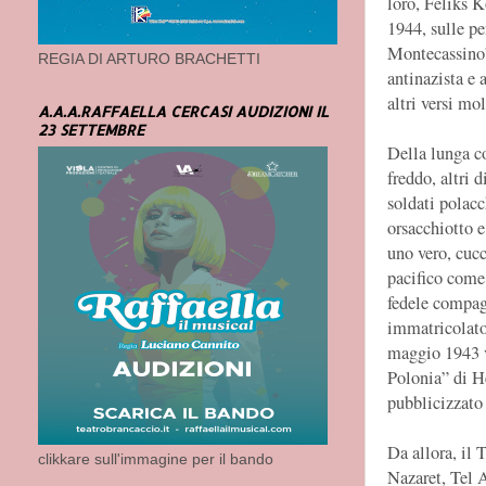
loro, Feliks K
1944, sulle pe
Montecassino”,
REGIA DI ARTURO BRACHETTI
antinazista e 
altri versi mo
A.A.A.RAFFAELLA CERCASI AUDIZIONI IL
23 SETTEMBRE
Della lunga c
freddo, altri d
soldati polacc
orsacchiotto e
uno vero, cucc
pacifico come 
fedele compagn
immatricolato,
maggio 1943 va
Polonia” di He
pubblicizzato 
Da allora, il
clikkare sull'immagine per il bando
Nazaret, Tel A