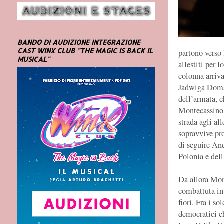
BANDO DI AUDIZIONE INTEGRAZIONE
CAST WINX CLUB "THE MAGIC IS BACK IL
partono verso 
MUSICAL"
allestiti per 
colonna arriva
Jadwiga Domań
dell’armata, 
Montecassino 
strada agli al
sopravvive pr
di seguire And
Polonia e del
Da allora Mont
combattuta in 
fiori. Fra i so
democratici ch