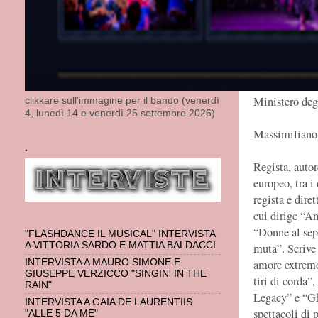
con Maddalena
(2023, in tour
dieci anni dal
polonisti ital
anche con i p
Marinelli. Ne
Ministero deg
clikkare sull'immagine per il bando (venerdì
4, lunedì 14 e venerdì 25 settembre 2026)
Massimiliano 
.
Regista, autor
europeo, tra 
regista e dire
cui dirige “A
“Donne al sep
"FLASHDANCE IL MUSICAL" INTERVISTA
A VITTORIA SARDO E MATTIA BALDACCI
muta”. Scrive
INTERVISTA A MAURO SIMONE E
amore extremo”
GIUSEPPE VERZICCO "SINGIN' IN THE
tiri di corda”
RAIN"
Legacy” e “Ghi
INTERVISTA A GAIA DE LAURENTIIS
spettacoli di 
"ALLE 5 DA ME"