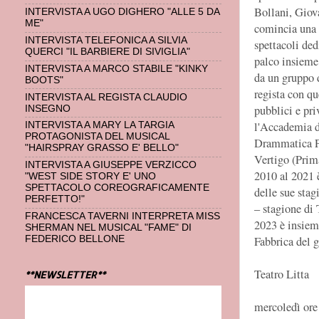
Bollani, Giov
INTERVISTA A UGO DIGHERO "ALLE 5 DA
ME"
comincia una 
INTERVISTA TELEFONICA A SILVIA
spettacoli ded
QUERCI "IL BARBIERE DI SIVIGLIA"
palco insieme
INTERVISTA A MARCO STABILE "KINKY
da un gruppo d
BOOTS"
regista con qu
INTERVISTA AL REGISTA CLAUDIO
pubblici e pri
INSEGNO
l'Accademia d
INTERVISTA A MARY LA TARGIA
PROTAGONISTA DEL MUSICAL
Drammatica Pa
"HAIRSPRAY GRASSO E' BELLO"
Vertigo (Prim
INTERVISTA A GIUSEPPE VERZICCO
2010 al 2021 
"WEST SIDE STORY E' UNO
SPETTACOLO COREOGRAFICAMENTE
delle sue sta
PERFETTO!"
– stagione di
FRANCESCA TAVERNI INTERPRETA MISS
2023 è insieme
SHERMAN NEL MUSICAL "FAME" DI
FEDERICO BELLONE
Fabbrica del 
Teatro Litta
**NEWSLETTER**
mercoledì ore