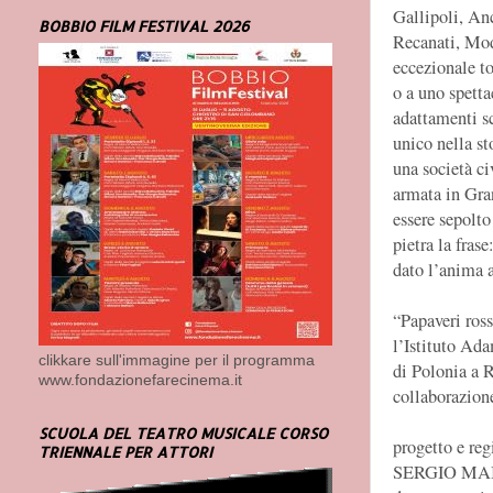
Gallipoli, An
BOBBIO FILM FESTIVAL 2026
Recanati, Mode
eccezionale to
o a uno spetta
adattamenti sc
unico nella st
una società ci
armata in Gra
essere sepolto
pietra la fras
dato l’anima a
“Papaveri ros
l’Istituto Ad
clikkare sull'immagine per il programma
di Polonia a 
www.fondazionefarecinema.it
collaborazion
SCUOLA DEL TEATRO MUSICALE CORSO
progetto e reg
TRIENNALE PER ATTORI
SERGIO MA