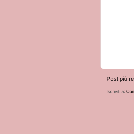
Post più r
Iscriviti a:
Com