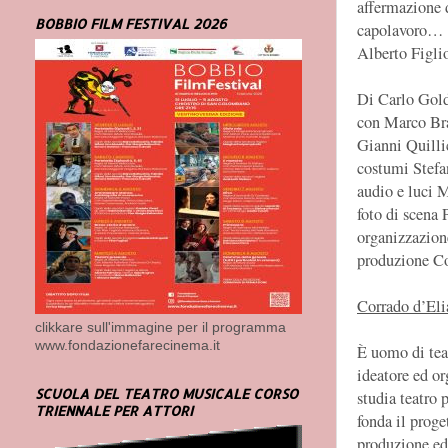
affermazione d
BOBBIO FILM FESTIVAL 2026
capolavoro…
Alberto Figli
Di Carlo Gol
con Marco Bra
Gianni Quilli
costumi Stefa
audio e luci 
foto di scena 
organizzazion
produzione C
Corrado d’Eli
clikkare sull'immagine per il programma
www.fondazionefarecinema.it
È uomo di tea
ideatore ed or
SCUOLA DEL TEATRO MUSICALE CORSO
studia teatro
TRIENNALE PER ATTORI
fonda il proge
produzione ed 