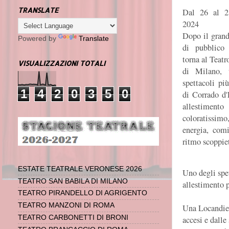
TRANSLATE
Dal 26 al 2
2024
Dopo il grand
Powered by
Translate
di pubblico 
torna al Teat
VISUALIZZAZIONI TOTALI
di Milano, 
spettacoli più
1
4
2
0
3
5
0
di Corrado d'
allestimento
coloratissimo
energia, comi
ritmo scoppie
ESTATE TEATRALE VERONESE 2026
Uno degli spet
TEATRO SAN BABILA DI MILANO
allestimento p
TEATRO PIRANDELLO DI AGRIGENTO
TEATRO MANZONI DI ROMA
Una Locandiera
TEATRO CARBONETTI DI BRONI
accesi e dall