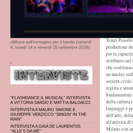
Teatri Possibi
clikkare sull'immagine per il bando (venerdì
produzione de
4, lunedì 14 e venerdì 25 settembre 2026)
per la capacità
attribuito nel
.
che costituisc
un nucleo stab
società civile
regista e atto
fondamentale.
"FLASHDANCE IL MUSICAL" INTERVISTA
della cultura 
A VITTORIA SARDO E MATTIA BALDACCI
linguaggi e pr
INTERVISTA A MAURO SIMONE E
dell'arte, de
GIUSEPPE VERZICCO "SINGIN' IN THE
RAIN"
all'attività di
INTERVISTA A GAIA DE LAURENTIIS
Milano con un'
"ALLE 5 DA ME"