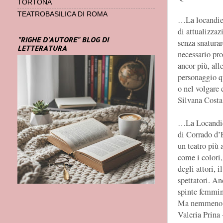
TORTONA
TEATROBASILICA DI ROMA
…La locandiera
di attualizzaz
"RIGHE D'AUTORE" BLOG DI
senza snaturar
LETTERATURA
necessario pr
ancor più, all
personaggio qu
o nel volgare 
Silvana Costa
…La Locandier
di Corrado d’E
un teatro più 
come i colori,
degli attori, 
spettatori. An
spinte femmin
Ma nemmeno 
Valeria Prina