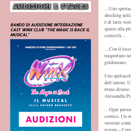
…Uno spettaco
shocking nella
è di latex ves
BANDO DI AUDIZIONE INTEGRAZIONE
spazio alla pl
CAST WINX CLUB "THE MAGIC IS BACK IL
comicità…
MUSICAL"
…Con il tocco 
trasportano ne
goldoniano.
Uno spettacol
dell’autore. U
ritmo diverso
Alessandra P
…Ogni persona
comico. Un or
versione conte
regista – Corr