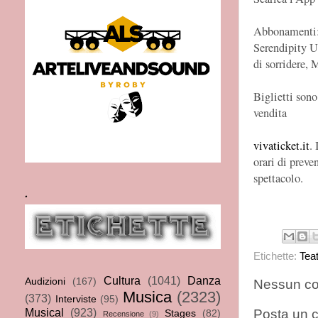
Abbonamenti
Serendipity 
di sorridere,
Biglietti sono
vendita
vivaticket.it
. 
orari di preve
spettacolo.
.
Etichette:
Tea
Cultura
(1041)
Danza
Audizioni
(167)
Nessun c
Musica
(2323)
(373)
Interviste
(95)
Musical
(923)
Posta un
Stages
(82)
Recensione
(9)