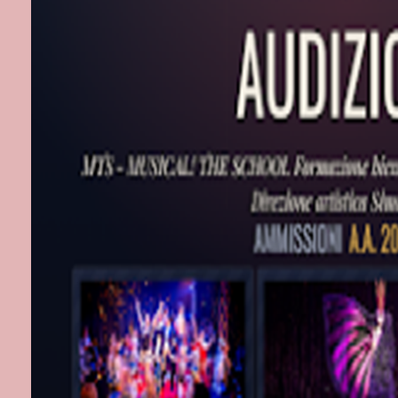
È regista di 
Nelson, Mercu
giardino dei 
Shakespeare. 
Milano. Nel s
per il Teatro.
Pirandello. Ne
figure più com
dal Festival I
la medaglia d
Senato il Pre
la straordinari
sul palcosceni