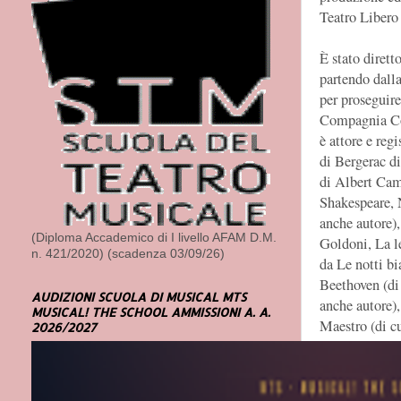
Teatro Libero
È stato diretto
partendo dalla
per proseguire 
Compagnia Cor
è attore e reg
di Bergerac d
di Albert Ca
Shakespeare, 
anche autore)
(Diploma Accademico di I livello AFAM D.M.
Goldoni, La l
n. 421/2020) (scadenza 03/09/26)
da Le notti b
Beethoven (di 
AUDIZIONI SCUOLA DI MUSICAL MTS
anche autore)
MUSICAL! THE SCHOOL AMMISSIONI A. A.
Maestro (di cu
2026/2027
Moby Dick (di 
Dante, Inferno
autore), Io, S