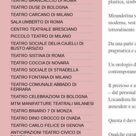
TEATRO BRANCACCIO DI ROMA
plastica, simb
TEATRO DUSE DI BOLOGNA
Mirandolina si
TEATRO CARCANO DI MILANO
moderna, vesti
SALA UMBERTO DI ROMA
letteralmente 
CENTRO TEATRALE BRESCIANO
PICCOLO TEATRO DI MILANO
Da una parte a
TEATRO SOCIALE DELIA CAJELLI DI
BUSTO ARSIZIO
pragmatica e c
TEATRO SISTINA DI ROMA
TEATRO COCCIA DI NOVARA
Un orologio di
TEATRO SOCIALE DI STRADELLA
contemporane
TEATRO FONTANA DI MILANO
Il prezioso e 
TEATRO COMUNALE ABBADO DI
FERRARA
– dal personal
TEATRO CELEBRAZIONI DI BOLOGNA
Locandiera fi
MTM MANIFATTURE TEATRALI MILANESI
atmosfere e s
TEATRO BINARIO 7 DI MONZA
TEATRO DINO CROCCO DI OVADA
Questa è davv
TEATRO CARLO FELICE DI GENOVA
ANTICIPAZIONI TEATRO CIVICO DI
Qualche estrat