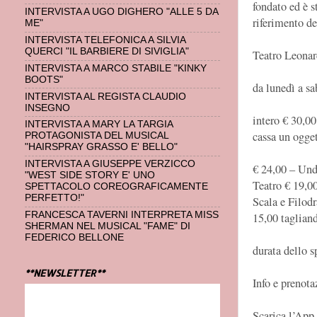
fondato ed è s
INTERVISTA A UGO DIGHERO "ALLE 5 DA
riferimento d
ME"
INTERVISTA TELEFONICA A SILVIA
QUERCI "IL BARBIERE DI SIVIGLIA"
Teatro Leona
INTERVISTA A MARCO STABILE "KINKY
BOOTS"
da lunedì a s
INTERVISTA AL REGISTA CLAUDIO
INSEGNO
intero € 30,00
INTERVISTA A MARY LA TARGIA
cassa un ogge
PROTAGONISTA DEL MUSICAL
"HAIRSPRAY GRASSO E' BELLO"
INTERVISTA A GIUSEPPE VERZICCO
€ 24,00 – Und
"WEST SIDE STORY E' UNO
Teatro € 19,0
SPETTACOLO COREOGRAFICAMENTE
PERFETTO!"
Scala e Filod
FRANCESCA TAVERNI INTERPRETA MISS
15,00 taglian
SHERMAN NEL MUSICAL "FAME" DI
FEDERICO BELLONE
durata dello s
**NEWSLETTER**
Info e prenot
Scarica l’App