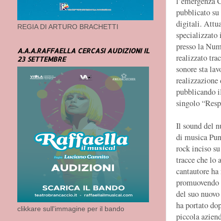
l’emergenza C
pubblicato su 
digitali. Attu
REGIA DI ARTURO BRACHETTI
specializzato
presso la Num
A.A.A.RAFFAELLA CERCASI AUDIZIONI IL
realizzato tra
23 SETTEMBRE
sonore sta lav
realizzazione
pubblicando i
singolo “Resp
Il sound del 
di musica Pun
rock inciso su
tracce che lo
cantautore ha 
promuovendo e
del suo nuovo
ha portato dop
clikkare sull'immagine per il bando
piccola aziend