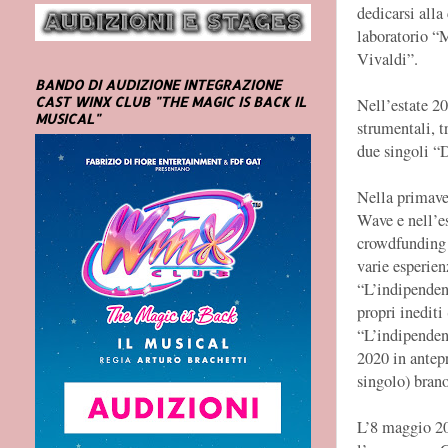
dedicarsi all
laboratorio “
Vivaldi”.
BANDO DI AUDIZIONE INTEGRAZIONE
CAST WINX CLUB "THE MAGIC IS BACK IL
Nell’estate 2
MUSICAL"
strumentali, t
due singoli “
Nella primaver
Wave e nell’es
crowdfunding 
varie esperien
“L’indipendent
propri inediti
“L’indipendent
2020 in antep
singolo) brano
L’8 maggio 2