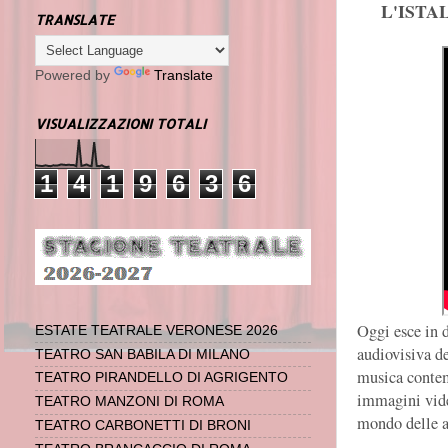
L'ISTA
TRANSLATE
Powered by
Translate
VISUALIZZAZIONI TOTALI
1
4
1
9
6
3
6
Oggi esce in d
ESTATE TEATRALE VERONESE 2026
audiovisiva de
TEATRO SAN BABILA DI MILANO
musica contem
TEATRO PIRANDELLO DI AGRIGENTO
immagini vide
TEATRO MANZONI DI ROMA
mondo delle a
TEATRO CARBONETTI DI BRONI