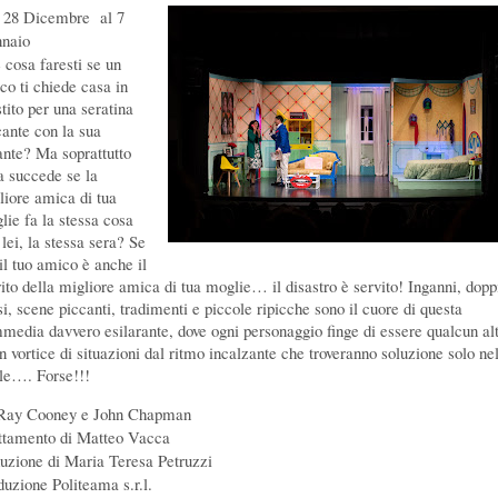
 28 Dicembre al 7
naio
 cosa faresti se un
co ti chiede casa in
tito per una seratina
cante con la sua
nte? Ma soprattutto
a succede se la
liore amica di tua
lie fa la stessa cosa
lei, la stessa sera? Se
il tuo amico è anche il
ito della migliore amica di tua moglie… il disastro è servito!
Inganni, dopp
si, scene piccanti, tradimenti e piccole ripicche sono il cuore di questa
media davvero esilarante, dove ogni personaggio finge di essere qualcun al
un vortice di situazioni dal ritmo incalzante che troveranno soluzione solo ne
ale…. Forse!!!
Ray Cooney e John Chapman
ttamento di Matteo Vacca
duzione di Maria Teresa Petruzzi
duzione Politeama s.r.l.