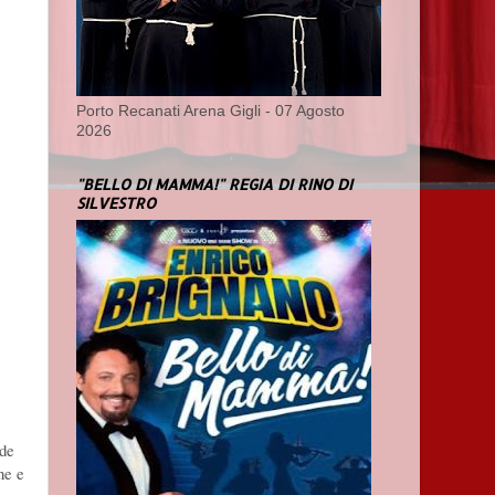
,
Porto Recanati Arena Gigli - 07 Agosto
2026
"BELLO DI MAMMA!" REGIA DI RINO DI
SILVESTRO
ede
ne e