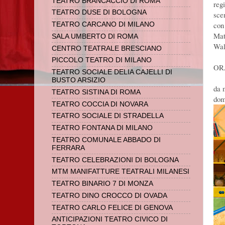
TEATRO BRANCACCIO DI ROMA
reg
TEATRO DUSE DI BOLOGNA
sce
con
TEATRO CARCANO DI MILANO
Mat
SALA UMBERTO DI ROMA
Wal
CENTRO TEATRALE BRESCIANO
PICCOLO TEATRO DI MILANO
OR
TEATRO SOCIALE DELIA CAJELLI DI
BUSTO ARSIZIO
da 
TEATRO SISTINA DI ROMA
dom
TEATRO COCCIA DI NOVARA
TEATRO SOCIALE DI STRADELLA
TEATRO FONTANA DI MILANO
TEATRO COMUNALE ABBADO DI
FERRARA
TEATRO CELEBRAZIONI DI BOLOGNA
MTM MANIFATTURE TEATRALI MILANESI
TEATRO BINARIO 7 DI MONZA
TEATRO DINO CROCCO DI OVADA
TEATRO CARLO FELICE DI GENOVA
ANTICIPAZIONI TEATRO CIVICO DI