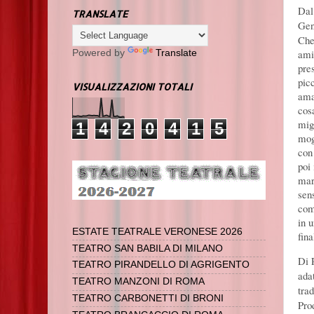
Dal
TRANSLATE
Gen
Che
ami
Powered by
Translate
pres
pic
VISUALIZZAZIONI TOTALI
ama
cos
mig
1
4
2
0
4
1
5
mog
con 
poi 
mar
sen
com
in 
ESTATE TEATRALE VERONESE 2026
fin
TEATRO SAN BABILA DI MILANO
Di 
TEATRO PIRANDELLO DI AGRIGENTO
ada
TEATRO MANZONI DI ROMA
tra
TEATRO CARBONETTI DI BRONI
Pro