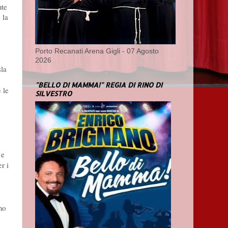
nte
 la
Porto Recanati Arena Gigli - 07 Agosto
2026
sla
"BELLO DI MAMMA!" REGIA DI RINO DI
 le
SILVESTRO
 e
r i
no