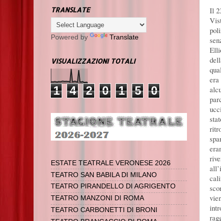
Il 
TRANSLATE
Vist
poli
Powered by
Translate
sen
Elli
del
VISUALIZZAZIONI TOTALI
qua
era
1
4
2
0
1
5
0
alcu
par
ucc
stat
rit
spar
eran
riv
ESTATE TEATRALE VERONESE 2026
all
TEATRO SAN BABILA DI MILANO
cali
TEATRO PIRANDELLO DI AGRIGENTO
scon
vie
TEATRO MANZONI DI ROMA
int
TEATRO CARBONETTI DI BRONI
ragg