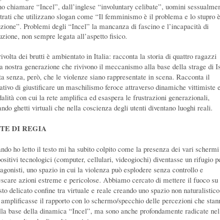
no chiamare “Incel”, dall’inglese “involuntary celibate”, uomini sessualme
strati che utilizzano slogan come “Il femminismo è il problema e lo stupro è
uzione”. Problemi degli “Incel” la mancanza di fascino e l’incapacità di
uzione, non sempre legata all’aspetto fisico.
ivolta dei brutti è ambientato in Italia: racconta la storia di quattro ragazzi
la nostra generazione che rivivono il meccanismo alla base della strage di I
ta senza, però, che le violenze siano rappresentate in scena. Racconta il
tativo di giustificare un maschilismo feroce attraverso dinamiche vittimiste e
alità con cui la rete amplifica ed esaspera le frustrazioni generazionali,
ndo ghetti virtuali che nella coscienza degli utenti diventano luoghi reali.
TE DI REGIA
ndo ho letto il testo mi ha subito colpito come la presenza dei vari schermi
ositivi tecnologici (computer, cellulari, videogiochi) diventasse un rifugio pe
tagonisti, uno spazio in cui la violenza può esplodere senza controllo e
escare azioni estreme e pericolose. Abbiamo cercato di mettere il fuoco su
sto delicato confine tra virtuale e reale creando uno spazio non naturalistico
 amplificasse il rapporto con lo schermo/specchio delle percezioni che stan
alla base della dinamica “Incel”, ma sono anche profondamente radicate nel