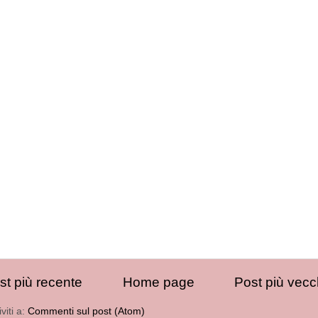
st più recente
Home page
Post più vecc
iviti a:
Commenti sul post (Atom)