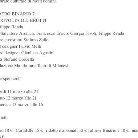
strato culturale di molti uomini.
ATRO BINARIO 7
 RIVOLTA DEI BRUTTI
Filippo Renda
 Salvatore Aronica, Francesco Errico, Giorgia Favoti, Filippo Renda
ne e costumi Stefano Zullo
ht designer Fulvio Melli
nd designer Gianluca Agostini
ia Stefano Cordella
duzione Manifatture Teatrali Milanesi
e spettacoli
erdì 11 marzo alle 21
ato 12 marzo alle 21
enica 13 marzo alle 16
ietti
ro 18 € | CartaEffe 15 € | ridotto e abbonati 12 € | allievi Binario 7 10 € | un
6 €