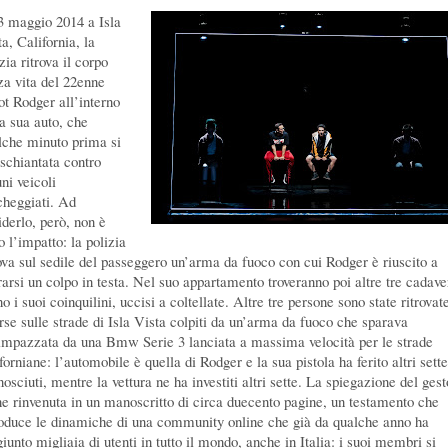
23 maggio 2014 a Isla
a, California, la
zia ritrova il corpo
za vita del 22enne
ot Rodger all’interno
la sua auto, che
lche minuto prima si
 schiantata contro
ni veicoli
cheggiati. Ad
iderlo, però, non è
o l’impatto: la polizia
rova sul sedile del passeggero un’arma da fuoco con cui Rodger è riuscito a
arsi un colpo in testa.
Nel suo appartamento troveranno poi altre tre cadaver
o i suoi coinquilini, uccisi a coltellate. Altre tre persone sono state ritrovat
erse sulle strade di Isla Vista colpiti da un’arma da fuoco che sparava
’impazzata da una Bmw Serie 3 lanciata a massima velocità per le strade
forniane: l’automobile è quella di Rodger e la sua pistola ha ferito altri sette
osciuti, mentre la vettura ne ha investiti altri sette. La spiegazione del gest
ne rinvenuta in un manoscritto di circa duecento pagine, un testamento che
roduce le dinamiche di una community online che già da qualche anno ha
iunto migliaia di utenti in tutto il mondo, anche in Italia: i suoi membri si