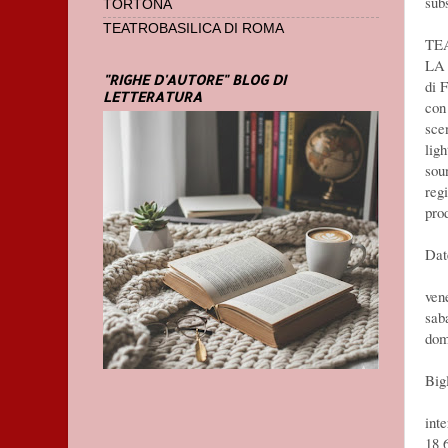
sub
TORTONA
TEATROBASILICA DI ROMA
TE
LA
"RIGHE D'AUTORE" BLOG DI
di 
LETTERATURA
con
sce
lig
sou
reg
pro
Dat
ven
sab
dom
Bigl
inte
18 