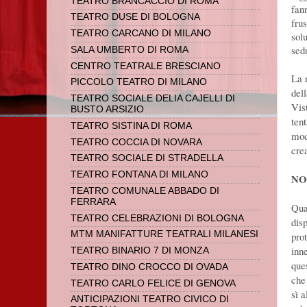
TEATRO BRANCACCIO DI ROMA
fan
TEATRO DUSE DI BOLOGNA
fru
TEATRO CARCANO DI MILANO
sol
sed
SALA UMBERTO DI ROMA
CENTRO TEATRALE BRESCIANO
La r
PICCOLO TEATRO DI MILANO
del
TEATRO SOCIALE DELIA CAJELLI DI
Vis
BUSTO ARSIZIO
ten
TEATRO SISTINA DI ROMA
mod
TEATRO COCCIA DI NOVARA
crea
TEATRO SOCIALE DI STRADELLA
TEATRO FONTANA DI MILANO
NO
TEATRO COMUNALE ABBADO DI
FERRARA
Qua
TEATRO CELEBRAZIONI DI BOLOGNA
disp
MTM MANIFATTURE TEATRALI MILANESI
pro
inn
TEATRO BINARIO 7 DI MONZA
que
TEATRO DINO CROCCO DI OVADA
che
TEATRO CARLO FELICE DI GENOVA
sì 
ANTICIPAZIONI TEATRO CIVICO DI