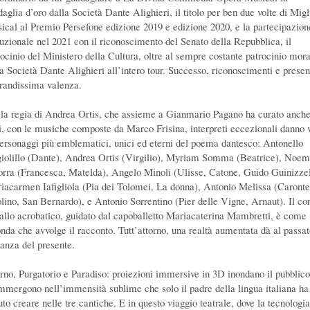
aglia d’oro dalla Società Dante Alighieri, il titolo per ben due volte di Migl
ical al Premio Persefone edizione 2019 e edizione 2020, e la partecipazion
ituzionale nel 2021 con il riconoscimento del Senato della Repubblica, il
rocinio del Ministero della Cultura, oltre al sempre costante patrocinio mor
la Società Dante Alighieri all’intero tour. Successo, riconoscimenti e prese
grandissima valenza.
 la regia di Andrea Ortis, che assieme a Gianmario Pagano ha curato anche
ti, con le musiche composte da Marco Frisina, interpreti eccezionali danno 
personaggi più emblematici, unici ed eterni del poema dantesco: Antonello
iolillo (Dante), Andrea Ortis (Virgilio), Myriam Somma (Beatrice), Noem
rra (Francesca, Matelda), Angelo Minoli (Ulisse, Catone, Guido Guinizzel
iacarmen Iafigliola (Pia dei Tolomei, La donna), Antonio Melissa (Caronte
lino, San Bernardo), e Antonio Sorrentino (Pier delle Vigne, Arnaut). Il co
ballo acrobatico, guidato dal capoballetto Mariacaterina Mambretti, è come
onda che avvolge il racconto. Tutt’attorno, una realtà aumentata dà al passat
tanza del presente.
erno, Purgatorio e Paradiso: proiezioni immersive in 3D inondano il pubblico
immergono nell’immensità sublime che solo il padre della lingua italiana ha
to creare nelle tre cantiche. E in questo viaggio teatrale, dove la tecnologia