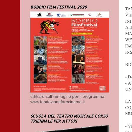
BOBBIO FILM FESTIVAL 2026
TA
Via
INF
ALL
MA
WE
FA
IN
BI
- 
- 
UN
clikkare sull'immagine per il programma
LA
www.fondazionefarecinema.it
CO
MU
SCUOLA DEL TEATRO MUSICALE CORSO
TRIENNALE PER ATTORI
- 