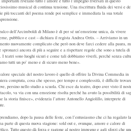
 importanti rivelano tutto l’amore e tutto l’impegno riversati in questo
ziosissimo musical di continua tensione. Una riscrittura fluida dei versi e de
rie più toccanti del poema rende poi semplice e immediata la sua totale
prensione.
 palco dell’Arcimboldi di Milano è di per sé un’emozione unica, da vivere
ieme, pubblico e cast – dichiara il regista Andrea Ortis. – Arriviamo in un
ento nuovamente complicato che però non deve farci cedere alla paura, 
e spronarci ancora di più a seguire e a rispettare regole che sono a tutela di
i. I teatri sono luoghi sicuri e come tali dobbiamo viverli, perché senza cult
iamo tutti un po’ meno e di sicuro meno bene».
 valore speciale del nostro lavoro è quello di offrire la Divina Commedia in
iera compiuta, cosa che spesso, per tempo e complessità, è difficile trovar
ove, persino nello studio a scuola. Chi esce da teatro, dopo aver visto il nost
ttacolo, va via con una emozione risolta perché ha avuto la possibilità di sa
 la storia finisce», evidenzia l’attore Antonello Angiolillo, interprete di
te.
prendiamo, dopo la pausa delle feste, con l’entusiasmo che ci ha regalato l
ma parte di questa nuova stagione: sold out e, ovunque, amore e calore di
blico. Tutto questo dà forza e ragione al nostro impegno e agli sforzi che un