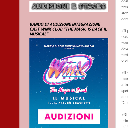
così
pre
sto
com
BANDO DI AUDIZIONE INTEGRAZIONE
CAST WINX CLUB "THE MAGIC IS BACK IL
«Il
MUSICAL"
ins
mom
dev
tutt
viv
«Il
man
altr
spe
come
Dan
«Ri
pri
pub