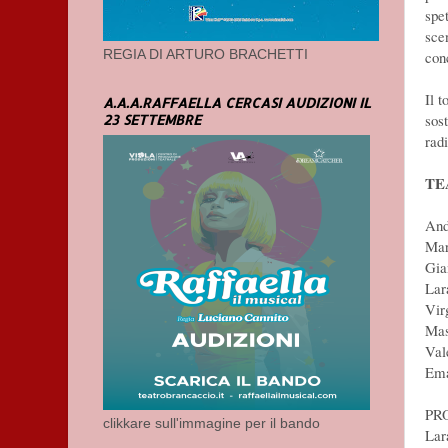
spe
sce
REGIA DI ARTURO BRACHETTI
con
Il 
A.A.A.RAFFAELLA CERCASI AUDIZIONI IL
sos
23 SETTEMBRE
radi
TE
And
Mar
Gia
Lar
Vir
Mas
Val
Ema
PR
clikkare sull'immagine per il bando
Lar