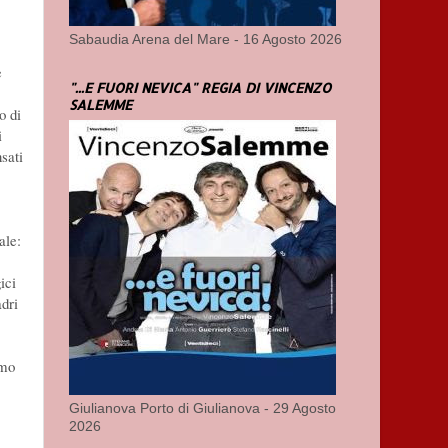
Sabaudia Arena del Mare - 16 Agosto 2026
è
"...E FUORI NEVICA" REGIA DI VINCENZO
SALEMME
o di
i
nsati
ale:
ici
adri
imo
Giulianova Porto di Giulianova - 29 Agosto
2026