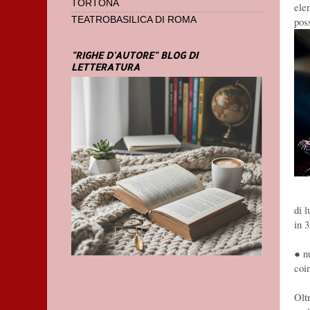
TORTONA
elem
TEATROBASILICA DI ROMA
pos
"RIGHE D'AUTORE" BLOG DI
LETTERATURA
di 
in 
● n
coi
Olt