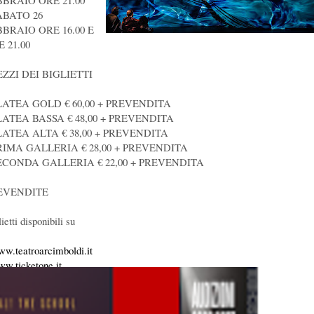
BBRAIO ORE 21.00
ABATO 26
BBRAIO ORE 16.00 E
 21.00
EZZI DEI BIGLIETTI
PLATEA GOLD € 60,00 + PREVENDITA
PLATEA BASSA € 48,00 + PREVENDITA
PLATEA ALTA € 38,00 + PREVENDITA
PRIMA GALLERIA € 28,00 + PREVENDITA
SECONDA GALLERIA € 22,00 + PREVENDITA
EVENDITE
ietti disponibili su
w.teatroarcimboldi.it
w.ticketone.it
FOLINE E PRENOTAZIONI GRUPPI E SCUOLE