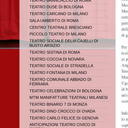
TEATRO BRANCACCIO DI ROMA
Med
TEATRO DUSE DI BOLOGNA
Mus
TEATRO CARCANO DI MILANO
ist
SALA UMBERTO DI ROMA
pat
CENTRO TEATRALE BRESCIANO
del
di 
PICCOLO TEATRO DI MILANO
TEATRO SOCIALE DELIA CAJELLI DI
BUSTO ARSIZIO
Per
tes
TEATRO SISTINA DI ROMA
ai 
TEATRO COCCIA DI NOVARA
Ang
TEATRO SOCIALE DI STRADELLA
Smo
TEATRO FONTANA DI MILANO
Mar
TEATRO COMUNALE ABBADO DI
Ugo
FERRARA
di 
TEATRO CELEBRAZIONI DI BOLOGNA
un’
MTM MANIFATTURE TEATRALI MILANESI
sos
TEATRO BINARIO 7 DI MONZA
TEATRO DINO CROCCO DI OVADA
Inf
TEATRO CARLO FELICE DI GENOVA
lo 
sapu
ANTICIPAZIONI TEATRO CIVICO DI