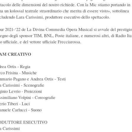
ttacolo delle dimensioni del nostro richiede. Con la Mic stiamo portando in
na un kolossal teatrale straordinario che merita di essere visto», sottolinea
cludendo Lara Carissimi, produttore esecutivo dello spettacolo.
tour 2021-‘22 de La Divina Commedia Opera Musical si avvale del prestigi
tegno degli sponsor TIM, BNL, Poste italiane, e numerosi altri, di Radio Ita
o ufficiale, e del vettore ufficiale Frecciarossa.
AM CREATIVO
rea Ortis - Regia
co Frisina - Musiche
nmario Pagano e Andrea Ortis - Testi
a Carissimi - Scenografie
ginio Levrio - Proiezioni
similiano Volpini - Coreografie
erio Tiberi - Luci
nuele Carlucci - Suono
ODUTTORE ESECUTIVO
a Carissimi