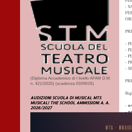
FE
- S
FE
ORE
PR
- 
- 
- 
- 
- 
(Diploma Accademico di I livello AFAM D.M.
PR
n. 421/2020) (scadenza 03/09/26)
Bigl
AUDIZIONI SCUOLA DI MUSICAL MTS
MUSICAL! THE SCHOOL AMMISSIONI A. A.
-
ww
2026/2027
-
ww
IN