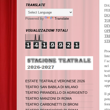
DAL
TRANSLATE
FE
DO
Powered by
Translate
TO
DI
OP
VISUALIZZAZIONI TOTALI
TR
ST
1
4
1
9
9
2
1
Pro
Int
l’a
nel
teat
bel
seg
ESTATE TEATRALE VERONESE 2026
app
TEATRO SAN BABILA DI MILANO
TEATRO PIRANDELLO DI AGRIGENTO
Il 
pot
TEATRO MANZONI DI ROMA
for
TEATRO CARBONETTI DI BRONI
str