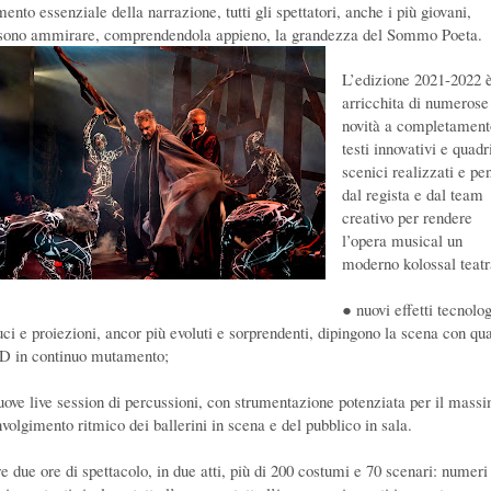
ento essenziale della narrazione, tutti gli spettatori, anche i più giovani,
sono ammirare, comprendendola appieno, la grandezza del Sommo Poeta.
L’edizione 2021-2022 
arricchita di numerose
novità a completament
testi innovativi e quadr
scenici realizzati e pe
dal regista e dal team
creativo per rendere
l’opera musical un
moderno kolossal teatr
● nuovi effetti tecnolog
luci e proiezioni, ancor più evoluti e sorprendenti, dipingono la scena con qu
3D in continuo mutamento;
uove live session di percussioni, con strumentazione potenziata per il mass
nvolgimento ritmico dei ballerini in scena e del pubblico in sala.
re due ore di spettacolo, in due atti, più di 200 costumi e 70 scenari: numeri