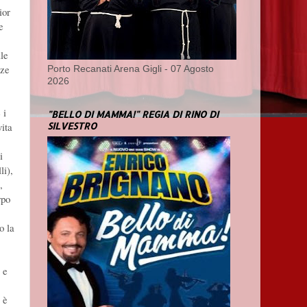
ior
e
ale
nze
Porto Recanati Arena Gigli - 07 Agosto
2026
 i
"BELLO DI MAMMA!" REGIA DI RINO DI
SILVESTRO
vita
i
li),
,
rpo
o la
 e
 è