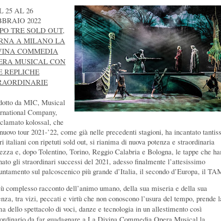
 25 AL 26
BBRAIO 2022
PO TRE SOLD OUT,
RNA A MILANO LA
VINA COMMEDIA
ERA MUSICAL CON
E REPLICHE
RAORDINARIE
dotto da MIC, Musical
ernational Company,
cclamato kolossal, che
 nuovo tour 2021-’22, come già nelle precedenti stagioni, ha incantato tantis
ri italiani con ripetuti sold out, si rianima di nuova potenza e straordinaria
lezza e, dopo Tolentino, Torino, Reggio Calabria e Bologna, le tappe che h
nato gli straordinari successi del 2021, adesso finalmente l’attesissimo
untamento sul palcoscenico più grande d’Italia, il secondo d’Europa, il TA
più complesso racconto dell’animo umano, della sua miseria e della sua
enza, tra vizi, peccati e virtù che non conoscono l’usura del tempo, prende l
ma dello spettacolo di voci, danze e tecnologia in un allestimento così
aordinario da far guadagnare a La Divina Commedia Opera Musical la