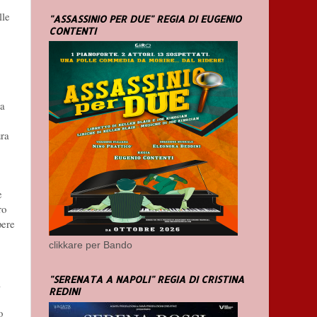
lle
"ASSASSINIO PER DUE" REGIA DI EUGENIO
CONTENTI
ma
ura
e
ro
pere
clikkare per Bando
"SERENATA A NAPOLI" REGIA DI CRISTINA
a
REDINI
o