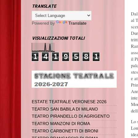
TRANSLATE
Dal
al 
Powered by
Translate
sce
Dur
VISUALIZZAZIONI TOTALI
trit
Ram
ass
1
4
1
9
5
8
1
il 
pal
ste
e at
Pri
Ann
int
ESTATE TEATRALE VERONESE 2026
Mon
TEATRO SAN BABILA DI MILANO
del
TEATRO PIRANDELLO DI AGRIGENTO
Lo 
TEATRO MANZONI DI ROMA
Lom
TEATRO CARBONETTI DI BRONI
ide