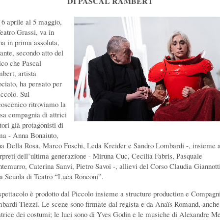
DI PASCAL RAMBERT
 6 aprile al 5 maggio,
Teatro Grassi, va in
na in prima assoluta,
ante, secondo atto del
tico che Pascal
bert, artista
ociato, ha pensato per
Piccolo.
Sul
coscenico ritroviamo la
ssa compagnia di attrici
tori già protagonisti di
ma - Anna Bonaiuto,
a Della Rosa, Marco Foschi, Leda Kreider e Sandro Lombardi -, insieme 
erpreti dell’ultima generazione - Miruna Cuc, Cecilia Fabris, Pasquale
temurro, Caterina Sanvi, Pietro Savoi -, allievi del Corso Claudia Giannott
la Scuola di Teatro “Luca Ronconi”.
spettacolo è prodotto dal Piccolo insieme a structure production e Compagn
bardi-Tiezzi. Le scene sono firmate dal regista e da Anaïs Romand, anche
atrice dei costumi; le luci sono di Yves Godin e le musiche di Alexandre Me