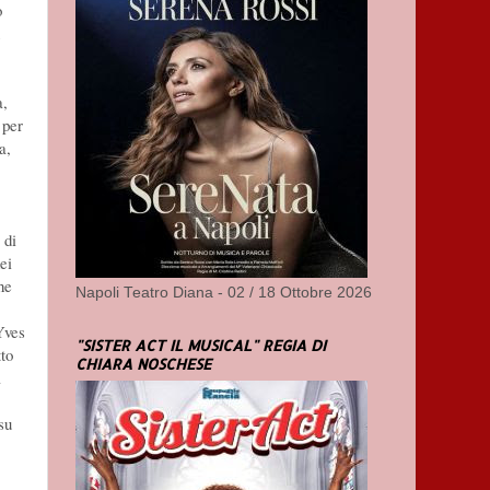
o
a,
 per
a,
 di
ei
he
Napoli Teatro Diana - 02 / 18 Ottobre 2026
Yves
"SISTER ACT IL MUSICAL" REGIA DI
to
CHIARA NOSCHESE
à
su