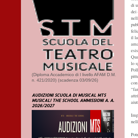
di 
dei 
nel
pub
fel
il l
ama
esis
Qua
lo 
Pol
(Diploma Accademico di I livello AFAM D.M.
pitt
n. 421/2020) (scadenza 03/09/26)
con
“far
AUDIZIONI SCUOLA DI MUSICAL MTS
att
MUSICAL! THE SCHOOL AMMISSIONI A. A.
aiut
2026/2027
Imp
nel
Pot