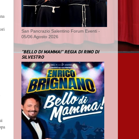
una
ori
San Pancrazio Salentino Forum Eventi -
05/06 Agosto 2026
"BELLO DI MAMMA!" REGIA DI RINO DI
SILVESTRO
i
ui
opa