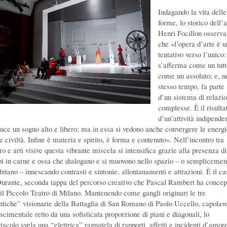
Indagando la vita delle
forme, lo storico dell’a
Henri Focillon osserv
che «l’opera d’arte è u
tentativo verso l’unico:
s’afferma come un tutt
come un assoluto; e, n
stesso tempo, fa parte
d’un sistema di relazio
complesse. È il risulta
d’un’attività indipende
duce un sogno alto e libero; ma in essa si vedono anche convergere le energ
e civiltà. Infine è materia e spirito, è forma e contenuto». Nell’incontro tra
ro e arti visive questa vibrante miscela si intensifica grazie alla presenza di
pi in carne e ossa che dialogano e si muovono nello spazio – o semplicemen
bitano – innescando contrasti e sintonie, allontanamenti e attrazioni. È il ca
Durante, seconda tappa del percorso creativo che Pascal Rambert ha concep
 il Piccolo Teatro di Milano. Mantenendo come gangli originari le tre
ntiche” visionarie della Battaglia di San Romano di Paolo Uccello, capolav
scimentale retto da una sofisticata proporzione di piani e diagonali, lo
tacolo svela una “elettrica” ragnatela di rapporti, affetti e incidenti d’amor