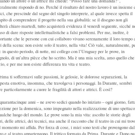
uando un attore o un’attrice mi chiede: “Posso fare una domanda?”,
eralmente rispondo di no. Perché il risultato del nostro lavoro è un insieme 
ci, che prescinde dal segno del singolo interprete, al quale invece spetta il
pito di comprendere il progetto nella sua globalità: se il disegno non gli
ulterà chiaro martedì, tutto acquisterà evidenza il venerdì seguente, sicché n
aso di dare risposte intellettualistiche a falsi problemi. Per me, inoltre, è
ortante che le persone con cui collaboro vivano serenamente il loro tempo a
i della scena: non esiste solo il teatro, nella vita! Ciò vale, naturalmente, p
: in questo periodo, di notte, mi collego con l’Uruguay per le prove, in
gnolo, di un’altra pièce che ho scritto. Ma è una mia scelta, amo quello che
io, e per me non esiste differenza tra vita e teatro.
rima ti soffermavi sulle passioni, le gelosie, le dolorose separazioni, la
pesta emotiva, insomma, che travolgeva i personaggi. In Durante, sembri
e particolarmente a cuore le fragilità di attori e attrici. È così?
quarantacinque anni – ne avevo sedici quando ho iniziato – ogni giorno, fatt
ezione per la domenica, sono impegnato nella realizzazione di uno spettaco
qualche luogo del mondo. Le prove sono la mia vita: ascolto le storie degli
ri, delle attrici, dei tecnici, ma anche il racconto che il teatro in cui mi trov
l momento mi affida. Per forza di cose, i miei sono testi che provengono dal
tro e al teatro appartengono. Il trittico formato da Prima, Durante e Dopo pa