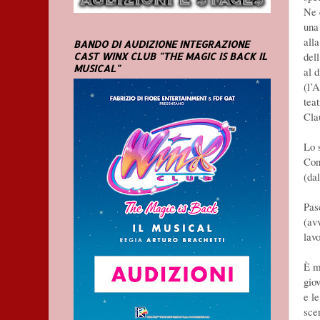
Ne 
una
all
BANDO DI AUDIZIONE INTEGRAZIONE
del
CAST WINX CLUB "THE MAGIC IS BACK IL
MUSICAL"
al 
(l’
teat
Cla
Lo s
Con
(da
Pas
(avv
lav
È me
giov
e l
scen