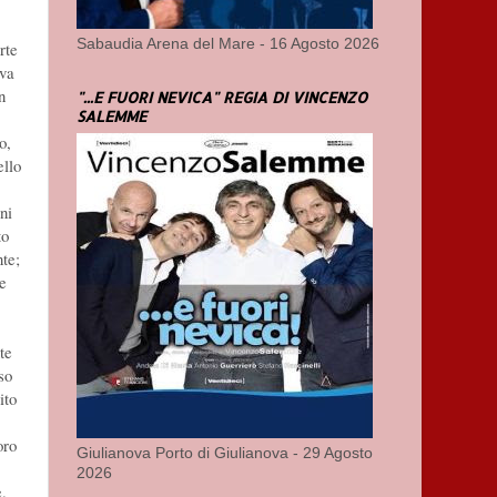
Sabaudia Arena del Mare - 16 Agosto 2026
rte
ava
n
"...E FUORI NEVICA" REGIA DI VINCENZO
SALEMME
o,
ello
ni
to
nte;
ie
te
so
ito
oro
Giulianova Porto di Giulianova - 29 Agosto
2026
e.