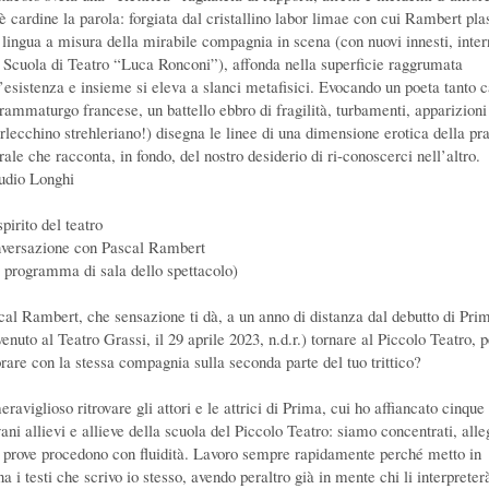
è cardine la parola: forgiata dal cristallino labor limae con cui Rambert pl
 lingua a misura della mirabile compagnia in scena (con nuovi innesti, inter
a Scuola di Teatro “Luca Ronconi”), affonda nella superficie raggrumata
l’esistenza e insieme si eleva a slanci metafisici. Evocando un poeta tanto 
drammaturgo francese, un battello ebbro di fragilità, turbamenti, apparizioni
Arlecchino strehleriano!) disegna le linee di una dimensione erotica della pra
rale che racconta, in fondo, del nostro desiderio di ri-conoscerci nell’altro.
udio Longhi
pirito del teatro
versazione con Pascal Rambert
l programma di sala dello spettacolo)
cal Rambert, che sensazione ti dà, a un anno di distanza dal debutto di Pri
enuto al Teatro Grassi, il 29 aprile 2023, n.d.r.) tornare al Piccolo Teatro, p
orare con la stessa compagnia sulla seconda parte del tuo trittico?
raviglioso ritrovare gli attori e le attrici di Prima, cui ho affiancato cinque
ani allievi e allieve della scuola del Piccolo Teatro: siamo concentrati, alle
e prove procedono con fluidità. Lavoro sempre rapidamente perché metto in
a i testi che scrivo io stesso, avendo peraltro già in mente chi li interpreterà