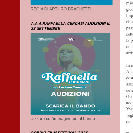
mio
gio
REGIA DI ARTURO BRACHETTI
impe
ris
A.A.A.RAFFAELLA CERCASI AUDIZIONI IL
pas
23 SETTEMBRE
sot
la 
un 
art
In e
Ana
cos
ass
det
God
acq
Yve
vog
clikkare sull'immagine per il bando
cui 
BOBBIO FILM FESTIVAL 2026