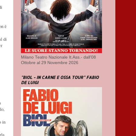
di
on è
l di
er
Milano Teatro Nazionale It.Ass.- dall'08
Ottobre al 29 Novembre 2026
"BIOL - IN CARNE E OSSA TOUR" FABIO
DE LUIGI
a
lo,
o in
rla