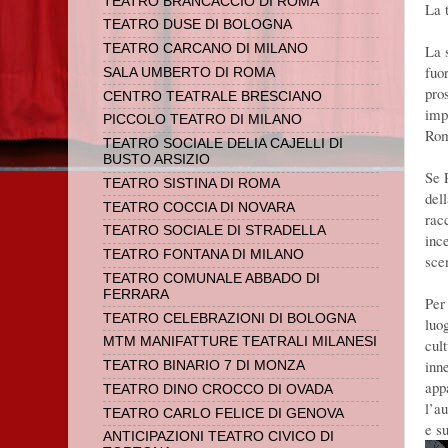
TEATRO BRANCACCIO DI ROMA
La 
TEATRO DUSE DI BOLOGNA
TEATRO CARCANO DI MILANO
La 
fuor
SALA UMBERTO DI ROMA
pro
CENTRO TEATRALE BRESCIANO
imp
PICCOLO TEATRO DI MILANO
Rom
TEATRO SOCIALE DELIA CAJELLI DI
BUSTO ARSIZIO
Se 
TEATRO SISTINA DI ROMA
del
TEATRO COCCIA DI NOVARA
racc
TEATRO SOCIALE DI STRADELLA
inc
TEATRO FONTANA DI MILANO
sce
TEATRO COMUNALE ABBADO DI
FERRARA
Per
TEATRO CELEBRAZIONI DI BOLOGNA
luo
MTM MANIFATTURE TEATRALI MILANESI
cult
inn
TEATRO BINARIO 7 DI MONZA
app
TEATRO DINO CROCCO DI OVADA
l’au
TEATRO CARLO FELICE DI GENOVA
e su
ANTICIPAZIONI TEATRO CIVICO DI