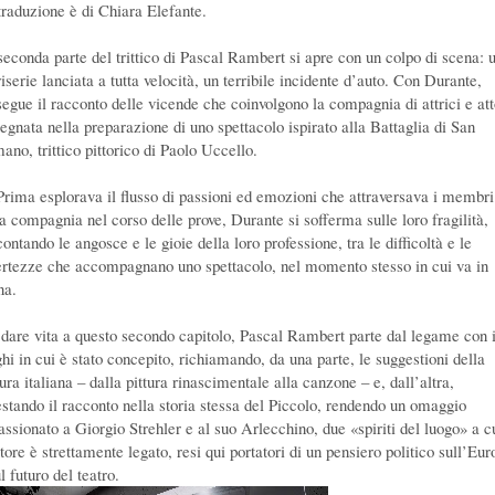
traduzione è di Chiara Elefante.
seconda parte del trittico di Pascal Rambert si apre con un colpo di scena: 
iserie lanciata a tutta velocità, un terribile incidente d’auto. Con Durante,
segue il racconto delle vicende che coinvolgono la compagnia di attrici e att
egnata nella preparazione di uno spettacolo ispirato alla Battaglia di San
ano, trittico pittorico di Paolo Uccello.
Prima esplorava il flusso di passioni ed emozioni che attraversava i membri
la compagnia nel corso delle prove, Durante si sofferma sulle loro fragilità,
ontando le angosce e le gioie della loro professione, tra le difficoltà e le
ertezze che accompagnano uno spettacolo, nel momento stesso in cui va in
na.
 dare vita a questo secondo capitolo, Pascal Rambert parte dal legame con 
ghi in cui è stato concepito, richiamando, da una parte, le suggestioni della
ura italiana – dalla pittura rinascimentale alla canzone – e, dall’altra,
estando il racconto nella storia stessa del Piccolo, rendendo un omaggio
assionato a Giorgio Strehler e al suo Arlecchino, due «spiriti del luogo» a c
tore è strettamente legato, resi qui portatori di un pensiero politico sull’Eur
l futuro del teatro.