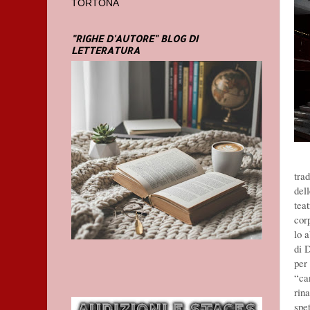
TORTONA
"RIGHE D'AUTORE" BLOG DI
LETTERATURA
tra
dell
teat
cor
lo a
di 
per
“ca
rina
spet