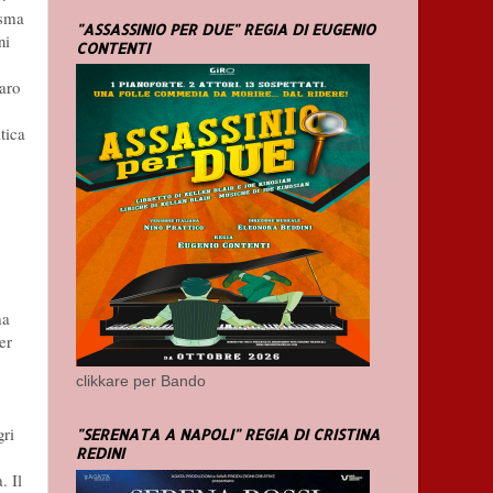
asma
"ASSASSINIO PER DUE" REGIA DI EUGENIO
ni
CONTENTI
caro
tica
ma
er
clikkare per Bando
gri
"SERENATA A NAPOLI" REGIA DI CRISTINA
REDINI
. Il