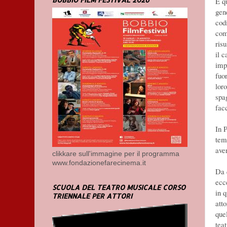
E q
gen
codi
com
ris
il c
imp
fuor
loro
spa
facc
In P
tem
aver
clikkare sull'immagine per il programma
www.fondazionefarecinema.it
Da 
ecc
SCUOLA DEL TEATRO MUSICALE CORSO
in 
TRIENNALE PER ATTORI
atto
que
tea