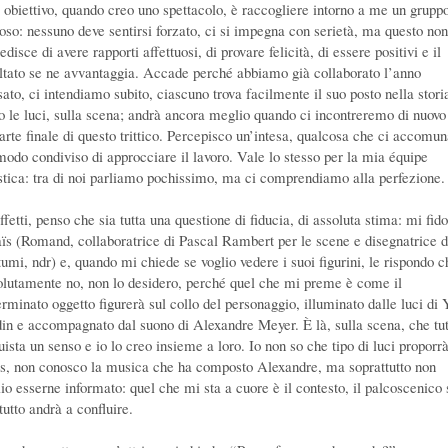
 obiettivo, quando creo uno spettacolo, è raccogliere intorno a me un grupp
ioso: nessuno deve sentirsi forzato, ci si impegna con serietà, ma questo non
disce di avere rapporti affettuosi, di provare felicità, di essere positivi e il
ultato se ne avvantaggia. Accade perché abbiamo già collaborato l’anno
sato, ci intendiamo subito, ciascuno trova facilmente il suo posto nella stori
to le luci, sulla scena; andrà ancora meglio quando ci incontreremo di nuovo
parte finale di questo trittico. Percepisco un’intesa, qualcosa che ci accomun
modo condiviso di approcciare il lavoro. Vale lo stesso per la mia équipe
istica: tra di noi parliamo pochissimo, ma ci comprendiamo alla perfezione.
ffetti, penso che sia tutta una questione di fiducia, di assoluta stima: mi fido
ïs (Romand, collaboratrice di Pascal Rambert per le scene e disegnatrice d
tumi, ndr) e, quando mi chiede se voglio vedere i suoi figurini, le rispondo c
olutamente no, non lo desidero, perché quel che mi preme è come il
erminato oggetto figurerà sul collo del personaggio, illuminato dalle luci di 
in e accompagnato dal suono di Alexandre Meyer. È là, sulla scena, che tut
uista un senso e io lo creo insieme a loro. Io non so che tipo di luci proporr
s, non conosco la musica che ha composto Alexandre, ma soprattutto non
lio esserne informato: quel che mi sta a cuore è il contesto, il palcoscenico 
tutto andrà a confluire.