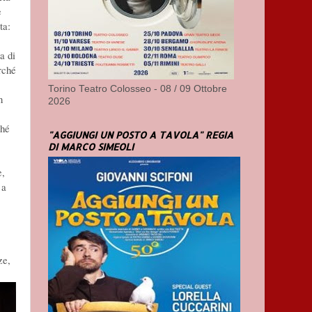
e
ta:
a di
rché
Torino Teatro Colosseo - 08 / 09 Ottobre
n
2026
ché
"AGGIUNGI UN POSTO A TAVOLA" REGIA
DI MARCO SIMEOLI
e,
 a
ze,