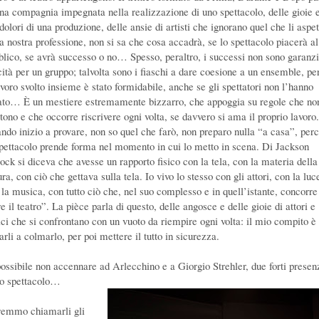
una compagnia impegnata nella realizzazione di uno spettacolo, delle gioie 
dolori di una produzione, delle ansie di artisti che ignorano quel che li aspet
la nostra professione, non si sa che cosa accadrà, se lo spettacolo piacerà al
blico, se avrà successo o no… Spesso, peraltro, i successi non sono garanzi
icità per un gruppo; talvolta sono i fiaschi a dare coesione a un ensemble, pe
avoro svolto insieme è stato formidabile, anche se gli spettatori non l’hanno
to… È un mestiere estremamente bizzarro, che appoggia su regole che no
tono e che occorre riscrivere ogni volta, se davvero si ama il proprio lavoro.
ndo inizio a provare, non so quel che farò, non preparo nulla “a casa”, per
spettacolo prende forma nel momento in cui lo metto in scena. Di Jackson
lock si diceva che avesse un rapporto fisico con la tela, con la materia della
ura, con ciò che gettava sulla tela. Io vivo lo stesso con gli attori, con la luc
 la musica, con tutto ciò che, nel suo complesso e in quell’istante, concorre
e il teatro”. La pièce parla di questo, delle angosce e delle gioie di attori e
rici che si confrontano con un vuoto da riempire ogni volta: il mio compito è
arli a colmarlo, per poi mettere il tutto in sicurezza.
ossibile non accennare ad Arlecchino e a Giorgio Strehler, due forti presen
lo spettacolo…
remmo chiamarli gli