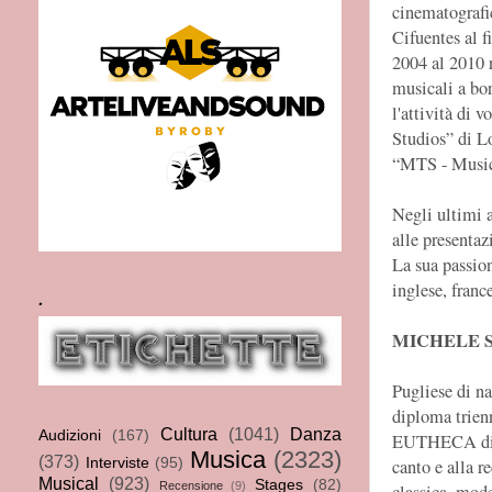
cinematografi
Cifuentes al f
2004 al 2010 r
musicali a bor
l'attività di 
Studios” di L
“MTS - Music
Negli ultimi a
alle presentaz
La sua passion
inglese, franc
.
MICHELE S
Pugliese di na
diploma trien
Cultura
(1041)
Danza
Audizioni
(167)
EUTHECA di R
Musica
(2323)
(373)
Interviste
(95)
canto e alla r
Musical
(923)
Stages
(82)
Recensione
(9)