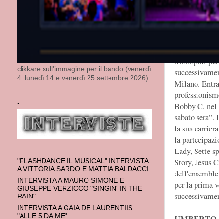
GIOVANNI
Nasce a Ciste
Inizia il suo 
oboista presso
Monopoli per 
clikkare sull'immagine per il bando (venerdì
successivame
4, lunedì 14 e venerdì 25 settembre 2026)
Milano. Entra
professionism
.
Bobby C. nel 
sabato sera”.
la sua carrie
la partecipazi
Lady, Sette sp
Story, Jesus C
"FLASHDANCE IL MUSICAL" INTERVISTA
A VITTORIA SARDO E MATTIA BALDACCI
dell'ensemble
INTERVISTA A MAURO SIMONE E
per la prima 
GIUSEPPE VERZICCO "SINGIN' IN THE
successivamen
RAIN"
INTERVISTA A GAIA DE LAURENTIIS
"ALLE 5 DA ME"
UMBERTO 