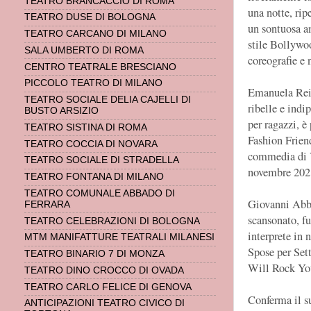
TEATRO BRANCACCIO DI ROMA
una notte, rip
TEATRO DUSE DI BOLOGNA
un sontuosa a
TEATRO CARCANO DI MILANO
stile Bollywoo
SALA UMBERTO DI ROMA
coreografie e 
CENTRO TEATRALE BRESCIANO
PICCOLO TEATRO DI MILANO
Emanuela Rei è
TEATRO SOCIALE DELIA CAJELLI DI
ribelle e indi
BUSTO ARSIZIO
per ragazzi, 
TEATRO SISTINA DI ROMA
Fashion Frien
TEATRO COCCIA DI NOVARA
commedia di V
TEATRO SOCIALE DI STRADELLA
novembre 202
TEATRO FONTANA DI MILANO
TEATRO COMUNALE ABBADO DI
Giovanni Abbr
FERRARA
scansonato, fu
TEATRO CELEBRAZIONI DI BOLOGNA
interprete in
MTM MANIFATTURE TEATRALI MILANESI
Spose per Sett
TEATRO BINARIO 7 DI MONZA
Will Rock Yo
TEATRO DINO CROCCO DI OVADA
TEATRO CARLO FELICE DI GENOVA
Conferma il s
ANTICIPAZIONI TEATRO CIVICO DI