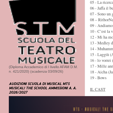
05 - La ricerc
06 - Jaffa il b
07 - Sono un 
08 – RithorNe
09 - Andiamo 
10 - C’est la
12 - Mi ha mo
13 - Medley d
14 - Muhamm
15 - Laggiù (
16 - lo vorrei
17 - Mille ann
(Diploma Accademico di I livello AFAM D.M.
18 - Aicha (Ja
n. 421/2020) (scadenza 03/09/26)
19 - Bows
AUDIZIONI SCUOLA DI MUSICAL MTS
MUSICAL! THE SCHOOL AMMISSIONI A. A.
IL CAST
2026/2027
EMANUELA 
Emanuela Rei 