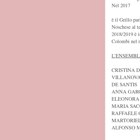
Nel 2017
è il Grillo pa
Noschese al t
2018/2019 è i
Colombi nel r
L’ENSEMBL
CRISTINA 
VILLANOVA
DE SANTIS
ANNA GARG
ELEONORA
MARIA SAC
RAFFAELE 
MARTORIE
ALFONSO 