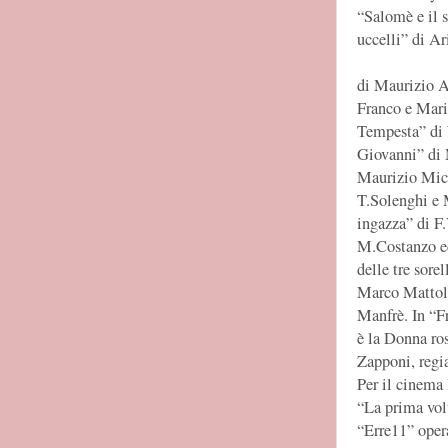
“Salomè e il s
uccelli” di Ar
di Maurizio A
Franco e Mari
Tempesta” di 
Giovanni” di 
Maurizio Miche
T.Solenghi e 
ingazza” di F
M.Costanzo ed
delle tre sore
Marco Mattoli
Manfrè. In “Fr
è la Donna ros
Zapponi, regia
Per il cinema 
“La prima volt
“Erre11” opera