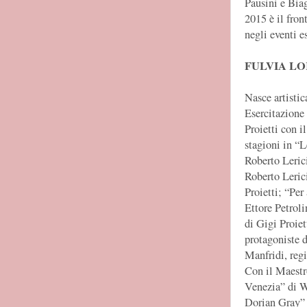
Pausini e Bia
2015 è il fron
negli eventi e
FULVIA LO
Nasce artisti
Esercitazione 
Proietti con i
stagioni in “
Roberto Lerici
Roberto Leric
Proietti; “Per
Ettore Petroli
di Gigi Proiet
protagoniste d
Manfridi, regi
Con il Maestr
Venezia” di W.
Dorian Gray” 