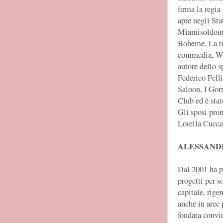
firma la regia
apre negli Sta
Miamisoldout. 
Boheme, La tr
commedia, We 
autore dello 
Federico Fell
Saloon, I Gorm
Club ed è stat
Gli sposi pro
Lorella Cuccar
ALESSAND
Dal 2001 ha 
progetti per so
capitale, rige
anche in aree 
fondata convin