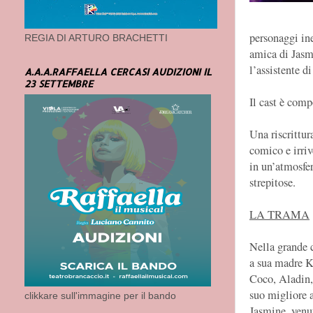
personaggi in
REGIA DI ARTURO BRACHETTI
amica di Jasm
l’assistente d
A.A.A.RAFFAELLA CERCASI AUDIZIONI IL
23 SETTEMBRE
Il cast è comp
Una riscrittur
comico e irriv
in un’atmosfer
strepitose.
LA TRAMA
Nella grande c
a sua madre K
Coco, Aladin,
suo migliore 
clikkare sull'immagine per il bando
Jasmine, venu