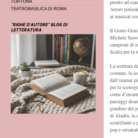
pronto ad esau
TORTONA
Attore poliedr
TEATROBASILICA DI ROMA
ai musical c
"RIGHE D'AUTORE" BLOG DI
LETTERATURA
Il Genio Geni
Michele Savoia
campioni di i
Scalia per la 
La scrittura d
costumi, la sc
dall’oramai p
per la scenogr
come d’incanto
paesaggi deser
giardino del p
di Aladin, la 
scintillanti e
pop e oriental