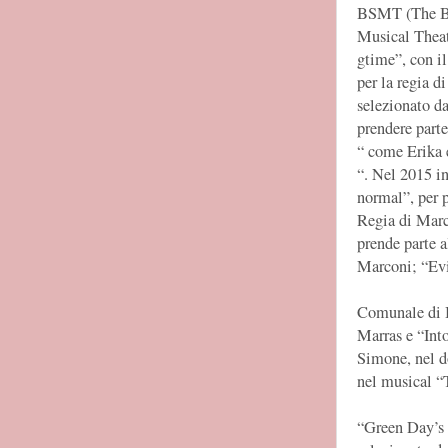
BSMT (The Be
Musical Theat
gtime”, con il
per la regia d
selezionato da
prendere part
“ come Erika 
“. Nel 2015 i
normal”, per p
Regia di Marc
prende parte a
Marconi; “Evi
Comunale di B
Marras e “Int
Simone, nel d
nel musical “
“Green Day’s 