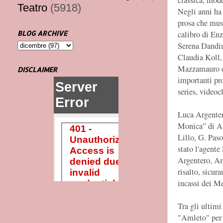
classica, mode
Teatro
(5918)
Negli anni ha 
prosa che musi
BLOG ARCHIVE
calibro di Enz
Serena Dandin
Claudia Koll
Mazzamauro e 
DISCLAIMER
importanti pro
series, videoc
Luca Argentero
Monica” di A.
Lillo, G. Paso
stato l'agent
Argentero, Am
risalto, sicur
incassi dei M
Tra gli ultim
"Amleto" per i