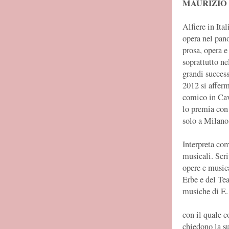
MAURIZIO 
Alfiere in Ita
opera nel pano
prosa, opera e
soprattutto n
grandi successi
2012 si affer
comico in Ca
lo premia con 
solo a Milano
Interpreta com
musicali. Scri
opere e musica
Erbe e del Tea
musiche di E.
con il quale c
chiedono la s