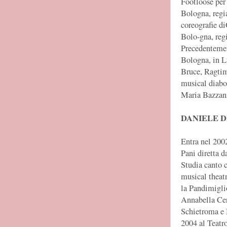
Footloose per 
Bologna, regi
coreografie d
Bolo-gna, reg
Precedentemen
Bologna, in Lu
Bruce, Ragtim
musical diabol
Maria Bazzan
DANIELE D
Entra nel 200
Pani diretta d
Studia canto c
musical theat
la Pandimigli
Annabella Cer
Schietroma e 
2004 al Teatr