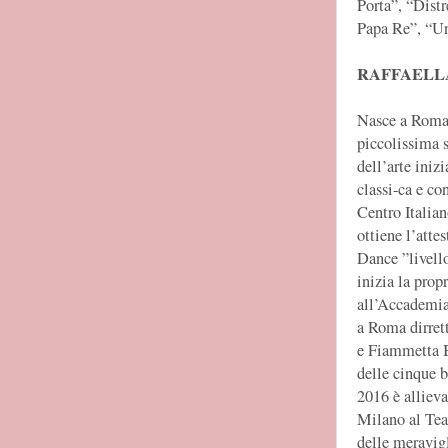
Porta”, “Distr
Papa Re”, “Una
RAFFAELLA
Nasce a Roma 
piccolissima 
dell’arte iniz
classi-ca e co
Centro Italia
ottiene l’att
Dance ”livell
inizia la prop
all’Accademia
a Roma dirret
e Fiammetta 
delle cinque b
2016 è allieva
Milano al Tea
delle meravigl