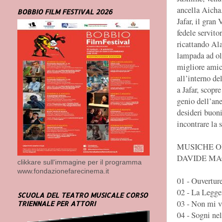
ancella Aicha
BOBBIO FILM FESTIVAL 2026
Jafar, il gran 
fedele servito
ricattando Ala
lampada ad oli
migliore amic
all’interno de
a Jafar, scopr
genio dell’ane
desideri buoni
incontrare la 
MUSICHE O
DAVIDE MA
clikkare sull'immagine per il programma
www.fondazionefarecinema.it
01 - Ouvertur
02 - La Legge
SCUOLA DEL TEATRO MUSICALE CORSO
03 - Non mi v
TRIENNALE PER ATTORI
04 - Sogni ne