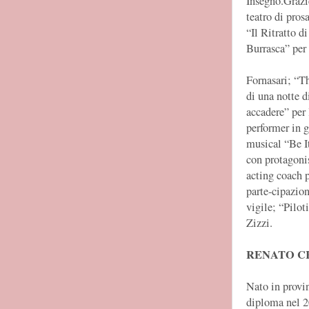
Insegno.Grazi
teatro di pros
“Il Ritratto 
Burrasca” per 
Fornasari; “T
di una notte d
accadere” per 
performer in g
musical “Be I
con protagonis
acting coach p
parte-cipazio
vigile; “Pilo
Zizzi.
RENATO C
Nato in provin
diploma nel 20