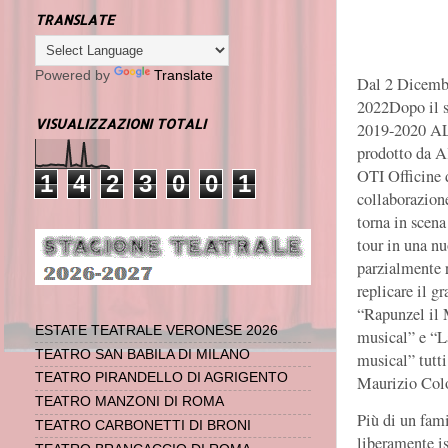
TRANSLATE
Powered by
Translate
Dal 2 Dicemb
2022Dopo il s
VISUALIZZAZIONI TOTALI
2019-2020 AL
prodotto da A
OTI Officine d
1
4
2
3
0
0
1
collaborazion
torna in scena
tour in una nu
parzialmente r
replicare il g
“Rapunzel il 
ESTATE TEATRALE VERONESE 2026
musical” e “L
TEATRO SAN BABILA DI MILANO
musical” tutti 
TEATRO PIRANDELLO DI AGRIGENTO
Maurizio Col
TEATRO MANZONI DI ROMA
Più di un fami
TEATRO CARBONETTI DI BRONI
liberamente is