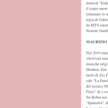
musical “kink
il teatro nuo
terminato le r
regia di Gabri
da MTS entert
Simone Nardi
MAURIZIO
Nel 2019 inte
10e10 nel mus
musiche origi
Menken. Dal 2
ruolo di Zio 
cale “La Fami
del tecnico M
Piace” di e co
Sir Robin nel
“Spamalot” al 