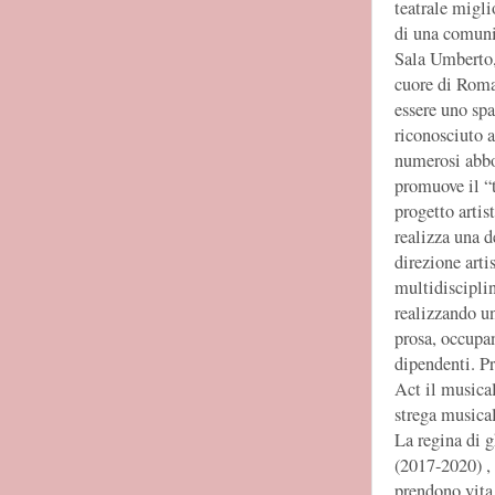
teatrale miglio
di una comuni
Sala Umberto, 
cuore di Roma
essere uno spa
riconosciuto a
numerosi abbon
promuove il “t
progetto arti
realizza una d
direzione art
multidisciplin
realizzando un
prosa, occupan
dipendenti. P
Act il musica
strega musica
La regina di 
(2017-2020) ,
prendono vita 