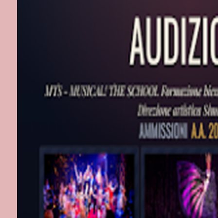
sin da piccoli
apparizione te
Dal 2011 pren
per ragazzi. Tr
ricorda quell
in "Talent Hig
Sofia" ed Em
Il ruolo che l
adolescenti è
protagonista 
Bianca Fashio
Rossi. Un ruo
canto e nei li
“Aladin-Il mu
Novembre la v
commedia di V
Distribution.