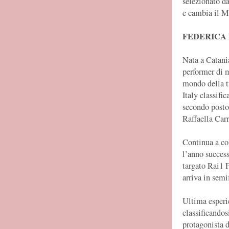
selezionato d
e cambia il M
FEDERICA 
Nata a Catania
performer di 
mondo della t
Italy classifi
secondo posto 
Raffaella Carr
Continua a co
l’anno succes
targato Rai1 F
arriva in semi
Ultima esperi
classificandos
protagonista d