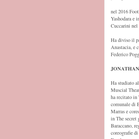
nel 2016 Foot
Yashodara e i
Cuccarini nel 
Ha diviso il 
Anastacia, e c
Federico Pogg
JONATHAN
Ha studiato a
Muscial Theat
ha recitato in 
comunale di B
Marras e coreo
in The secret 
Baraccano, re
coreografie d