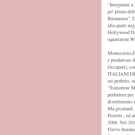
“Insegnami a 
po’ prima del
Buonasera”. D
alla quale neg
Hollywood Dr
squartatore,Wo
Montecristo,F
e produttore
Occupati), co
ITALIANI DEL
sei perfetto,
“Tomorrow Mor
performer per 
divertimento 
Ma-gicaland. I
Proietti , ed 
2006. Nel 2010
Flavio Insinn