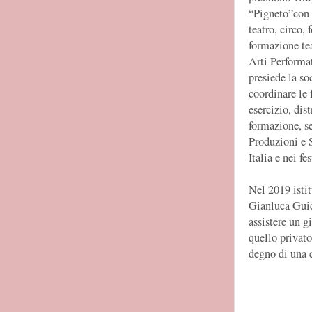
“Pigneto”con 
teatro, circo,
formazione tea
Arti Performa
presiede la so
coordinare le 
esercizio, dis
formazione, se
Produzioni e S
Italia e nei fe
Nel 2019 isti
Gianluca Guidi
assistere un g
quello privato
degno di una c