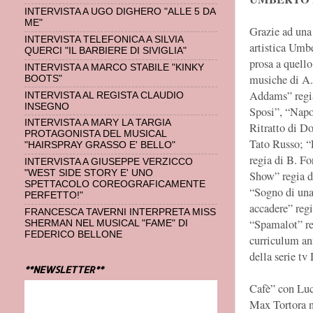
INTERVISTA A UGO DIGHERO "ALLE 5 DA
ME"
Grazie ad una
INTERVISTA TELEFONICA A SILVIA
artistica Umbe
QUERCI "IL BARBIERE DI SIVIGLIA"
prosa a quell
INTERVISTA A MARCO STABILE "KINKY
musiche di A
BOOTS"
Addams” regia
INTERVISTA AL REGISTA CLAUDIO
INSEGNO
Sposi”, “Napol
INTERVISTA A MARY LA TARGIA
Ritratto di Do
PROTAGONISTA DEL MUSICAL
Tato Russo; “
"HAIRSPRAY GRASSO E' BELLO"
regia di B. F
INTERVISTA A GIUSEPPE VERZICCO
"WEST SIDE STORY E' UNO
Show” regia 
SPETTACOLO COREOGRAFICAMENTE
“Sogno di una
PERFETTO!"
accadere” regi
FRANCESCA TAVERNI INTERPRETA MISS
“Spamalot” reg
SHERMAN NEL MUSICAL "FAME" DI
FEDERICO BELLONE
curriculum ann
della serie tv
**NEWSLETTER**
Cafè” con Luca
Max Tortora n