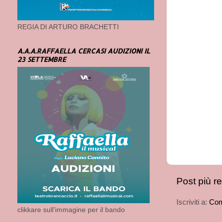
REGIA DI ARTURO BRACHETTI
A.A.A.RAFFAELLA CERCASI AUDIZIONI IL
23 SETTEMBRE
Post più r
Iscriviti a:
Com
clikkare sull'immagine per il bando