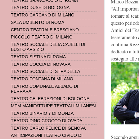
Marco Rezzani
TEATRO BRANCACCIO DI ROMA
“All'importanz
TEATRO DUSE DI BOLOGNA
tornare al tea
TEATRO CARCANO DI MILANO
questo period
SALA UMBERTO DI ROMA
Amici del Teat
CENTRO TEATRALE BRESCIANO
tesseramento 
PICCOLO TEATRO DI MILANO
continua Rezza
TEATRO SOCIALE DELIA CAJELLI DI
BUSTO ARSIZIO
dedicato a tut
TEATRO SISTINA DI ROMA
sostegno alle n
TEATRO COCCIA DI NOVARA
TEATRO SOCIALE DI STRADELLA
TEATRO FONTANA DI MILANO
TEATRO COMUNALE ABBADO DI
FERRARA
TEATRO CELEBRAZIONI DI BOLOGNA
MTM MANIFATTURE TEATRALI MILANESI
TEATRO BINARIO 7 DI MONZA
TEATRO DINO CROCCO DI OVADA
TEATRO CARLO FELICE DI GENOVA
ANTICIPAZIONI TEATRO CIVICO DI
Secondo appu