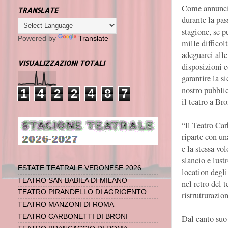
Come annunc
TRANSLATE
durante la pas
stagione, se p
Powered by
Translate
mille difficol
adeguarci alle
VISUALIZZAZIONI TOTALI
disposizioni c
garantire la s
nostro pubblic
1
4
2
2
4
8
7
il teatro a Bro
“Il Teatro Car
riparte con un
e la stessa vo
slancio e lust
ESTATE TEATRALE VERONESE 2026
location degli
TEATRO SAN BABILA DI MILANO
nel retro del 
TEATRO PIRANDELLO DI AGRIGENTO
ristrutturazion
TEATRO MANZONI DI ROMA
TEATRO CARBONETTI DI BRONI
Dal canto suo