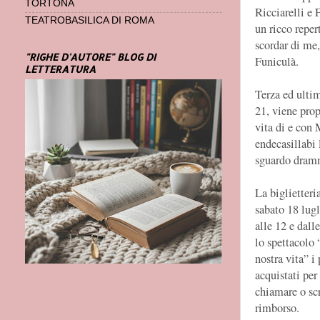
TORTONA
Ricciarelli e 
TEATROBASILICA DI ROMA
un ricco reper
scordar di me
"RIGHE D'AUTORE" BLOG DI
Funiculà.
LETTERATURA
Terza ed ultim
21, viene prop
vita di e con 
endecasillabi
sguardo dramma
La biglietteria
sabato 18 lugl
alle 12 e dall
lo spettacolo
nostra vita” i 
acquistati per
chiamare o scr
rimborso.