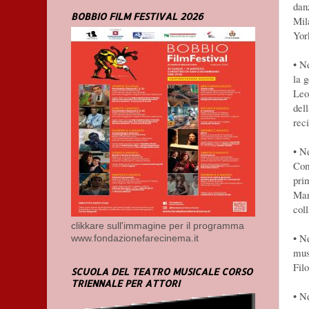
dan
BOBBIO FILM FESTIVAL 2026
Mil
Yor
• N
la 
Leo
del
rec
• N
Com
pri
Mar
col
clikkare sull'immagine per il programma
• Ne
www.fondazionefarecinema.it
mus
Fil
SCUOLA DEL TEATRO MUSICALE CORSO
TRIENNALE PER ATTORI
• Ne