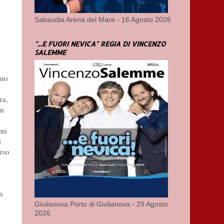
Sabaudia Arena del Mare - 16 Agosto 2026
"...E FUORI NEVICA" REGIA DI VINCENZO
e
SALEMME
ato
ra,
in
umi
i
erso
n
Giulianova Porto di Giulianova - 29 Agosto
2026