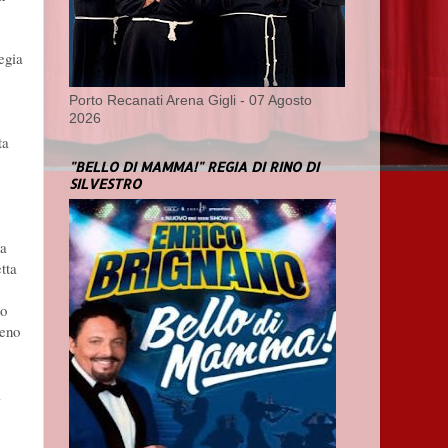
egia
Porto Recanati Arena Gigli - 07 Agosto
2026
ta
"BELLO DI MAMMA!" REGIA DI RINO DI
SILVESTRO
la
tta
to
meno
l