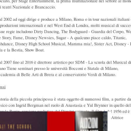
ociato, per Stage Entertainment, la prima multinazionale nel settore al mon
 i teatri Nazionale e Brancaccio.
al 2002 ad oggi dirige e produce a Milano, Roma o in tour nazionali italiani 
 produzioni internazionali e nel West End di Londra, molti musical di succe
sue regie includono Dirty Dancing, The Bodyguard - Guardia del Corpo, We
e Story, Fame, Disney Newsies, Sugar - A qualcuno piace caldo, Titanic,
shdance, Disney High School Musical, Mamma mia!, Sister Act, Disney -
la e la Bestia, Show Boat.
al 2007 fino al 2016 è direttore artistico per SDM - La scuola del Musical d
ano Tiene seminari presso le università Bocconi e Statale di Milano,
ccademia di Belle Arti di Brera e al conservatorio Verdi di Milano.
ossi
toria della piccola principessa è stata oggetto di numerosi film, a partire da
ssico con Ingrid Bergman nel ruolo di Anastasia e Yul Brynner in quello del
erale Bunin, versione realistica del Dimitri animato. Il film è del 1956 ed è
etto da Anatole Litvak e valse l’Oscar a Bergman come Miglior Attrice
tagonista.