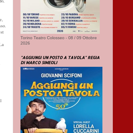
do,
e,
sso.
st
Torino Teatro Colosseo - 08 / 09 Ottobre
2026
 La
"AGGIUNGI UN POSTO A TAVOLA" REGIA
DI MARCO SIMEOLI
i
l