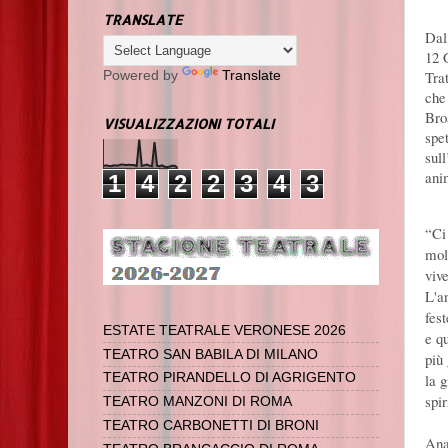
TRANSLATE
Dal
12 
Tra
Powered by
Translate
ch
Bro
VISUALIZZAZIONI TOTALI
sp
su
ani
1
4
2
2
3
4
3
“Ci
molt
viv
L'a
fes
ESTATE TEATRALE VERONESE 2026
e q
TEATRO SAN BABILA DI MILANO
più
la 
TEATRO PIRANDELLO DI AGRIGENTO
spi
TEATRO MANZONI DI ROMA
TEATRO CARBONETTI DI BRONI
Ana