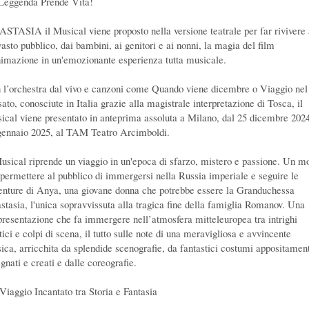
Leggenda Prende Vita!
STASIA il Musical viene proposto nella versione teatrale per far rivivere
vasto pubblico, dai bambini, ai genitori e ai nonni, la magia del film
nimazione in un'emozionante esperienza tutta musicale.
 l’orchestra dal vivo e canzoni come Quando viene dicembre o Viaggio nel
ato, conosciute in Italia grazie alla magistrale interpretazione di Tosca, il
ical viene presentato in anteprima assoluta a Milano, dal 25 dicembre 2024
gennaio 2025, al TAM Teatro Arcimboldi.
Musical riprende un viaggio in un'epoca di sfarzo, mistero e passione. Un m
 permettere al pubblico di immergersi nella Russia imperiale e seguire le
enture di Anya, una giovane donna che potrebbe essere la Granduchessa
stasia, l'unica sopravvissuta alla tragica fine della famiglia Romanov. Una
presentazione che fa immergere nell’atmosfera mitteleuropea tra intrighi
tici e colpi di scena, il tutto sulle note di una meravigliosa e avvincente
ica, arricchita da splendide scenografie, da fantastici costumi appositamen
gnati e creati e dalle coreografie.
Viaggio Incantato tra Storia e Fantasia