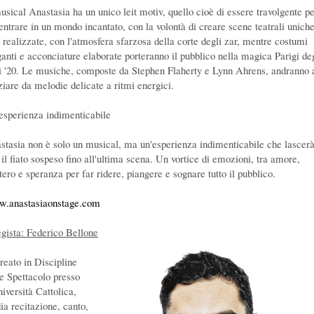
musical Anastasia ha un unico leit motiv, quello cioè di essere travolgente p
 entrare in un mondo incantato, con la volontà di creare scene teatrali unich
 realizzate, con l'atmosfera sfarzosa della corte degli zar, mentre costumi
ganti e acconciature elaborate porteranno il pubblico nella magica Parigi de
i '20. Le musiche, composte da Stephen Flaherty e Lynn Ahrens, andranno 
ziare da melodie delicate a ritmi energici.
esperienza indimenticabile
stasia non è solo un musical, ma un'esperienza indimenticabile che lascer
 il fiato sospeso fino all'ultima scena. Un vortice di emozioni, tra amore,
tero e speranza per far ridere, piangere e sognare tutto il pubblico.
.anastasiaonstage.com
regista: Federico Bellone
reato in Discipline
le Spettacolo presso
iversità Cattolica,
ia recitazione, canto,