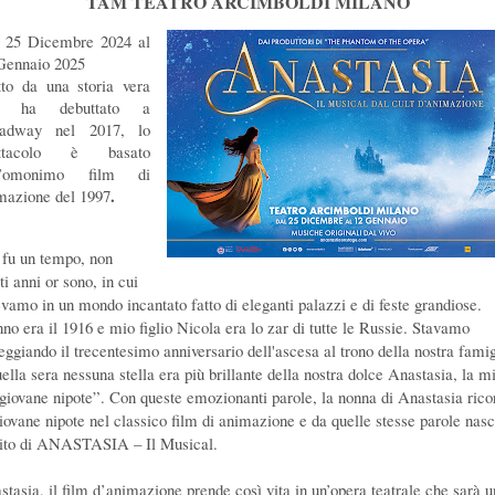
TAM TEATRO ARCIMBOLDI MILANO
 25 Dicembre 2024 al
Gennaio 2025
tto da una storia vera
e ha debuttato a
adway nel 2017, lo
ettacolo è basato
ll’omonimo film di
.
mazione del 1997
 fu un tempo, non
i anni or sono, in cui
evamo in un mondo incantato fatto di eleganti palazzi e di feste grandiose.
nno era il 1916 e mio figlio Nicola era lo zar di tutte le Russie. Stavamo
teggiando il trecentesimo anniversario dell'ascesa al trono della nostra famig
uella sera nessuna stella era più brillante della nostra dolce Anastasia, la m
 giovane nipote”. Con queste emozionanti parole, la nonna di Anastasia rico
giovane nipote nel classico film di animazione e da quelle stesse parole nasc
rito di ANASTASIA – Il Musical.
stasia, il film d’animazione prende così vita in un’opera teatrale che sarà u