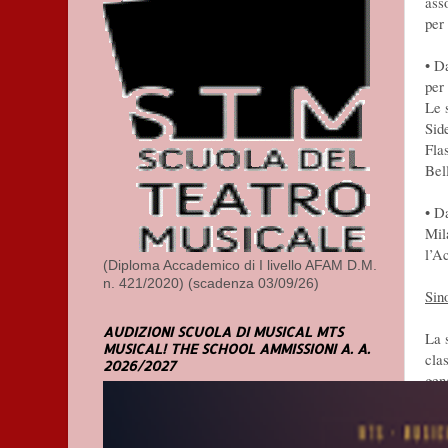
ass
per
• D
per
Le 
Sid
Fla
Bel
• D
Mil
l’A
(Diploma Accademico di I livello AFAM D.M.
n. 421/2020) (scadenza 03/09/26)
Sin
AUDIZIONI SCUOLA DI MUSICAL MTS
La s
MUSICAL! THE SCHOOL AMMISSIONI A. A.
cla
2026/2027
gen
dir
Pro