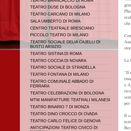
TEATRO BRANCACCIO DI ROMA
gra
TEATRO DUSE DI BOLOGNA
Pha
TEATRO CARCANO DI MILANO
rea
SALA UMBERTO DI ROMA
che
CENTRO TEATRALE BRESCIANO
Con
PICCOLO TEATRO DI MILANO
Ana
TEATRO SOCIALE DELIA CAJELLI DI
BUSTO ARSIZIO
stor
TEATRO SISTINA DI ROMA
La 
TEATRO COCCIA DI NOVARA
TEATRO SOCIALE DI STRADELLA
“Il
TEATRO FONTANA DI MILANO
rin
TEATRO COMUNALE ABBADO DI
e A
FERRARA
ric
TEATRO CELEBRAZIONI DI BOLOGNA
sem
MTM MANIFATTURE TEATRALI MILANESI
per
TEATRO BINARIO 7 DI MONZA
TEATRO DINO CROCCO DI OVADA
Il 
tea
TEATRO CARLO FELICE DI GENOVA
Ber
ANTICIPAZIONI TEATRO CIVICO DI