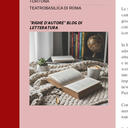
TORTONA
Le 
TEATROBASILICA DI ROMA
can
gra
"RIGHE D'AUTORE" BLOG DI
coi
LETTERATURA
icon
In I
ada
att
e i
sce
int
impe
nev
Par
Con
nar
tou