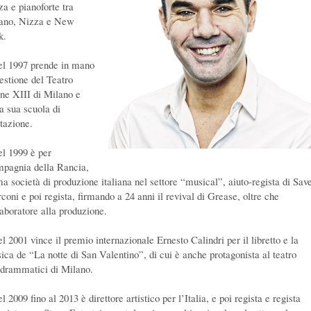
za e pianoforte tra
ano, Nizza e New
k.
el 1997 prende in mano
gestione del Teatro
ne XIII di Milano e
la sua scuola di
itazione.
el 1999 è per
pagnia della Rancia,
ma società di produzione italiana nel settore “musical”, aiuto-regista di Sav
coni e poi regista, firmando a 24 anni il revival di Grease, oltre che
laboratore alla produzione.
l 2001 vince il premio internazionale Ernesto Calindri per il libretto e la
ica de “La notte di San Valentino”, di cui è anche protagonista al teatro
odrammatici di Milano.
l 2009 fino al 2013 è direttore artistico per l’Italia, e poi regista e regista