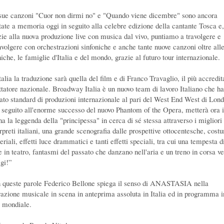
sue canzoni "Cuor non dirmi no" e "Quando viene dicembre" sono ancora
tate a memoria oggi in seguito alla celebre edizione della cantante Tosca e,
zie alla nuova produzione live con musica dal vivo, puntiamo a travolgere e
nvolgere con orchestrazioni sinfoniche e anche tante nuove canzoni oltre all
iche, le famiglie d'Italia e del mondo, grazie al futuro tour internazionale.
talia la traduzione sarà quella del film e di Franco Travaglio, il più accredit
ttatore nazionale. Broadway Italia è un nuovo team di lavoro Italiano che ha
uato standard di produzioni internazionale al pari del West End West di Lond
n seguito all'enorme successo del nuovo Phantom of the Opera, metterà ora 
na la leggenda della "principessa" in cerca di sé stessa attraverso i migliori
erpreti italiani, una grande scenografia dalle prospettive ottocentesche, cost
riali, effetti luce drammatici e tanti effetti speciali, tra cui una tempesta d
e in teatro, fantasmi del passato che danzano nell'aria e un treno in corsa v
igi!”
 queste parole Federico Bellone spiega il senso di ANASTASIA nella
razione musicale in scena in anteprima assoluta in Italia ed in programma i
r mondiale.