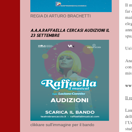
Il 
far
REGIA DI ARTURO BRACHETTI
mai
ele
ann
A.A.A.RAFFAELLA CERCASI AUDIZIONI IL
23 SETTEMBRE
spa
Un'
Ana
con
mis
www
Il 
Lau
del
l’Un
clikkare sull'immagine per il bando
stud