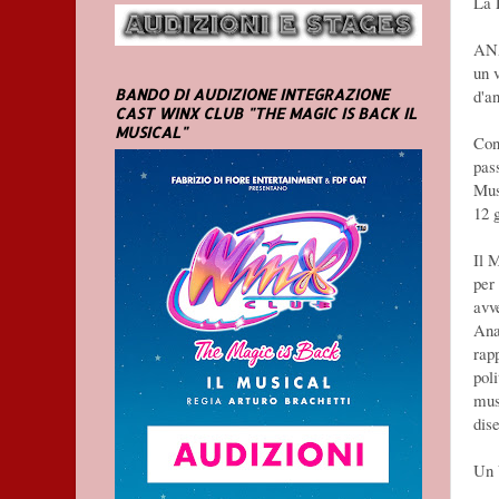
La 
ANA
un 
d'a
BANDO DI AUDIZIONE INTEGRAZIONE
CAST WINX CLUB "THE MAGIC IS BACK IL
MUSICAL"
Con
pass
Mus
12 
Il 
per
avv
Ana
rap
poli
mus
dise
Un 