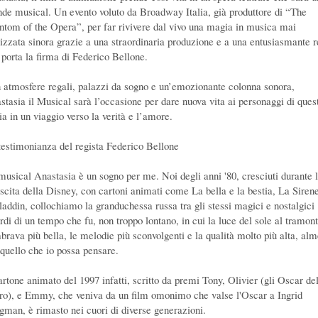
nde musical. Un evento voluto da Broadway Italia, già produttore di “The
ntom of the Opera”, per far rivivere dal vivo una magia in musica mai
lizzata sinora grazie a una straordinaria produzione e a una entusiasmante r
 porta la firma di Federico Bellone.
 atmosfere regali, palazzi da sogno e un’emozionante colonna sonora,
stasia il Musical sarà l’occasione per dare nuova vita ai personaggi di ques
ia in un viaggio verso la verità e l’amore.
testimonianza del regista Federico Bellone
 musical Anastasia è un sogno per me. Noi degli anni '80, cresciuti durante 
ascita della Disney, con cartoni animati come La bella e la bestia, La Sirene
laddin, collochiamo la granduchessa russa tra gli stessi magici e nostalgici
ordi di un tempo che fu, non troppo lontano, in cui la luce del sole al tramon
brava più bella, le melodie più sconvolgenti e la qualità molto più alta, al
 quello che io possa pensare.
cartone animato del 1997 infatti, scritto da premi Tony, Olivier (gli Oscar de
tro), e Emmy, che veniva da un film omonimo che valse l'Oscar a Ingrid
gman, è rimasto nei cuori di diverse generazioni.