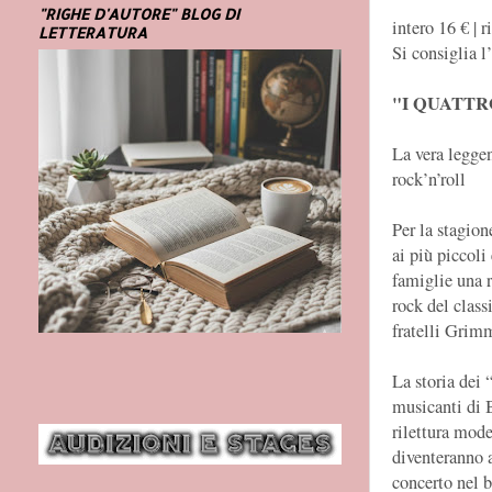
"RIGHE D'AUTORE" BLOG DI
intero 16 € | r
LETTERATURA
Si consiglia l
"I QUATTR
La vera legge
rock’n’roll
Per la stagion
ai più piccoli 
famiglie una r
rock del class
fratelli Grim
La storia dei 
musicanti di B
rilettura mode
diventeranno a
concerto nel 