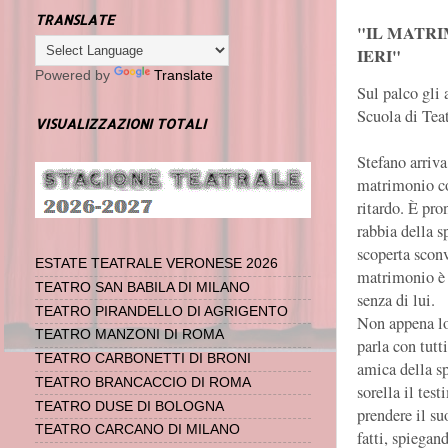
TRANSLATE
"IL MATR
IERI"
Powered by
Translate
Sul palco gli a
Scuola di Tea
VISUALIZZAZIONI TOTALI
Stefano arriva
matrimonio co
ritardo. È pro
rabbia della s
scoperta sconv
ESTATE TEATRALE VERONESE 2026
matrimonio è 
TEATRO SAN BABILA DI MILANO
senza di lui.
TEATRO PIRANDELLO DI AGRIGENTO
Non appena lo
TEATRO MANZONI DI ROMA
parla con tutt
TEATRO CARBONETTI DI BRONI
amica della sp
TEATRO BRANCACCIO DI ROMA
sorella il test
TEATRO DUSE DI BOLOGNA
prendere il su
TEATRO CARCANO DI MILANO
fatti, spiegan