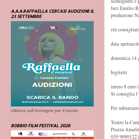
scenografie e
luci Emilio B
A.A.A.RAFFAELLA CERCASI AUDIZIONI IL
produzione Na
23 SETTEMBRE
età consigliat
data spettacol
domenica 14 g
biglietti
intero 8 euro 
Si consiglia l
Per informazi
clikkare sull'immagine per il bando
Teatro la Cam
BOBBIO FILM FESTIVAL 2026
Piazza Ansel
039 9080122 