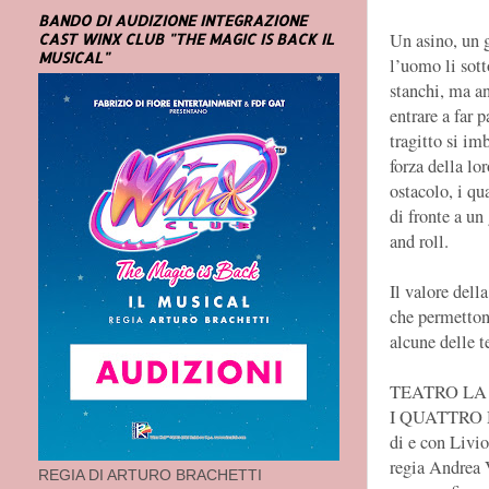
BANDO DI AUDIZIONE INTEGRAZIONE
Un asino, un g
CAST WINX CLUB "THE MAGIC IS BACK IL
MUSICAL"
l’uomo li sott
stanchi, ma an
entrare a far 
tragitto si im
forza della l
ostacolo, i qu
di fronte a un
and roll.
Il valore dell
che permetton
alcune delle t
TEATRO L
I QUATTRO
di e con Livio
regia Andrea 
REGIA DI ARTURO BRACHETTI