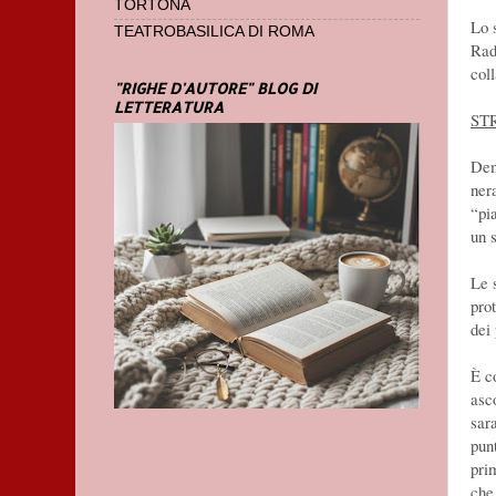
TORTONA
Lo 
TEATROBASILICA DI ROMA
Rad
col
"RIGHE D'AUTORE" BLOG DI
LETTERATURA
ST
Dem
ner
“pi
un 
Le 
prot
dei
È c
asco
sar
pun
prim
che