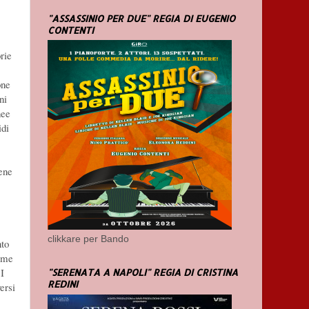
"ASSASSINIO PER DUE" REGIA DI EUGENIO
CONTENTI
rie
one
ni
nee
idi
rene
clikkare per Bando
nto
sume
 I
"SERENATA A NAPOLI" REGIA DI CRISTINA
REDINI
ersi