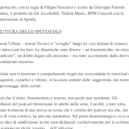
spettacolo, con la regia di Filippo Ferraresi e scritto da Giuseppe Paternò
dusa, è prodotto da Gli Ascoltabili, Trident Music, BPM Concerti con la
laborazione di Spotify.
RUTTURA DELLO SPETTACOLO
oni Urbani – Amori Tossici si “scioglie” lungo tre casi italiani di cronaca
a intrecciati tra loro. Le dinamiche sono diverse – un femminicidio, un omic
anificato”, un delitto legato alla passione – ma tutte accomunate dalla deriv
sentimento amoroso.
storie non si muovono a compartimenti stagni ma assecondano le emozioni 
agonisti, carnefici e vittime, si lasciano sedurre dalle suggestioni, dai move
 personaggi, dalle azioni.
osì che il ritmo, frammentato e tensivo, non perde mai mordente. Gli
ltatori del podcast ritroveranno lo spirito della serie. I neofiti, a loro volta,
anno testimoni di una messa in scena che è costola del podcast ma che, dal
to di vista estetico, ha una sua autonomia. Sul piano drammaturgico, ecco 
a idea di suddivisione in atti (non dichiarati, esclusivamente per la scrittur
 seguono un ideale viaggio… dell’anti-eroe.