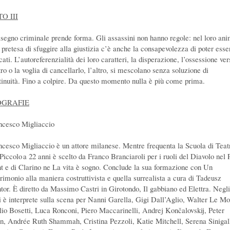
O III
disegno criminale prende forma. Gli assassini non hanno regole: nel loro an
a pretesa di sfuggire alla giustizia c’è anche la consapevolezza di poter esse
ati. L’autoreferenzialità dei loro caratteri, la disperazione, l’ossessione ver
tro o la voglia di cancellarlo, l’altro, si mescolano senza soluzione di
tinuità. Fino a colpire. Da questo momento nulla è più come prima.
OGRAFIE
ncesco Migliaccio
ncesco Migliaccio è un attore milanese. Mentre frequenta la Scuola di Teat
 Piccolo a 22 anni è scelto da Franco Branciaroli per i ruoli del Diavolo nel 
t e di Clarino ne La vita è sogno. Conclude la sua formazione con Un
rimonio alla maniera costruttivista e quella surrealista a cura di Tadeusz
tor. È diretto da Massimo Castri in Girotondo, Il gabbiano ed Elettra. Negli
i è interprete sulla scena per Nanni Garella, Gigi Dall’Aglio, Walter Le Mo
lio Bosetti, Luca Ronconi, Piero Maccarinelli, Andrej Končalovskij, Peter
in, Andrée Ruth Shammah, Cristina Pezzoli, Katie Mitchell, Serena Sinigall