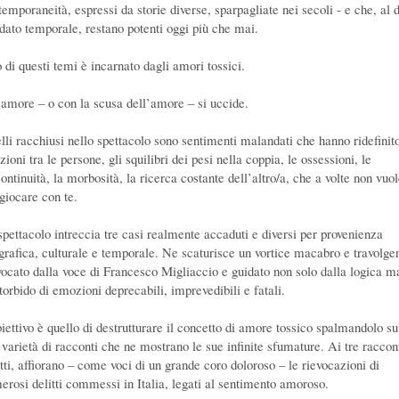
emporaneità, espressi da storie diverse, sparpagliate nei secoli - e che, al d
 dato temporale, restano potenti oggi più che mai.
 di questi temi è incarnato dagli amori tossici.
 amore – o con la scusa dell’amore – si uccide.
lli racchiusi nello spettacolo sono sentimenti malandati che hanno ridefinito
zioni tra le persone, gli squilibri dei pesi nella coppia, le ossessioni, le
ontinuità, la morbosità, la ricerca costante dell’altro/a, che a volte non vuo
 giocare con te.
spettacolo intreccia tre casi realmente accaduti e diversi per provenienza
grafica, culturale e temporale. Ne scaturisce un vortice macabro e travolge
vocato dalla voce di Francesco Migliaccio e guidato non solo dalla logica m
torbido di emozioni deprecabili, imprevedibili e fatali.
biettivo è quello di destrutturare il concetto di amore tossico spalmandolo su
 varietà di racconti che ne mostrano le sue infinite sfumature. Ai tre raccont
atti, affiorano – come voci di un grande coro doloroso – le rievocazioni di
erosi delitti commessi in Italia, legati al sentimento amoroso.