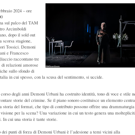
ebbraio 2024 – ore
00
na sul palco del TAM
tro Arcimboldi
ano, dopo il sold out
la scorsa stagione,
ri Tossici. Demoni
ani e Francesco
liaccio raccontano tre
i di relazioni amorose
iche sullo sfondo di
talia in cui spesso, con la scusa del sentimento, si uccide.
 corso degli anni Demoni Urbani ha costruito identità, tono di voce e stile n
contare storie del crimine. Se il piano sonoro costituisce un elemento centra
la storia del format, che tipo di contributo possono offrire una drammaturgia
 visione per la scena? Una variazione in cui un testo genera una molteplicit
i. In cui una storia è tante storie.
 dei punti di forza di Demoni Urbani è l’adesione a temi vicini alla