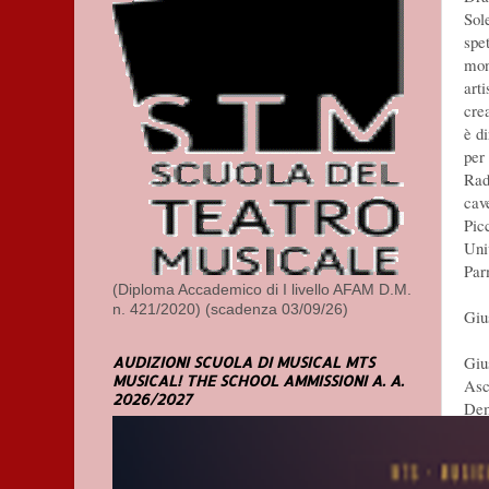
Sol
spet
mon
arti
cre
è d
per
Rad
cav
Pic
Uni
Par
(Diploma Accademico di I livello AFAM D.M.
n. 421/2020) (scadenza 03/09/26)
Giu
Giu
AUDIZIONI SCUOLA DI MUSICAL MTS
MUSICAL! THE SCHOOL AMMISSIONI A. A.
Asc
2026/2027
Dem
Mor
Chr
Big