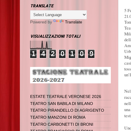
TRANSLATE
5 F
21.
Tor
Powered by
Translate
Tea
Mil
VISUALIZZAZIONI TOTALI
del
Amo
Urb
1
4
2
0
1
0
9
Mig
cas
toss
un’I
Nel
rac
ESTATE TEATRALE VERONESE 2026
nel
TEATRO SAN BABILA DI MILANO
una
TEATRO PIRANDELLO DI AGRIGENTO
test
TEATRO MANZONI DI ROMA
TEATRO CARBONETTI DI BRONI
Uno