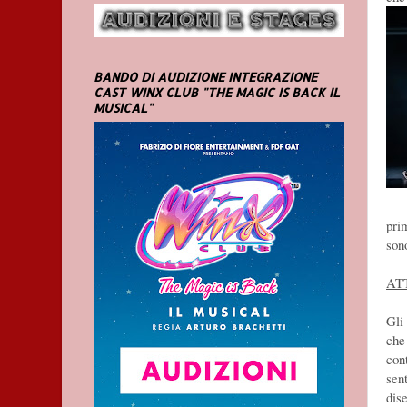
BANDO DI AUDIZIONE INTEGRAZIONE
CAST WINX CLUB "THE MAGIC IS BACK IL
MUSICAL"
prim
sono
ATT
Gli
che
con
sen
dise