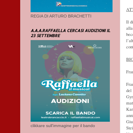
ATT
REGIA DI ARTURO BRACHETTI
Il 
all
A.A.A.RAFFAELLA CERCASI AUDIZIONI IL
becc
23 SETTEMBRE
l’al
con
BI
Fra
Fra
del
Gyn
mat
Kan
ann
Giu
clikkare sull'immagine per il bando
Ste