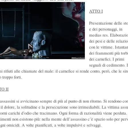
ATTO I
Presentazione delle sto
e dei personaggi, in
medias res. Elaborazi
dei pesi e delle relazio
con le vittime. Istanta
dei frammenti più torb
dei carnefici. I primi
segnali di cedimento. I
i rifiuti alle chiamate del male: il carnefice si rende conto, però, che le si
 troppo forti.
O II
 assassini si avvicinano sempre di più al punto di non ritorno. Si rendono co
 il dolore, la solitudine e la persecuzione sono irrimediabili. La vittima as
torni carichi d’odio che tracimano. Ogni forma di razionalità viene perduta.
timenti non esistono più: nella mente dell’assassino c’è spazio solo per perv
gni omicidi. A volte pianificati, a volte impulsivi e selvaggi.