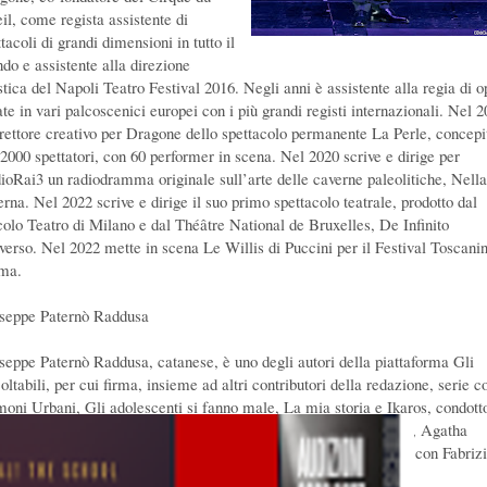
eil, come regista assistente di
tacoli di grandi dimensioni in tutto il
do e assistente alla direzione
stica del Napoli Teatro Festival 2016. Negli anni è assistente alla regia di 
ate in vari palcoscenici europei con i più grandi registi internazionali. Nel 
irettore creativo per Dragone dello spettacolo permanente La Perle, concepi
 2000 spettatori, con 60 performer in scena. Nel 2020 scrive e dirige per
ioRai3 un radiodramma originale sull’arte delle caverne paleolitiche, Nella
erna. Nel 2022 scrive e dirige il suo primo spettacolo teatrale, prodotto dal
colo Teatro di Milano e dal Théâtre National de Bruxelles, De Infinito
verso. Nel 2022 mette in scena Le Willis di Puccini per il Festival Toscanin
ma.
seppe Paternò Raddusa
seppe Paternò Raddusa, catanese, è uno degli autori della piattaforma Gli
oltabili, per cui firma, insieme ad altri contributori della redazione, serie 
oni Urbani, Gli adolescenti si fanno male, La mia storia e Ikaros, condott
gan. Sceneggia uno dei primi podcast di fiction prodotti in Italia, Agatha
istie Scomparsa, ed è tra gli autori delle audioserie The Source, con Fabriz
gio e Massimiliano Loizzi, e Ferite, con Donatella Finocchiaro.