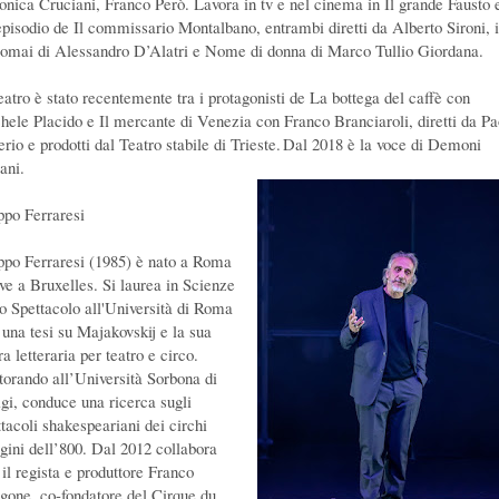
onica Cruciani, Franco Però. Lavora in tv e nel cinema in Il grande Fausto 
episodio de Il commissario Montalbano, entrambi diretti da Alberto Sironi, 
omai di Alessandro D’Alatri e Nome di donna di Marco Tullio Giordana.
teatro è stato recentemente tra i protagonisti de La bottega del caffè con
hele Placido e Il mercante di Venezia con Franco Branciaroli, diretti da Pa
erio e prodotti dal Teatro stabile di Trieste. Dal 2018 è la voce di Demoni
ani.
ippo Ferraresi
ippo Ferraresi (1985) è nato a Roma
ive a Bruxelles. Si laurea in Scienze
lo Spettacolo all'Università di Roma
 una tesi su Majakovskij e la sua
a letteraria per teatro e circo.
torando all’Università Sorbona di
igi, conduce una ricerca sugli
ttacoli shakespeariani dei circhi
igini dell’800. Dal 2012 collabora
 il regista e produttore Franco
gone, co-fondatore del Cirque du