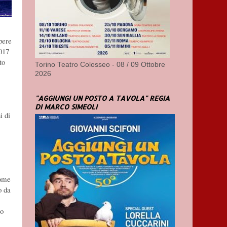
opere
2017
to
Torino Teatro Colosseo - 08 / 09 Ottobre
2026
"AGGIUNGI UN POSTO A TAVOLA" REGIA
DI MARCO SIMEOLI
i di
come
o da
io