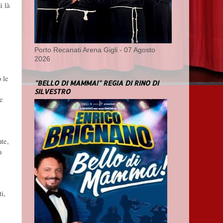
i là
Porto Recanati Arena Gigli - 07 Agosto
2026
 le
"BELLO DI MAMMA!" REGIA DI RINO DI
SILVESTRO
le
nte,
a
i,