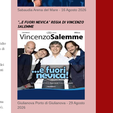
Sabaudia Arena del Mare - 16 Agosto 2026
"...E FUORI NEVICA" REGIA DI VINCENZO
SALEMME
idio
a di
dei
nti
una
Giulianova Porto di Giulianova - 29 Agosto
a),
2026