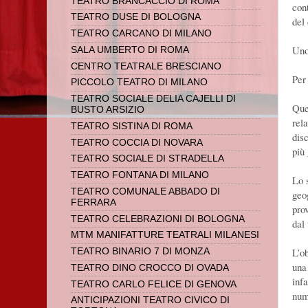
TEATRO BRANCACCIO DI ROMA
cont
TEATRO DUSE DI BOLOGNA
del
TEATRO CARCANO DI MILANO
Uno
SALA UMBERTO DI ROMA
CENTRO TEATRALE BRESCIANO
Per
PICCOLO TEATRO DI MILANO
TEATRO SOCIALE DELIA CAJELLI DI
Que
BUSTO ARSIZIO
rela
TEATRO SISTINA DI ROMA
disc
TEATRO COCCIA DI NOVARA
più
TEATRO SOCIALE DI STRADELLA
TEATRO FONTANA DI MILANO
Lo 
TEATRO COMUNALE ABBADO DI
geo
FERRARA
pro
TEATRO CELEBRAZIONI DI BOLOGNA
dal 
MTM MANIFATTURE TEATRALI MILANESI
L’o
TEATRO BINARIO 7 DI MONZA
una
TEATRO DINO CROCCO DI OVADA
inf
TEATRO CARLO FELICE DI GENOVA
num
ANTICIPAZIONI TEATRO CIVICO DI