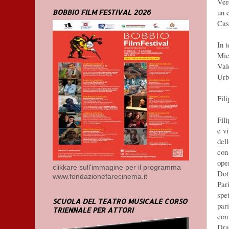
Ver
un 
BOBBIO FILM FESTIVAL 2026
Cas
In 
Mic
Val
Urb
Fil
Fil
e v
del
con
oper
clikkare sull'immagine per il programma
Dot
www.fondazionefarecinema.it
Par
spe
SCUOLA DEL TEATRO MUSICALE CORSO
par
TRIENNALE PER ATTORI
con
Dra