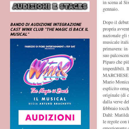
in scena al Si
gennaio.
Dopo il debut
BANDO DI AUDIZIONE INTEGRAZIONE
propria avventu
CAST WINX CLUB "THE MAGIC IS BACK IL
MUSICAL"
nazionale gli
musicale itali
primavera: in
suo palcoscen
Piparo che pi
imperdibili. I
MARCHESE DEL
Mario Monicel
esplicito oma
originale (di 
dalla verve de
febbraio toc
Dahl: Matilda
le regole con 
emozionante c