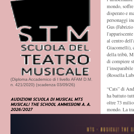
mondo, soffre 
disperato e m
personaggi ind
Gus (Fabrizio 
l'appariscent
al centro dell
Giacomelli), c
della tribù, M
di compiere st
l’inseparabil
(Rossella Lub
(Diploma Accademico di I livello AFAM D.M.
n. 421/2020) (scadenza 03/09/26)
“Cats” di And
ha battuto tutt
AUDIZIONI SCUOLA DI MUSICAL MTS
oltre 73 milio
MUSICAL! THE SCHOOL AMMISSIONI A. A.
mondo. La tra
2026/2027
titolo “Old Po
raccolta di st
protagonisti. 