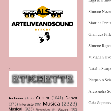
Elga Martino
Simone Nocer
Martina Peruz
Gianluca Pill
Simone Ragoz
Viviana Salv
.
Natalia Scarp
Pierpaolo Sci
Alessandra S
Cultura
(1041)
Danza
Audizioni
(167)
Gaia Soprano
Musica
(2323)
(373)
Interviste
(95)
Musical
(923)
Stages
(82)
Recensione
(9)