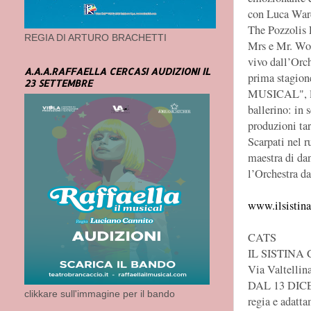
con Luca Ward 
The Pozzolis 
REGIA DI ARTURO BRACHETTI
Mrs e Mr. Wor
vivo dall’Orch
A.A.A.RAFFAELLA CERCASI AUDIZIONI IL
prima stagion
23 SETTEMBRE
MUSICAL", la 
ballerino: in 
produzioni ta
Scarpati nel r
maestra di dan
l’Orchestra da
www.ilsistina
CATS
IL SISTINA
Via Valtellin
DAL 13 DIC
clikkare sull'immagine per il bando
regia e adatt