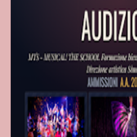
psicologia fel
di tutti i tipi
selvatici e ag
con lo pseudo
pubblico di gr
copertina illus
Prodotto dal 
Cameron Mack
dalla Società 
A.L.Webber, 
Useful Group,
dopo un anno 
successi nel 
londinese, ha
a Broadway n
La canzone “
un autentico c
Streisand: sul
sulla propria 