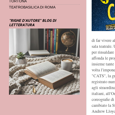
TORTONA
TEATROBASILICA DI ROMA
"RIGHE D'AUTORE" BLOG DI
LETTERATURA
di far vivere 
sala teatrale.
per rinsaldare
affonda le pro
insieme tante 
volta l'impone
"CATS", la gr
registrato num
agli straordina
italiani, all'
coreografie di
cambiato la St
Andrew Lloyd 