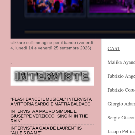
giorni passati
ricominciare u
cui anche Cel
Milva, Ute Le
Hudson.
clikkare sull'immagine per il bando (venerdì
CAST
4, lunedì 14 e venerdì 25 settembre 2026)
Malika Ayane
.
Fabrizio Ange
Fabrizio Cor
"FLASHDANCE IL MUSICAL" INTERVISTA
Giorgio Ada
A VITTORIA SARDO E MATTIA BALDACCI
INTERVISTA A MAURO SIMONE E
GIUSEPPE VERZICCO "SINGIN' IN THE
Sergio Giaco
RAIN"
INTERVISTA A GAIA DE LAURENTIIS
Jacopo Pellic
"ALLE 5 DA ME"