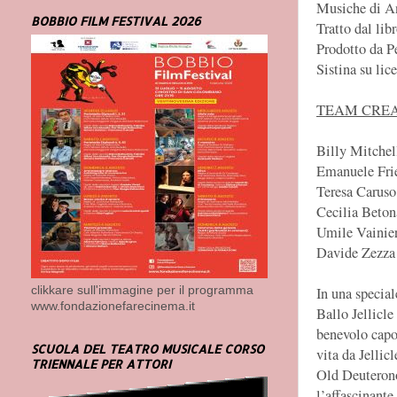
Musiche di A
BOBBIO FILM FESTIVAL 2026
Tratto dal lib
Prodotto da P
Sistina su li
TEAM CRE
Billy Mitchel
Emanuele Frie
Teresa Caruso
Cecilia Beto
Umile Vainier
Davide Zezza
clikkare sull'immagine per il programma
In una speciale
www.fondazionefarecinema.it
Ballo Jellicl
benevolo capo,
SCUOLA DEL TEATRO MUSICALE CORSO
vita da Jellic
TRIENNALE PER ATTORI
Old Deuterono
l’affascinante