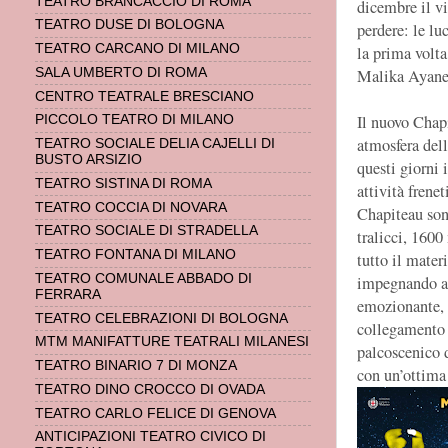
TEATRO BRANCACCIO DI ROMA
dicembre il v
TEATRO DUSE DI BOLOGNA
perdere: le lu
TEATRO CARCANO DI MILANO
la prima volt
SALA UMBERTO DI ROMA
Malika Ayane, 
CENTRO TEATRALE BRESCIANO
Il nuovo Chapi
PICCOLO TEATRO DI MILANO
atmosfera dell
TEATRO SOCIALE DELIA CAJELLI DI
BUSTO ARSIZIO
questi giorni 
TEATRO SISTINA DI ROMA
attività frene
TEATRO COCCIA DI NOVARA
Chapiteau sono
TEATRO SOCIALE DI STRADELLA
tralicci, 1600 
TEATRO FONTANA DI MILANO
tutto il mater
TEATRO COMUNALE ABBADO DI
impegnando al
FERRARA
emozionante, o
TEATRO CELEBRAZIONI DI BOLOGNA
collegamento s
MTM MANIFATTURE TEATRALI MILANESI
palcoscenico d
TEATRO BINARIO 7 DI MONZA
con un’ottima 
TEATRO DINO CROCCO DI OVADA
TEATRO CARLO FELICE DI GENOVA
ANTICIPAZIONI TEATRO CIVICO DI