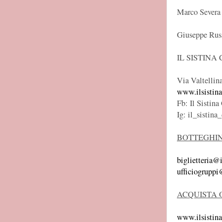
Marco Severa
Giuseppe Rus
IL SISTINA
Via Valtellin
www.ilsistina
Fb: Il Sistina
Ig: il_sistina
BOTTEGHI
biglietteria@i
ufficiogruppi@
ACQUISTA 
www.ilsistina