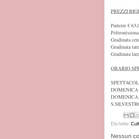
PREZZI BIG
Parterre € 63,
Poltronissima 
Gradinata cen
Gradinata late
Gradinata lat
ORARIO SP
SPETTACOLI
DOMENICA 
DOMENICA 
S.SILVESTR
Etichette:
Cul
Nessun c