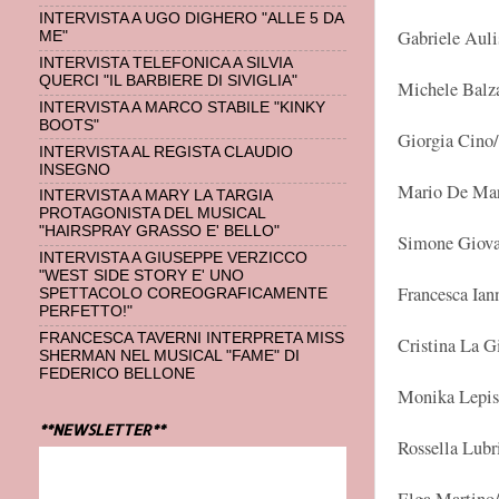
INTERVISTA A UGO DIGHERO "ALLE 5 DA
Gabriele Auli
ME"
INTERVISTA TELEFONICA A SILVIA
QUERCI "IL BARBIERE DI SIVIGLIA"
Michele Balz
INTERVISTA A MARCO STABILE "KINKY
BOOTS"
Giorgia Cino
INTERVISTA AL REGISTA CLAUDIO
INSEGNO
Mario De Mar
INTERVISTA A MARY LA TARGIA
PROTAGONISTA DEL MUSICAL
"HAIRSPRAY GRASSO E' BELLO"
Simone Giova
INTERVISTA A GIUSEPPE VERZICCO
"WEST SIDE STORY E' UNO
Francesca Ian
SPETTACOLO COREOGRAFICAMENTE
PERFETTO!"
FRANCESCA TAVERNI INTERPRETA MISS
Cristina La G
SHERMAN NEL MUSICAL "FAME" DI
FEDERICO BELLONE
Monika Lepist
**NEWSLETTER**
Rossella Lubr