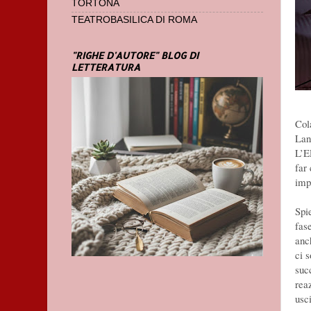
TORTONA
TEATROBASILICA DI ROMA
"RIGHE D'AUTORE" BLOG DI
LETTERATURA
Col
Lan
L’E
far
impo
Spi
fas
anc
ci 
suc
reaz
usc