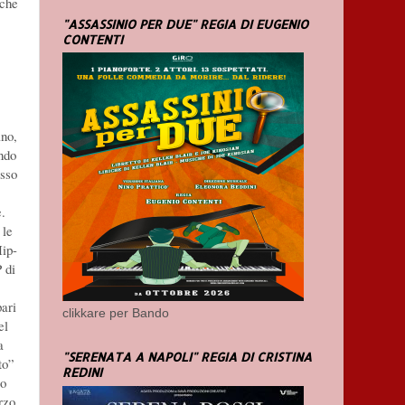
 che
"ASSASSINIO PER DUE" REGIA DI EUGENIO
CONTENTI
ano,
ando
esso
e.
 le
Hip-
 di
pari
clikkare per Bando
el
a
"SERENATA A NAPOLI" REGIA DI CRISTINA
to”
REDINI
lo
rzo.