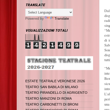
TRANSLATE
Dal
dis
Powered by
Translate
ra
sin
“M
VISUALIZZAZIONI TOTALI
est
di i
1
4
2
1
4
9
9
Sab
Son
dis
tutt
“Me
int
Ben
ESTATE TEATRALE VERONESE 2026
sic
TEATRO SAN BABILA DI MILANO
intr
TEATRO PIRANDELLO DI AGRIGENTO
L’a
però
TEATRO MANZONI DI ROMA
una
TEATRO CARBONETTI DI BRONI
una