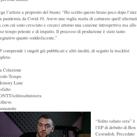
ega l’artista a proposito del brano: “Ho scritto questo brano poco dopo l’iniz
la pandemia da Covid-19. Avevo una voglia matta di catturare quell’alternat
k con cui sono cresciuto e crearci attorno una canzone introspettiva ma allo
sso tempo potente e di impatto. Il processo di produzione è stato tanto
egnativo quanto soddisfacente.”
 comprende i singoli già pubblicati e altri inediti, di seguito la tracklist
pleta:
a Colazione
erdo Tempo
emory Lane
sfalto
DNTT/solitosabatosera
ollievo
uonanotte
“Solito sabato sera” è
l’EP di debutto di Ben
Cavendish. Preceduto