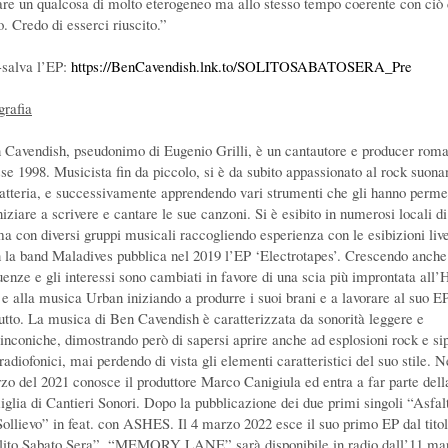
are un qualcosa di molto eterogeneo ma allo stesso tempo coerente con ciò
o. Credo di esserci riuscito.”
-salva l’EP:
https://BenCavendish.lnk.to/SOLITOSABATOSERA_Pre
grafia
 Cavendish, pseudonimo di Eugenio Grilli, è un cantautore e producer rom
sse 1998. Musicista fin da piccolo, si è da subito appassionato al rock suon
batteria, e successivamente apprendendo vari strumenti che gli hanno perm
niziare a scrivere e cantare le sue canzoni. Si è esibito in numerosi locali di
a con diversi gruppi musicali raccogliendo esperienza con le esibizioni liv
 la band Maladives pubblica nel 2019 l’EP ‘Electrotapes’. Crescendo anche
luenze e gli interessi sono cambiati in favore di una scia più improntata all’
 e alla musica Urban iniziando a produrre i suoi brani e a lavorare al suo EP
utto. La musica di Ben Cavendish è caratterizzata da sonorità leggere e
inconiche, dimostrando però di sapersi aprire anche ad esplosioni rock e si
radiofonici, mai perdendo di vista gli elementi caratteristici del suo stile. N
zo del 2021 conosce il produttore Marco Canigiula ed entra a far parte dell
iglia di Cantieri Sonori. Dopo la pubblicazione dei due primi singoli “Asfal
Sollievo” in feat. con ASHES. Il 4 marzo 2022 esce il suo primo EP dal tito
lito Sabato Sera”. “MEMORY LANE” sarà disponibile in radio dall’11 ma