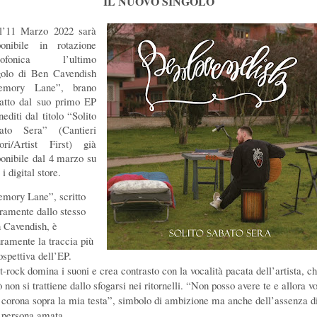
IL NUOVO SINGOLO
l’11 Marzo 2022 sarà
ponibile in rotazione
diofonica l’ultimo
golo di Ben Cavendish
emory Lane”, brano
ratto dal suo primo EP
nediti dal titolo “Solito
ato Sera” (Cantieri
ori/Artist First) già
ponibile dal 4 marzo su
i i digital store.
mory Lane”, scritto
eramente dallo stesso
 Cavendish, è
uramente la traccia più
ospettiva dell’EP.
lt-rock domina i suoni e crea contrasto con la vocalità pacata dell’artista, c
 non si trattiene dallo sfogarsi nei ritornelli.
“Non posso avere te e allora vo
 corona sopra la mia testa”, simbolo di ambizione ma anche dell’assenza d
 persona amata.