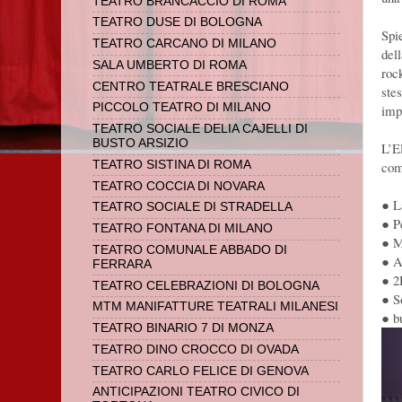
TEATRO BRANCACCIO DI ROMA
TEATRO DUSE DI BOLOGNA
Spi
TEATRO CARCANO DI MILANO
del
SALA UMBERTO DI ROMA
roc
CENTRO TEATRALE BRESCIANO
ste
PICCOLO TEATRO DI MILANO
imp
TEATRO SOCIALE DELIA CAJELLI DI
BUSTO ARSIZIO
L’EP
TEATRO SISTINA DI ROMA
com
TEATRO COCCIA DI NOVARA
● L
TEATRO SOCIALE DI STRADELLA
● P
TEATRO FONTANA DI MILANO
● M
TEATRO COMUNALE ABBADO DI
● A
FERRARA
● 2
TEATRO CELEBRAZIONI DI BOLOGNA
● S
MTM MANIFATTURE TEATRALI MILANESI
● b
TEATRO BINARIO 7 DI MONZA
TEATRO DINO CROCCO DI OVADA
TEATRO CARLO FELICE DI GENOVA
ANTICIPAZIONI TEATRO CIVICO DI