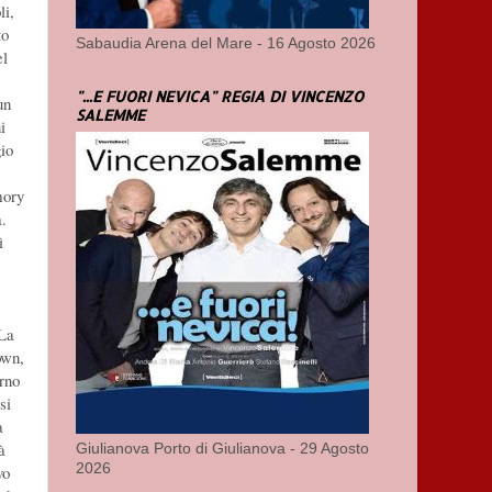
li,
to
Sabaudia Arena del Mare - 16 Agosto 2026
el
"...E FUORI NEVICA" REGIA DI VINCENZO
un
SALEMME
i
gio
mory
.
ì
 La
own,
erno
si
a
à
Giulianova Porto di Giulianova - 29 Agosto
2026
vo