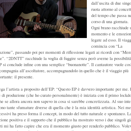
dall’uscita di due singo
ruota attorno al concet
del tempo che passa n
corso di una giornata.
Ogni brano racchiude 
momento e le emozion
legate ad esso. Il viag
comincia con “La
azione”, passando poi per momenti di riflessione legati ai ricordi con “Me
e”. “2DNTT” racchiude la voglia di fuggire senza però averne la possibilità
P si conclude infine con una semplice “buonanotte”. Il cantautore vuole cos
 compagnia all’ascoltatore, accompagnandolo in quello che è il viaggio più
rtante: il presente.
ega l’artista a proposito dell’EP: “Questo EP è davvero importante per me.
e di produzione (che ho curato personalmente) è iniziata con il primo lockd
he se allora ancora non sapevo in cosa si sarebbe concretizzata. Al suo int
sono tante sfumature diverse di quella che è la mia identità artistica. Nei me
cessivi ha preso forma il concept, in modo del tutto naturale e spontaneo. L
ione positiva e il supporto che il pubblico ha mostrato verso i due singoli gi
iti mi ha fatto capire che era il momento giusto per renderlo pubblico. Vole