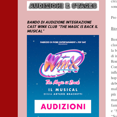
cre
son
Pre
BANDO DI AUDIZIONE INTEGRAZIONE
CAST WINX CLUB "THE MAGIC IS BACK IL
Bio
MUSICAL"
Ben
cla
la 
di i
Rom
Con
inf
hop
deb
mal
più 
mar
fam
e “
“So