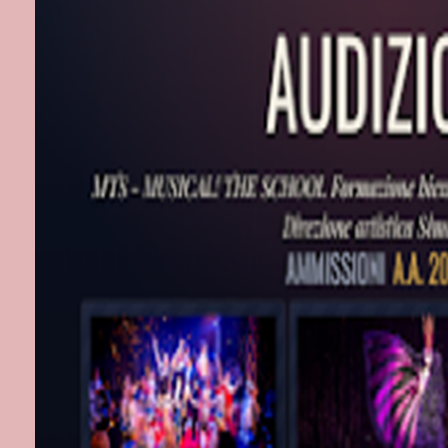
Primo Maggio
Il 10 settembr
primo romanzo
Amerighi.
Il libro, nell
classifica dei
(21/09) della 
Robinson (La 
Il 13 novembr
inediti, antic
secondo estra
L’album, nella
dischi e al 4°
A maggio 2021