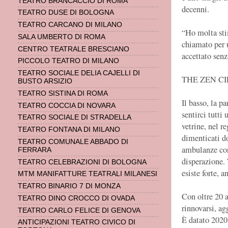
TEATRO BRANCACCIO DI ROMA
decenni.
TEATRO DUSE DI BOLOGNA
TEATRO CARCANO DI MILANO
“Ho molta sti
SALA UMBERTO DI ROMA
chiamato per u
CENTRO TEATRALE BRESCIANO
accettato sen
PICCOLO TEATRO DI MILANO
TEATRO SOCIALE DELIA CAJELLI DI
THE ZEN C
BUSTO ARSIZIO
TEATRO SISTINA DI ROMA
Il basso, la p
TEATRO COCCIA DI NOVARA
sentirci tutti 
TEATRO SOCIALE DI STRADELLA
vetrine, nel r
TEATRO FONTANA DI MILANO
dimenticati d
TEATRO COMUNALE ABBADO DI
ambulanze corr
FERRARA
disperazione. 
TEATRO CELEBRAZIONI DI BOLOGNA
esiste forte, a
MTM MANIFATTURE TEATRALI MILANESI
TEATRO BINARIO 7 DI MONZA
Con oltre 20 a
TEATRO DINO CROCCO DI OVADA
rinnovarsi, ag
TEATRO CARLO FELICE DI GENOVA
È datato 2020
ANTICIPAZIONI TEATRO CIVICO DI