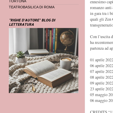
ennesimo capi
TORTONA
romanzo anti-
TEATROBASILICA DI ROMA
in gara tra i 
quali gli Zen 
"RIGHE D'AUTORE" BLOG DI
LETTERATURA
transgenerazio
Con l’uscita d
ha recentement
partenza ad ap
01 aprile 202
06 aprile 202
07 aprile 20
08 aprile 202
09 aprile 20
23 aprile 202
05 maggio 20
06 maggio 202
CREDITS “1