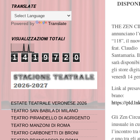
DISPONI
TRANSLATE
Powered by
Translate
THE ZEN C
annunciano l’u
VISUALIZZAZIONI TOTALI
“118”, il nuo
feat. Claudio
Santamaria. I
1
4
1
9
7
2
0
sarà disponibi
gli store digit
venerdì 14 ge
Link al presav
brano:
https://pld.ln
ESTATE TEATRALE VERONESE 2026
TEATRO SAN BABILA DI MILANO
Gli Zen Circu
TEATRO PIRANDELLO DI AGRIGENTO
inusuale in cu
TEATRO MANZONI DI ROMA
l’incontro tra
TEATRO CARBONETTI DI BRONI
e uno tra gli 