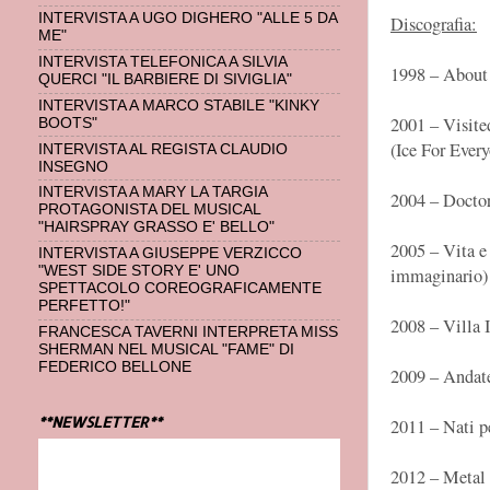
INTERVISTA A UGO DIGHERO "ALLE 5 DA
Discografia:
ME"
INTERVISTA TELEFONICA A SILVIA
1998 – About
QUERCI "IL BARBIERE DI SIVIGLIA"
INTERVISTA A MARCO STABILE "KINKY
2001 – Visite
BOOTS"
(Ice For Ever
INTERVISTA AL REGISTA CLAUDIO
INSEGNO
INTERVISTA A MARY LA TARGIA
2004 – Doctor
PROTAGONISTA DEL MUSICAL
"HAIRSPRAY GRASSO E' BELLO"
2005 – Vita e 
INTERVISTA A GIUSEPPE VERZICCO
"WEST SIDE STORY E' UNO
immaginario)
SPETTACOLO COREOGRAFICAMENTE
PERFETTO!"
2008 – Villa 
FRANCESCA TAVERNI INTERPRETA MISS
SHERMAN NEL MUSICAL "FAME" DI
FEDERICO BELLONE
2009 – Andate
**NEWSLETTER**
2011 – Nati p
2012 – Metal 