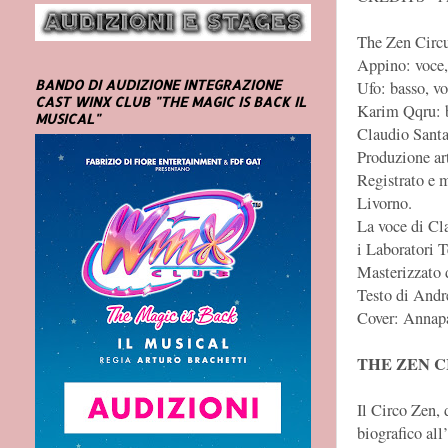
The Zen Circ
Appino: voce,
BANDO DI AUDIZIONE INTEGRAZIONE
Ufo: basso, v
CAST WINX CLUB "THE MAGIC IS BACK IL
Karim Qqru: b
MUSICAL"
Claudio Santa
Produzione ar
Registrato e 
Livorno.
La voce di Cl
i Laboratori 
Masterizzato 
Testo di Andr
Cover: Annap
THE ZEN C
Il Circo Zen,
biografico all’