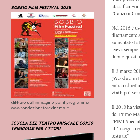
classifica Fim
BOBBIO FILM FESTIVAL 2026
“Canzoni Cont
Nel 2016 è us
direttamente a
aumentato la l
aveva sempre p
durato quasi 
Il 2 marzo 201
(Woodworm Labe
entrato dirett
vinili più ven
clikkare sull'immagine per il programma
Il 2018 ha vis
www.fondazionefarecinema.it
del Primo Mag
“PIMI Special
SCUOLA DEL TEATRO MUSICALE CORSO
all’insegna de
TRIENNALE PER ATTORI
testuale”.