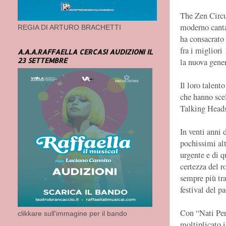
The Zen Circus
moderno canta
REGIA DI ARTURO BRACHETTI
ha consacrato 
fra i migliori
A.A.A.RAFFAELLA CERCASI AUDIZIONI IL
23 SETTEMBRE
la nuova gener
Il loro talent
che hanno sce
Talking Heads
In venti anni 
pochissimi altr
urgente e di 
certezza del r
sempre più tr
festival del pa
Con “Nati Per
clikkare sull'immagine per il bando
moltiplicato i