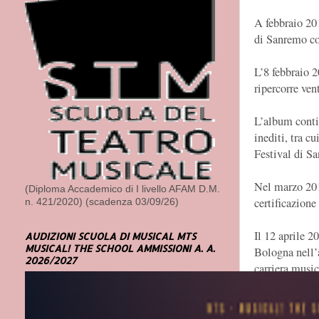
A febbraio 201
di Sanremo co
L’8 febbraio 
ripercorre ven
L’album contie
inediti, tra c
Festival di S
Nel marzo 201
(Diploma Accademico di I livello AFAM D.M.
certificazion
n. 421/2020) (scadenza 03/09/26)
Il 12 aprile 2
AUDIZIONI SCUOLA DI MUSICAL MTS
MUSICAL! THE SCHOOL AMMISSIONI A. A.
Bologna nell’a
2026/2027
carriera music
tutti affancul
A maggio 2019