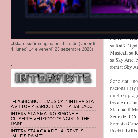
Maggio di Rom
“Appesi alla L
del porto di L
Negli ultimi 
televisivi com
clikkare sull'immagine per il bando (venerdì
su Rai3, Ogni
4, lunedì 14 e venerdì 25 settembre 2026)
Musicali su R
su Sky Arte, 
.
format Sky Ar
Sono stati ino
nazionali (Tg
migliori progr
testate di sta
"FLASHDANCE IL MUSICAL" INTERVISTA
A VITTORIA SARDO E MATTIA BALDACCI
Stampa, Il Me
INTERVISTA A MAURO SIMONE E
Sette de Il Co
GIUSEPPE VERZICCO "SINGIN' IN THE
Sorrisi e Canz
RAIN"
Rockit, Billbo
INTERVISTA A GAIA DE LAURENTIIS
"ALLE 5 DA ME"