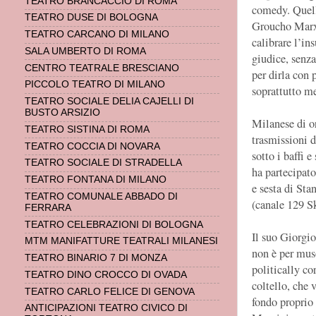
TEATRO BRANCACCIO DI ROMA
comedy. Quell
TEATRO DUSE DI BOLOGNA
Groucho Marx e
TEATRO CARCANO DI MILANO
calibrare l’in
SALA UMBERTO DI ROMA
giudice, senza
CENTRO TEATRALE BRESCIANO
per dirla con 
PICCOLO TEATRO DI MILANO
soprattutto me
TEATRO SOCIALE DELIA CAJELLI DI
BUSTO ARSIZIO
Milanese di or
TEATRO SISTINA DI ROMA
trasmissioni d
TEATRO COCCIA DI NOVARA
sotto i baffi 
TEATRO SOCIALE DI STRADELLA
ha partecipat
TEATRO FONTANA DI MILANO
e sesta di S
TEATRO COMUNALE ABBADO DI
(canale 129 S
FERRARA
TEATRO CELEBRAZIONI DI BOLOGNA
Il suo Giorgi
MTM MANIFATTURE TEATRALI MILANESI
non è per muso
TEATRO BINARIO 7 DI MONZA
politically co
TEATRO DINO CROCCO DI OVADA
coltello, che 
TEATRO CARLO FELICE DI GENOVA
fondo proprio 
ANTICIPAZIONI TEATRO CIVICO DI