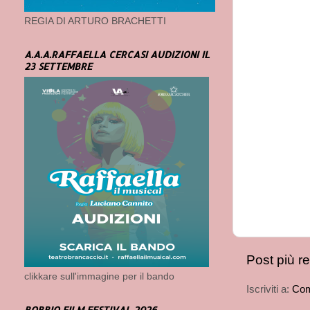
REGIA DI ARTURO BRACHETTI
A.A.A.RAFFAELLA CERCASI AUDIZIONI IL
23 SETTEMBRE
Post più r
clikkare sull'immagine per il bando
Iscriviti a:
Com
BOBBIO FILM FESTIVAL 2026