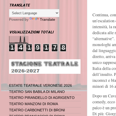
TRANSLATE
Continua, con
Powered by
Translate
un’escalation 
intensità, la 
dedicata alle r
VISUALIZZAZIONI TOTALI
“alternative”. 
monologhi arr
1
4
1
9
1
7
8
dal linguaggio
diretto, arriva
unico rappres
Italia della 
dell’insulto. 
incorrect e bl
minori di 16 a
ESTATE TEATRALE VERONESE 2026
TEATRO SAN BABILA DI MILANO
Dopo un Caval
TEATRO PIRANDELLO DI AGRIGENTO
comedy, ecco a
TEATRO MANZONI DI ROMA
palco è un pro
TEATRO CARBONETTI DI BRONI
Di più: Giorgi