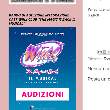
Per evitare as
biglietti.
BANDO DI AUDIZIONE INTEGRAZIONE
CAST WINX CLUB "THE MAGIC IS BACK IL
MUSICAL"
Etichette:
Tea
Nessun c
Posta un