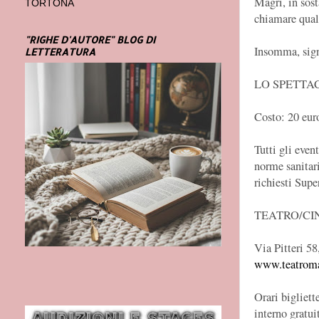
Magri, in sost
TORTONA
chiamare qual
"RIGHE D'AUTORE" BLOG DI
Insomma, sign
LETTERATURA
LO SPETTAC
Costo: 20 eur
Tutti gli even
norme sanitari
richiesti Sup
TEATRO/CI
Via Pitteri 5
www.teatromar
Orari bigliet
interno gratui