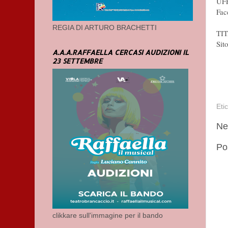
UF
Fac
REGIA DI ARTURO BRACHETTI
TI
Sito
A.A.A.RAFFAELLA CERCASI AUDIZIONI IL
23 SETTEMBRE
Eti
Ne
Po
clikkare sull'immagine per il bando