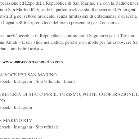
perazione ed Expo della Repubblica di San Marino, sia con la Radiotelevis
Stato San Marino RTV, vede la partecipazione sia di concorrenti Emergenti,
rtisti Big del settore musicale, senza limitazioni di cittadinanza e di scelta
la lingua nell’interpretazione del brano presentato per il concorso.
una novità assoluta in Repubblica - commenta il Segretario per il Turismo
ini Amati – È una sfida nella sfida, perché è un modo per far conoscere Sa
no a tantissimi artisti».
o:
www.unavocepersanmarino.com
A VOCE PER SAN MARINO
ebook | Instagram | Sito Ufficiale | Email
GRETERIA DI STATO PER IL TURISMO, POSTE, COOPERAZIONE 
PO
ebook | Instagram
N MARINO RTV
ebook | Instagram | Sito ufficiale