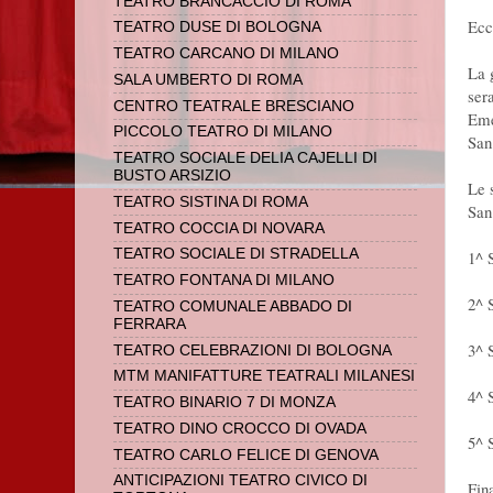
TEATRO BRANCACCIO DI ROMA
Ecc
TEATRO DUSE DI BOLOGNA
TEATRO CARCANO DI MILANO
La 
SALA UMBERTO DI ROMA
sera
CENTRO TEATRALE BRESCIANO
Eme
PICCOLO TEATRO DI MILANO
San
TEATRO SOCIALE DELIA CAJELLI DI
BUSTO ARSIZIO
Le 
TEATRO SISTINA DI ROMA
San
TEATRO COCCIA DI NOVARA
TEATRO SOCIALE DI STRADELLA
1^ 
TEATRO FONTANA DI MILANO
2^ 
TEATRO COMUNALE ABBADO DI
FERRARA
3^ 
TEATRO CELEBRAZIONI DI BOLOGNA
MTM MANIFATTURE TEATRALI MILANESI
4^ 
TEATRO BINARIO 7 DI MONZA
TEATRO DINO CROCCO DI OVADA
5^ 
TEATRO CARLO FELICE DI GENOVA
ANTICIPAZIONI TEATRO CIVICO DI
Fin