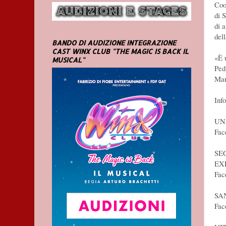
Coo
di 
di a
del
BANDO DI AUDIZIONE INTEGRAZIONE
CAST WINX CLUB "THE MAGIC IS BACK IL
«È 
MUSICAL"
Ped
Mari
Inf
UN
Fac
SE
EX
Fac
SA
Fac