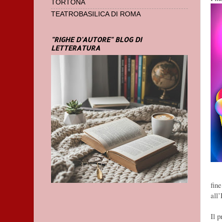
TORTONA
TEATROBASILICA DI ROMA
"RIGHE D'AUTORE" BLOG DI
LETTERATURA
fine
all
Il p