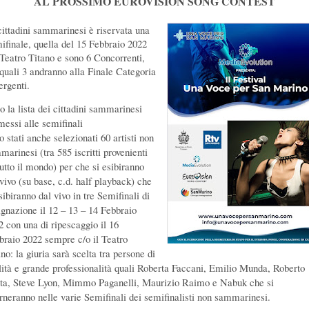
AL PROSSIMO EUROVISION SONG CONTEST
cittadini sammarinesi è riservata una
ifinale, quella del 15 Febbraio 2022
 Teatro Titano e sono 6 Concorrenti,
 quali 3 andranno alla Finale Categoria
rgenti.
o la lista dei cittadini sammarinesi
essi alle semifinali
 stati anche selezionati 60 artisti non
marinesi (tra 585 iscritti provenienti
tutto il mondo) per che si esibiranno
 vivo (su base, c.d. half playback) che
sibiranno dal vivo in tre Semifinali di
ignazione il 12 – 13 – 14 Febbraio
2 con una di ripescaggio il 16
braio 2022 sempre c/o il Teatro
no: la giuria sarà scelta tra persone di
lità e grande professionalità quali Roberta Faccani, Emilio Munda, Roberto
ta, Steve Lyon, Mimmo Paganelli, Maurizio Raimo e Nabuk che si
erneranno nelle varie Semifinali dei semifinalisti non sammarinesi.