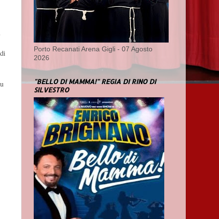
a
Porto Recanati Arena Gigli - 07 Agosto
di
2026
"BELLO DI MAMMA!" REGIA DI RINO DI
su
SILVESTRO