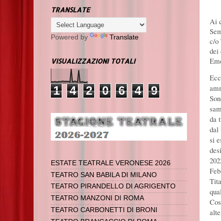
TRANSLATE
Ai 
Sem
Powered by
Translate
c/o
dei
Eme
VISUALIZZAZIONI TOTALI
Ecc
amm
1
4
2
0
6
4
9
Sono
sam
da 
dal
si e
des
202
ESTATE TEATRALE VERONESE 2026
Feb
TEATRO SAN BABILA DI MILANO
Tita
TEATRO PIRANDELLO DI AGRIGENTO
qua
TEATRO MANZONI DI ROMA
Cos
TEATRO CARBONETTI DI BRONI
alt