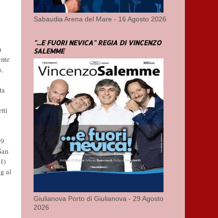
Sabaudia Arena del Mare - 16 Agosto 2026
"...E FUORI NEVICA" REGIA DI VINCENZO
n
SALEMME
ente
,
ta
tti
19
San
1)
g al
Giulianova Porto di Giulianova - 29 Agosto
2026