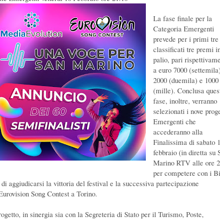
La fase finale per la
Categoria Emergenti
prevede per i primi tre
classificati tre premi i
palio, pari rispettivam
a euro 7000 (settemila)
2000 (duemila) e 1000
(mille). Conclusa ques
fase, inoltre, verranno
selezionati i nove proge
Emergenti che
accederanno alla
Finalissima di sabato 
febbraio (in diretta su 
Marino RTV alle ore 2
per competere con i Bi
 di aggiudicarsi la vittoria del festival e la successiva partecipazione
’Eurovision Song Contest a Torino.
rogetto, in sinergia sia con la Segreteria di Stato per il Turismo, Poste,