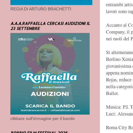
entrambi artist
REGIA DI ARTURO BRACHETTI
lavori sono ra
A.A.A.RAFFAELLA CERCASI AUDIZIONI IL
Accanto al Cor
23 SETTEMBRE
Company, il pu
nei ruoli del 
Si alternerann
Berlino Xenia
giovanissima d
appena nomina
Rojas, reduce
nella categor
Ballet.
Musica: P.I. 
Luci: Alessan
clikkare sull'immagine per il bando
Roma City Ball
BOBBIO FILM FESTIVAL 2026