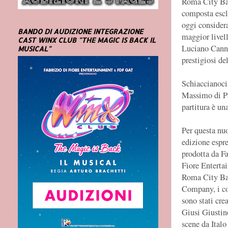
Roma City Bal
composta esclu
oggi considera
BANDO DI AUDIZIONE INTEGRAZIONE
maggior livel
CAST WINX CLUB "THE MAGIC IS BACK IL
Luciano Canni
MUSICAL"
prestigiosi del
Schiaccianoci 
Massimo di Pa
partitura è un
Per questa nu
edizione espr
prodotta da F
Fiore Enterta
Roma City Ba
Company, i c
sono stati crea
Giusi Giustin
scene da Italo