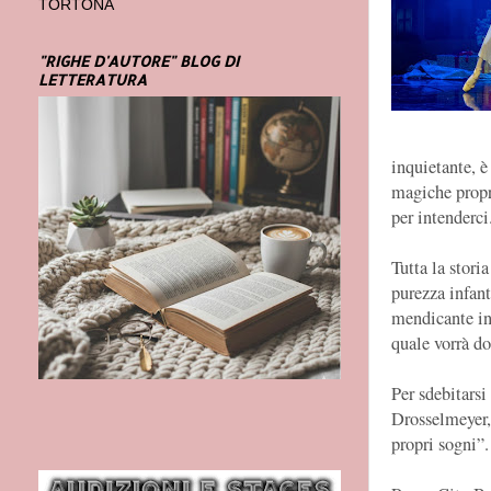
TORTONA
"RIGHE D'AUTORE" BLOG DI
LETTERATURA
inquietante, 
magiche propr
per intenderci
Tutta la stori
purezza infant
mendicante inf
quale vorrà d
Per sdebitarsi
Drosselmeyer, 
propri sogni”.