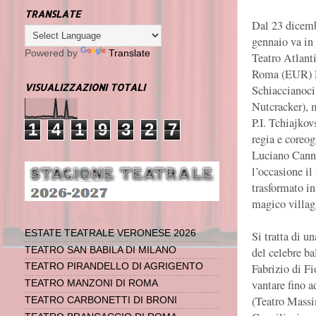
TRANSLATE
Dal 23 dicemb
gennaio va in 
Powered by
Translate
Teatro Atlant
Roma (EUR) 
VISUALIZZAZIONI TOTALI
Schiaccianoci
Nutcracker), 
P.I. Tchiajkov
1
4
1
9
3
2
7
regia e coreog
Luciano Canni
l’occasione il 
trasformato in
magico villag
ESTATE TEATRALE VERONESE 2026
Si tratta di u
del celebre ba
TEATRO SAN BABILA DI MILANO
Fabrizio di F
TEATRO PIRANDELLO DI AGRIGENTO
vantare fino a
TEATRO MANZONI DI ROMA
(Teatro Massi
TEATRO CARBONETTI DI BRONI