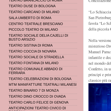
Conciliazione
TEATRO BRANCACCIO DI ROMA
TEATRO DUSE DI BOLOGNA
“Lo Schiaccian
TEATRO CARCANO DI MILANO
San Pietroburg
SALA UMBERTO DI ROMA
favola “Lo Sc
CENTRO TEATRALE BRESCIANO
della piccola 
PICCOLO TEATRO DI MILANO
TEATRO SOCIALE DELIA CAJELLI DI
Nella version
BUSTO ARSIZIO
misterioso Dro
TEATRO SISTINA DI ROMA
Manuel Parucci
TEATRO COCCIA DI NOVARA
infantile e de
TEATRO SOCIALE DI STRADELLA
nel mondo dell
TEATRO FONTANA DI MILANO
Confetto, in u
TEATRO COMUNALE ABBADO DI
FERRARA
principi e pri
TEATRO CELEBRAZIONI DI BOLOGNA
classico più 
MTM MANIFATTURE TEATRALI MILANESI
TEATRO BINARIO 7 DI MONZA
TEATRO DINO CROCCO DI OVADA
TEATRO CARLO FELICE DI GENOVA
ANTICIPAZIONI TEATRO CIVICO DI