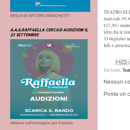
TEATRO ELFO 
REGIA DI ARTURO BRACHETTI
mart/sab 19:30
€17,50 / unde
A.A.A.RAFFAELLA CERCASI AUDIZIONI IL
letto fra le l
23 SETTEMBRE
33 biglietto u
Info e prenota
Etichette:
Tea
Nessun c
Posta un
clikkare sull'immagine per il bando