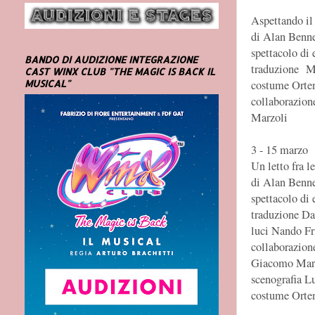
Aspettando i
di Alan Benne
spettacolo di
BANDO DI AUDIZIONE INTEGRAZIONE
traduzione M
CAST WINX CLUB "THE MAGIC IS BACK IL
costume Orte
MUSICAL"
collaborazion
Marzoli
3 - 15 marzo
Un letto fra l
di Alan Benne
spettacolo di
traduzione Da
luci Nando Fr
collaborazion
Giacomo Maret
scenografia L
costume Orte