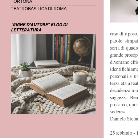
TORTONA
TEATROBASILICA DI ROMA
"RIGHE D'AUTORE" BLOG DI
LETTERATURA
casa di riposo
parole, simpa
sorta di quadr
grande prosop
diventano effi
identifichiamo
personali si u
terza età a te
decadenza mora
saggezza. Ben
prosaico, quot
vedere».
Daniele Stefa
25 febbraio -