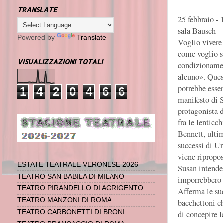
TRANSLATE
25 febbraio - 
sala Bausch
Powered by
Translate
Voglio vivere 
come voglio s
VISUALIZZAZIONI TOTALI
condizioname
alcuno». Ques
potrebbe esser
1
4
2
0
4
6
6
manifesto di S
protagonista d
fra le lenticc
Bennett, ulti
successi di U
viene ripropos
ESTATE TEATRALE VERONESE 2026
Susan intende 
TEATRO SAN BABILA DI MILANO
imporrebbero 
TEATRO PIRANDELLO DI AGRIGENTO
Afferma le su
TEATRO MANZONI DI ROMA
bacchettoni ch
TEATRO CARBONETTI DI BRONI
di concepire l