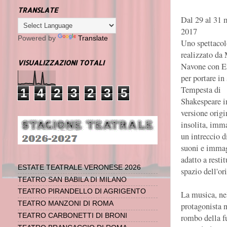
TRANSLATE
Dal 29 al 31 
2017
Powered by
Translate
Uno spettacol
realizzato da
VISUALIZZAZIONI TOTALI
Navone con En
per portare in
Tempesta di
1
4
2
3
2
3
5
Shakespeare i
versione origi
insolita, imm
un intreccio d
suoni e immag
adatto a resti
ESTATE TEATRALE VERONESE 2026
spazio dell'or
TEATRO SAN BABILA DI MILANO
TEATRO PIRANDELLO DI AGRIGENTO
La musica, nel
TEATRO MANZONI DI ROMA
protagonista n
TEATRO CARBONETTI DI BRONI
rombo della fu