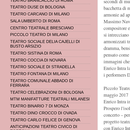
secondi di mu
TEATRO BRANCACCIO DI ROMA
bacchetta di 
TEATRO DUSE DI BOLOGNA
armonie ad apr
TEATRO CARCANO DI MILANO
Massimo Navon
SALA UMBERTO DI ROMA
compositore e 
CENTRO TEATRALE BRESCIANO
si intrecciano
PICCOLO TEATRO DI MILANO
armonizzati tr
TEATRO SOCIALE DELIA CAJELLI DI
BUSTO ARSIZIO
dramma, bensì
TEATRO SISTINA DI ROMA
pensato come s
TEATRO COCCIA DI NOVARA
immagini che n
TEATRO SOCIALE DI STRADELLA
Enrico Intra l
i performers 
TEATRO FONTANA DI MILANO
TEATRO COMUNALE ABBADO DI
FERRARA
Piccolo Teatr
TEATRO CELEBRAZIONI DI BOLOGNA
maggio 2017
MTM MANIFATTURE TEATRALI MILANESI
Enrico Intra i
TEATRO BINARIO 7 DI MONZA
Prospero l'iso
TEATRO DINO CROCCO DI OVADA
concerto – pe
TEATRO CARLO FELICE DI GENOVA
progetto teatr
ANTICIPAZIONI TEATRO CIVICO DI
con Enrico In